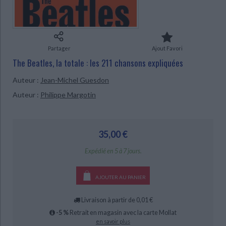
Ecologie - Environnement
Danse
Religions - Spiritualités
Bibliothèque de la Pléiade
Critique et histoire littéraire
Histoire de France
Biographies historiques
Classiques scolaires
Littérature ancienne et médiévale
Histoire - Généralités
Histoire des pays
Littérature de voyage
Audio - Livres lus
Partager
Ajout Favori
Histoire ancienne
Géographie
The Beatles, la totale : les 211 chansons expliquées
Littérature en version originale
Humour
Culture scientifique
Auteur :
Jean-Michel Guesdon
CHARGEMENT...
Auteur :
Philippe Margotin
35,00 €
Expédié en 5 à 7 jours.
AJOUTER AU PANIER
Livraison à partir de 0,01 €
-5 %
Retrait en magasin avec la carte Mollat
en savoir plus