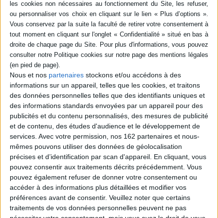
contextuel que technique sur le processus créatif des Fab Four.
Techniques de studio, instruments, innovations musicales, tout est passé
au crible pour apprécier l'extraordinaire démarche artistique de John, Paul,
George et Ringo.
Contenus Mollat en relation
Nous et nos
partenaires
stockons et/ou accédons à des
informations sur un appareil, telles que les cookies, et traitons
Sélections de livres
des données personnelles telles que des identifiants uniques et
des informations standards envoyées par un appareil pour des
Arts
Musique
Musique
Rock
publicités et du contenu personnalisés, des mesures de publicité
Une collection : "La Totale"
et de contenu, des études d'audience et le développement de
En plongeant au coeur de la création musicale, la collection "La Totale"
services.
Avec votre permission, nos 162 partenaires et nous-
en livre tous ses secrets.
mêmes pouvons utiliser des données de géolocalisation
précises et d’identification par scan d'appareil. En cliquant, vous
Que cette collection porte bien son nom, là est l'évidence. Rien n'est
laissé au hasard. Beaucoup d'informations érudites émaillent ces
pouvez consentir aux traitements décrits précédemment. Vous
ouvrages, des plus techniques aux plus anecdotiques, tout est
pouvez également refuser de donner votre consentement ou
consigné.
accéder à des informations plus détaillées et modifier vos
Le découpage de "La totale" est logiquement chronologique, il suit la
préférences avant de consentir.
Veuillez noter que certains
discographie des grandes figures de l'histoire du Rock que nous vous
présentons à la fin de ce dossier. Chaque "pavé" est découpé comme
traitements de vos données personnelles peuvent ne pas
suit: