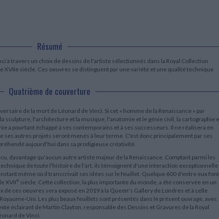
LITTÉRATURE DE VOYAGE
Dictionnaires Français
Histoire moderne
Relations et politiques
internationales
Dictionnaires Bilingues
Récits des voyageurs et des
Histoire contemporaine
explorateurs
Sécurité nationale - Défense
Langues universitaires -
BIOGRAPHIES HISTORIQUES
Dictionnaires et méthodes
ECOLOGIE - ENVIRONNEMENT
Biographies historiques
Méthodes Langues Grand public
Résumé
Ecologie
Français langues étrangères
HISTOIRE - GÉNÉRALITÉS
i à travers un choix de dessins de l'artiste sélectionnés dans la Royal Collection
Historiographie
e XVIIe siècle. Ces oeuvres se distinguent par une variété et une qualité technique
Etudes historiques
Généalogie - Héraldique
Quatrième de couverture
Franc-maçonnerie
versaire de la mort de Léonard de Vinci. Si cet « homme de la Renaissance » par
 la sculpture, l'architecture et la musique, l'anatomie et le génie civil, la cartographie 
énie a pourtant échappé à ses contemporains et à ses successeurs. Il ne réalisera en
 de ses autres projets seront menés à leur terme. C'est donc principalement par ses
préhendé aujourd'hui dans sa prodigieuse créativité.
cu, davantage qu'aucun autre artiste majeur de la Renaissance. Comptant parmi les
 technique de toute l'histoire de l'art, ils témoignent d'une interaction exceptionnelle
'instant même où il transcrivait ses idées sur le feuillet. Quelque 600 d'entre eux font
e
le XVII
siècle. Cette collection, la plus importante du monde, a été conservée en un
 de ces oeuvres sera exposé en 2019 à la Queen's Gallery de Londres et à celle
 Royaume-Uni. Les plus beaux feuillets sont présentés dans le présent ouvrage, avec
texte éclairant de Martin Clayton, responsable des Dessins et Gravures de la Royal
éonard de Vinci.