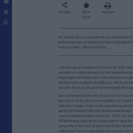
Pinterest
Techniques de construction
SCIENCE FICTION ET FANTASY
Vie familiale
Disciplines paramédicales
Matériaux de l’architecture
Littérature SF et Fantasy
Threads
Partager
Ajout
Imprimer
Ouvrages Généraux
Urbanisme
SOCIOLOGIE
Favori
Sociologie générale
Whatsapp
Travail social
Santé et société
M. Clayton dresse un portrait de Léonard de Vinc
britannique qui en détient quelque 600 depuis l
ETHNOLOGIE
remarquables. ©Electre 2026
Anthropologie
Ethnologie par pays
e
Cet ouvrage est publié à l'occasion du 500
anni
excellence maîtrisait tout à la fois la peinture et
la géologie ou la botanique, l'étendue de son g
effet qu'une vingtaine de tableaux, et très peu
dessins et ses écrits que l'homme peut être ap
Des centaines de dessins de Léonard ont survé
plus variés et les plus remarquables sur le plan
entre les images et les mots, qui intervenait à l
partie de la Royal Collection britannique depuis 
seul ensemble depuis sa mort en 1519. Un choix
d'Édimbourg, ainsi qu'en douze autres lieux du
une préface de S.A.R. le prince de Galles et un 
Collection Trust et spécialiste des dessins de L