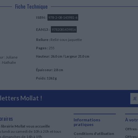
Fiche Technique
ISBN :
978-2-08-145981-6
EAN13 :
9782081459816
Reliure :
Relié sous jaquette
Pages :
255
Hauteur: 26.0 cm / Largeur 21.0 cm
ur : Juliane
 : Nathalie
Épaisseur: 2.8 cm
Poids: 1262 g
etters Mollat !
JE
oraires
Informations
À votr
pratiques
 librairie Mollat vous accueille
Offres 
 lundi au samedi de 10h à 20h et tous
Conditions d'utilisation
es dimanches de 14h à 19h
Offres 