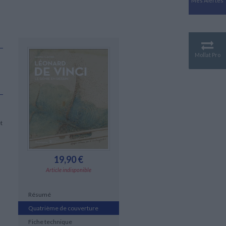
Mes Alertes
Antiquité
Mythologies
GÉOGRAPHIE
Géographie - Démographie -
Territoire
Mollat Pro
CULTURE SCIENTIFIQUE
Essais scientifique
Astronomie
et
19,90 €
Article indisponible
Résumé
Quatrième de couverture
Fiche technique