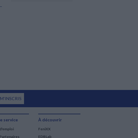
 M'INSCRIS
e service
À découvrir
d'emploi
FeniXX
Partenaires
EDRLab