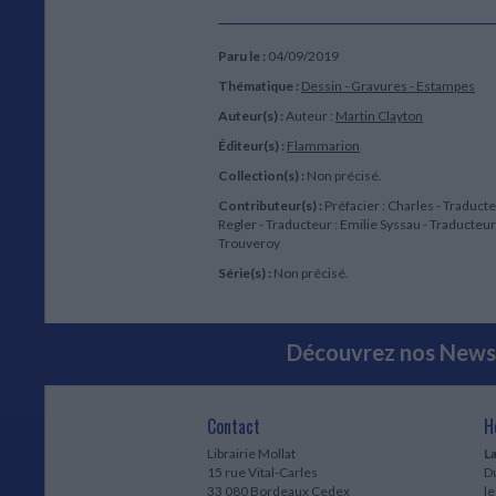
Paru le :
04/09/2019
Thématique :
Dessin - Gravures - Estampes
Auteur(s) :
Auteur :
Martin Clayton
Éditeur(s) :
Flammarion
Collection(s) :
Non précisé.
Contributeur(s) :
Préfacier : Charles - Traducte
Regler - Traducteur : Emilie Syssau - Traducteur
Trouveroy
Série(s) :
Non précisé.
Découvrez nos Newsl
Contact
H
Librairie Mollat
La
15 rue Vital-Carles
Du
33 080 Bordeaux Cedex
l