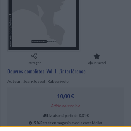
Ecologie - Environnement
Danse
Religions - Spiritualités
Bibliothèque de la Pléiade
Critique et histoire littéraire
CHARGEMENT...
Histoire de France
Biographies historiques
Classiques scolaires
Littérature ancienne et médiévale
Histoire - Généralités
Histoire des pays
Littérature de voyage
Audio - Livres lus
Histoire ancienne
Géographie
Littérature en version originale
Humour
Culture scientifique
Partager
Ajout Favori
Oeuvres complètes. Vol. 1. L'interférence
Auteur :
Jean-Joseph Rabearivelo
10,00 €
Article indisponible
Livraison à partir de 0,01 €
-5 %
Retrait en magasin avec la carte Mollat
en savoir plus