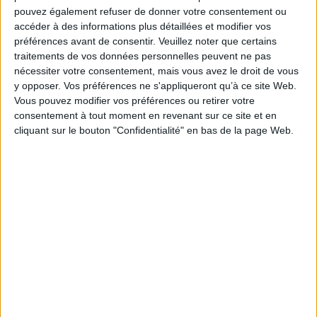
Rabearivelo, que no comment® éditions publie pour la première fois en
pouvez également refuser de donner votre consentement ou
collection de poche.
accéder à des informations plus détaillées et modifier vos
Fiche Technique
préférences avant de consentir.
Veuillez noter que certains
traitements de vos données personnelles peuvent ne pas
Paru le :
19/06/2019
nécessiter votre consentement, mais vous avez le droit de vous
Thématique :
Romans historiques
y opposer. Vos préférences ne s'appliqueront qu’à ce site Web.
Auteur(s) :
Auteur :
Jean-Joseph Rabearivelo
Vous pouvez modifier vos préférences ou retirer votre
Éditeur(s) :
No comment éditions
consentement à tout moment en revenant sur ce site et en
cliquant sur le bouton "Confidentialité" en bas de la page Web.
Collection(s) :
Non précisé.
Série(s) :
Oeuvres complètes
ISBN :
979-10-90721-17-3
EAN13 :
9791090721173
Reliure :
Broché
Pages :
204
Hauteur: 18.0 cm / Largeur 11.0 cm
Épaisseur: 1.2 cm
Poids: 174 g