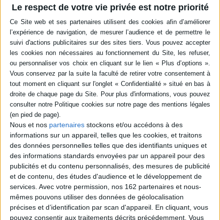
Le respect de votre vie privée est notre priorité
Résumé
L'histoire de la colonisation à travers la vie quotidienne de trois
générations d'une famille malgache. ©Electre 2026
Quatrième de couverture
L'Interférence
oeuvres complètes - I -
« Il avait appris successivement la mort de son oncle dans une rencontre
sanglante, la défaite de sa colonne, la prise d'Andriba, la défaite de
Tsinainondry et l'avancement rapide de l'ennemi. Il fallait un effort
Nous et nos
partenaires
stockons et/ou accédons à des
suprême et Inouï pour le refouler ; il s'y attendait et se cramponnait à cette
informations sur un appareil, telles que les cookies, et traitons
dernière idée qui n'était qu'un voeu, et qui ne fut pas exaucé d'après les
des données personnelles telles que des identifiants uniques et
dernières nouvelles : presque tous les officiers hova s'étaient rendus !
des informations standards envoyées par un appareil pour des
La tête brûlante, les poings crispés, il ne contenait plus son désespoir et sa
publicités et du contenu personnalisés, des mesures de publicité
furie. Il courut au Palais et vit le désarroi général. »
et de contenu, des études d'audience et le développement de
Resté Inédit du vivant de l'auteur,
L'Interférence
met en lumière le
services.
Avec votre permission, nos 162 partenaires et nous-
bouleversement de la colonisation à travers le destin d'une famille
mêmes pouvons utiliser des données de géolocalisation
malgache suivie sur trois générations.
précises et d’identification par scan d'appareil. En cliquant, vous
Ce livre est le premier volume des oeuvres complètes de Jean-Joseph
pouvez consentir aux traitements décrits précédemment. Vous