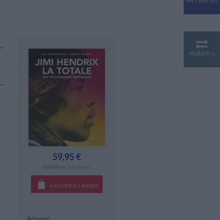
Mes Alertes
Antiquité
Mythologies
GÉOGRAPHIE
Géographie - Démographie -
Territoire
Mollat Pro
s
CULTURE SCIENTIFIQUE
Essais scientifique
Astronomie
59,95 €
Expédié en 5 à 7 jours.
AJOUTER AU PANIER
Résumé