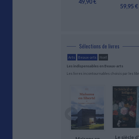
59,95 €
9,95 €
49,90 €
59,95 €
Sélections de livres
Arts
Beaux-arts
Noël
Les indispensables en Beaux-arts
Les livres incontournables choisis par les li
nard de
Le siècle d
Neiges
Maisons en