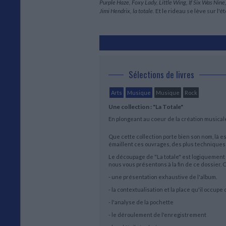
Purple Haze, Foxy Lady, Little Wing, If Six Was Nine
Jimi Hendrix, la totale.
Et le rideau se lève sur l'é
Sélections de livres
Arts
Musique
Musique
Rock
Une collection : "La Totale"
En plongeant au coeur de la création musicale,
Que cette collection porte bien son nom, là e
émaillent ces ouvrages, des plus techniques 
Le découpage de "La totale" est logiquement c
nous vous présentons à la fin de ce dossier
- une présentation exhaustive de l'album.
- la contextualisation et la place qu'il occup
- l'analyse de la pochette
- le déroulement de l'enregistrement