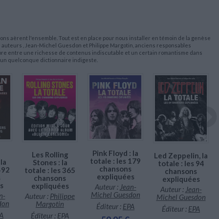
ons aèrent l'ensemble. Tout est en place pour nous installer en témoin de la genèse
s auteurs , Jean-Michel Guesdon et Philippe Margotin, anciens responsables
libre entre une richesse de contenus indiscutable et un certain romantisme dans
c un quelconque dictionnaire indigeste.
Pink Floyd : la
Les Rolling
Led Zeppelin, la
totale : les 179
la
Stones : la
totale : les 94
chansons
 492
totale : les 365
chansons
expliquées
s
chansons
expliquées
s
expliquées
Auteur :
Jean-
Auteur :
Jean-
Michel Guesdon
n-
Auteur :
Philippe
Michel Guesdon
don
Margotin
Éditeur :
EPA
Éditeur :
EPA
A
Éditeur :
EPA