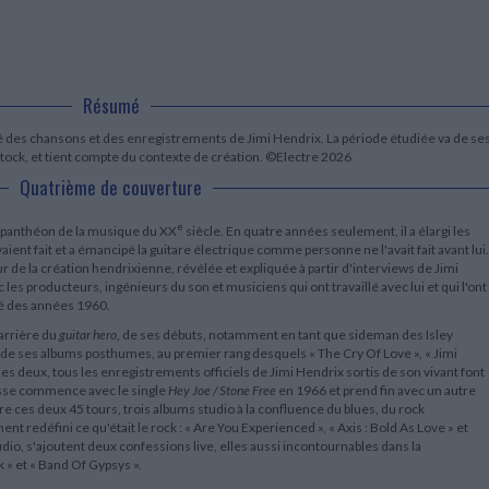
LITTÉRATURE DE VOYAGE
Dictionnaires Français
Histoire moderne
Relations et politiques
internationales
Dictionnaires Bilingues
Récits des voyageurs et des
Histoire contemporaine
explorateurs
Sécurité nationale - Défense
Langues universitaires -
BIOGRAPHIES HISTORIQUES
Dictionnaires et méthodes
ECOLOGIE - ENVIRONNEMENT
Biographies historiques
Méthodes Langues Grand public
Résumé
Ecologie
Français langues étrangères
HISTOIRE - GÉNÉRALITÉS
ité des chansons et des enregistrements de Jimi Hendrix. La période étudiée va de se
Historiographie
ock, et tient compte du contexte de création. ©Electre 2026
Etudes historiques
Quatrième de couverture
Généalogie - Héraldique
Franc-maçonnerie
e
e panthéon de la musique du XX
siècle. En quatre années seulement, il a élargi les
CHARGEMENT...
ient fait et a émancipé la guitare électrique comme personne ne l'avait fait avant lui.
de la création hendrixienne, révélée et expliquée à partir d'interviews de Jimi
es producteurs, ingénieurs du son et musiciens qui ont travaillé avec lui et qui l'ont
é des années 1960.
carrière du
guitar hero
, de ses débuts, notamment en tant que sideman des Isley
r de ses albums posthumes, au premier rang desquels « The Cry Of Love », « Jimi
 les deux, tous les enregistrements officiels de Jimi Hendrix sortis de son vivant font
esse commence avec le single
Hey Joe / Stone Free
en 1966 et prend fin avec un autre
re ces deux 45 tours, trois albums studio à la confluence du blues, du rock
nt redéfini ce qu'était le rock : « Are You Experienced », « Axis : Bold As Love » et
dio, s'ajoutent deux confessions live, elles aussi incontournables dans la
 » et « Band Of Gypsys ».