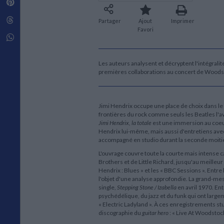
Pinterest
Techniques de construction
SCIENCE FICTION ET FANTASY
Vie familiale
Disciplines paramédicales
Matériaux de l’architecture
Littérature SF et Fantasy
Threads
Ouvrages Généraux
Partager
Ajout
Imprimer
Urbanisme
SOCIOLOGIE
Favori
Sociologie générale
Whatsapp
Travail social
Santé et société
Les auteurs analysent et décryptent l'intégral
premières collaborations au concert de Woodst
ETHNOLOGIE
Anthropologie
Ethnologie par pays
Jimi Hendrix occupe une place de choix dans l
frontières du rock comme seuls les Beatles l'ava
Jimi Hendrix, la totale
est une immersion au coeur 
Hendrix lui-même, mais aussi d'entretiens avec l
accompagné en studio durant la seconde moiti
L'ouvrage couvre toute la courte mais intense 
Brothers et de Little Richard, jusqu'au meilleu
Hendrix : Blues » et les « BBC Sessions ». Entre
l'objet d'une analyse approfondie. La grand-m
single,
Stepping Stone / Izabella
en avril 1970. Ent
psychédélique, du jazz et du funk qui ont largeme
« Electric Ladyland ». À ces enregistrements stu
discographie du
guitar hero
: « Live At Woodstock