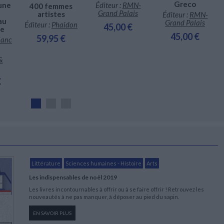
Greco
 une
Éditeur :
RMN-
400 femmes
Grand Palais
artistes
Éditeur :
RMN-
au
Grand Palais
Éditeur :
Phaidon
45,00 €
le
45,00 €
59,95 €
lanc
&
€
Littérature
Sciences humaines - Histoire
Arts
Les indispensables de noël 2019
Les livres incontournables à offrir ou à se faire offrir ! Retrouvez les
nouveautés à ne pas manquer, à déposer au pied du sapin.
EN SAVOIR PLUS