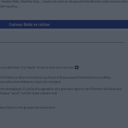
, Voodoo Chile, Machine Gun...,
toutes les pièces du puzzle hendrixien sont réunies dan
toile vaudou...
Contenus Mollat en relation
 la collection "La Totale" en livre tous ses secrets.
st l'évidence. Rien n'est laissé au hasard. Beaucoup d'informations érudites
aux plus anecdotiques, tout est consigné.
hronologique, il suit la discographie des grandes figures de l'histoire du Rock que
. Chaque "pavé" est découpé comme suit:
e dans l'œuvre du groupe (ou musicien).