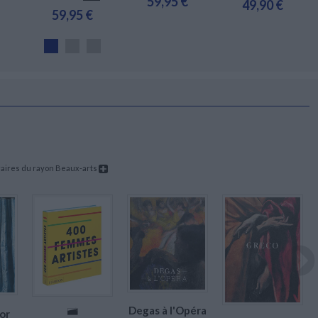
59,95 €
49,90 €
59,95 €
braires du rayon Beaux-arts
Degas à l'Opéra
'or