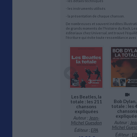
- les détails techniques
- les instruments utilisés
- la présentation de chaque chanson.
De nombreuses et souvent inédites illustrati
de grands moments de l'histoire du Rock. Le
éditoriaux chez Universal, ont trouvé l'équi
l'écriture qui évite toute ressemblance ave
David Bowie, la
en : la
Les Beatles, la
totale : les 456
Bob Dylan, 
e : les 188
totale : les 211
chansons
totale : les
ansons
chansons
expliquées
chanson
liquées
expliquées
expliquée
Auteur :
Benoît
r :
Benoît
Auteur :
Jean-
Clerc
Auteur :
Jea
Clerc
Michel Guesdon
Michel Gues
Éditeur :
EPA
eur :
EPA
Éditeur :
EPA
Éditeur :
EP