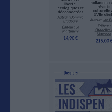
Vinci
hollandais :
liberté :
Auteur
ur :
Hazan
révolte
écologiques et
(photographe) :
culturelle 
déconnectées
5,00 €
Christophe Jacrot
XVIIe sièc
Auteur :
Dominic
Éditeur :
H'Artpon
Auteur :
Jan B
Bradbury
65,00 €
Éditeur :
Éditeur :
La
Citadelles 
Martinière
Mazenod
14,90 €
215,00 
Dossiers