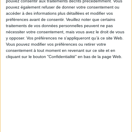
pouvez consentir aux traitements décrits précédemment. Vous
pouvez également refuser de donner votre consentement ou
Paru le :
05/12/2019
accéder à des informations plus détaillées et modifier vos
Thématique :
Sciences politiques
préférences avant de consentir.
Veuillez noter que certains
Auteur(s) :
Non précisé.
traitements de vos données personnelles peuvent ne pas
nécessiter votre consentement, mais vous avez le droit de vous
Éditeur(s) :
Presses universitaires du Septentrion
y opposer. Vos préférences ne s'appliqueront qu’à ce site Web.
Collection(s) :
Sciences sociales
Vous pouvez modifier vos préférences ou retirer votre
Contributeur(s) :
Directeur de publication : Ivan Sainsaulieu - Directeur de
consentement à tout moment en revenant sur ce site et en
publication : Emmanuelle Barozet - Directeur de publication : Régis
cliquant sur le bouton "Confidentialité" en bas de la page Web.
Cortéséro - Directeur de publication : David Mélo - Préfacier : François
Dubet - Postfacier : Philippe Corcuff
Série(s) :
Non précisé.
ISBN :
978-2-7574-2956-3
EAN13 :
9782757429563
Reliure :
Broché
Pages :
400
Hauteur: 24.0 cm / Largeur 16.0 cm
Épaisseur: 2.3 cm