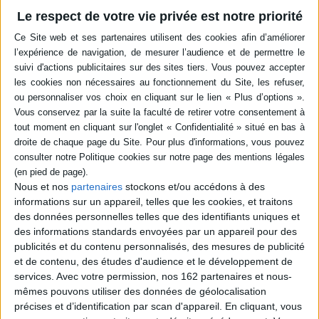
en savoir plus
Le respect de votre vie privée est notre priorité
Résumé
Dans un contexte d'accroissement des inégalités, en France comme dans
le monde, notamment au Mexique, au Québec ou au Brésil, les
contributeurs interrogent l'existence de la justice sociale et les tentatives
pour reformuler ou réinventer la démocratie sociale et politique. Ils
mettent également en lumière la fragmentation de cette justice sociale et
le développement de clivages communautaires. ©Electre 2026
Quatrième de couverture
Où est passée la justice sociale ? De l'égalité aux tâtonnements
Nous et nos
partenaires
stockons et/ou accédons à des
Où est passée la justice sociale ? Face à l'accroissement des inégalités en
informations sur un appareil, telles que les cookies, et traitons
France et dans le monde, cette question devient brûlante. À l'aide de
des données personnelles telles que des identifiants uniques et
données d'enquête en France comme dans les points « chauds » du globe,
des informations standards envoyées par un appareil pour des
ce livre analyse l'ampleur de la crise des modèles de justice et
publicités et du contenu personnalisés, des mesures de publicité
singulièrement du principe d'égalité. En partant des acteurs ordinaires, des
et de contenu, des études d'audience et le développement de
mouvements sociaux, des contextes concrets, il dessine le kaléidoscope
des tâtonnements et réinventions en cours autour de ces enjeux. Il
services.
Avec votre permission, nos 162 partenaires et nous-
permet ainsi d'interroger les fondements quotidiens de la démocratie
mêmes pouvons utiliser des données de géolocalisation
sociale et politique de notre temps.
précises et d’identification par scan d'appareil. En cliquant, vous
Fiche Technique