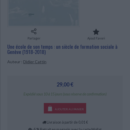
Ecologie - Environnement
Danse
Religions - Spiritualités
Bibliothèque de la Pléiade
Critique et histoire littéraire
Histoire de France
Biographies historiques
Classiques scolaires
Littérature ancienne et médiévale
CHARGEMENT...
Histoire - Généralités
Histoire des pays
Littérature de voyage
Audio - Livres lus
Histoire ancienne
Géographie
Littérature en version originale
Humour
Partager
Ajout Favori
Culture scientifique
Une école de son temps : un siècle de formation sociale à
Genève (1918-2018)
Auteur :
Didier Cattin
29,00 €
Expédié sous 10 à 15 jours (sous réserve de confirmation)
AJOUTER AU PANIER
Livraison à partir de 0,01 €
-5 %
Retrait en magasin avec la carte Mollat