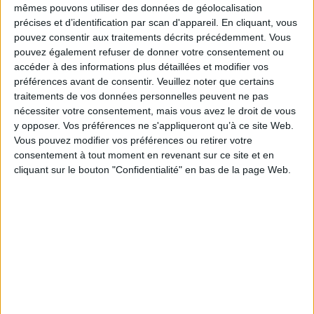
l'école (Centre de recherches sociales. Centre de formation continue,
mêmes pouvons utiliser des données de géolocalisation
bibliothèque, etc.) ; l'évolution des relations institutionnelles entre une
précises et d’identification par scan d'appareil. En cliquant, vous
école professionnelle, la demande sociale (population, employeurs),
pouvez consentir aux traitements décrits précédemment. Vous
l'Université et l'Etat ; l'évolution des techniques de gestion de l'institution
pouvez également refuser de donner votre consentement ou
(autogestion, management de la qualité, etc.) ; les tensions inhérentes aux
ambitions du travail social (contrôle social, cohésion sociale,
accéder à des informations plus détaillées et modifier vos
transformation sociale, etc.).
préférences avant de consentir.
Veuillez noter que certains
Ce récit séculaire s'attache à faire ressortir les phases décisives et les
traitements de vos données personnelles peuvent ne pas
moments clés qui ont fait cet établissement ainsi que les enjeux auxquels
nécessiter votre consentement, mais vous avez le droit de vous
l'école a dû faire face. A travers son histoire, c'est l'histoire de la formation,
y opposer. Vos préférences ne s'appliqueront qu’à ce site Web.
de l'action et de la politique sociales qui émerge.
Vous pouvez modifier vos préférences ou retirer votre
Fiche Technique
consentement à tout moment en revenant sur ce site et en
cliquant sur le bouton "Confidentialité" en bas de la page Web.
Paru le :
13/06/2019
Thématique :
Travail social - Généralités
Auteur(s) :
Auteur :
Didier Cattin
Éditeur(s) :
IES éditions
Collection(s) :
Non précisé.
Contributeur(s) :
Préfacier : Joëlle Libois
Série(s) :
Non précisé.
ISBN :
978-2-88224-201-3