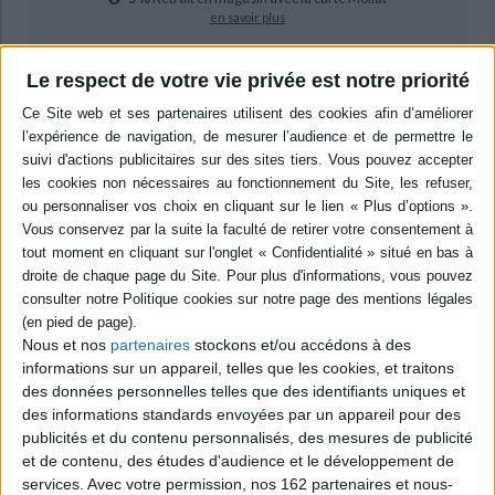
en savoir plus
Résumé
Le respect de votre vie privée est notre priorité
Une étude consacrée à la Haute école de travail social située à Genève et
créée en 1918. L'auteur met en évidence les phases décisives qui ont
structuré l'évolution de l'enseignement au sein de cet établissement ainsi
que l'influence de la bourgeoisie protestante et des mouvements
féministes dans la création d'une formation exclusivement féminine à ses
débuts. ©Electre 2026
Quatrième de couverture
L'Ecole d'études sociales de Genève - l'une des premières de Suisse - voit
le jour en 1918 dans un contexte mouvementé et un pays divisé. Qu'est-il
advenu de cette institution, actuellement Haute école de travail social,
durant son siècle d'existence ?
Nous et nos
partenaires
stockons et/ou accédons à des
informations sur un appareil, telles que les cookies, et traitons
Dans un texte riche de détails, Didier Cattin aborde des questions
primordiales pour la vie sociale de notre région et au-delà : l'influence de la
des données personnelles telles que des identifiants uniques et
bourgeoisie protestante et du mouvement féministe dans la mise en
des informations standards envoyées par un appareil pour des
oeuvre d'une nouvelle formation professionnalisante, proposée d'abord
publicités et du contenu personnalisés, des mesures de publicité
aux seules femmes ; la diversification et la mue de l'offre en fonction de
et de contenu, des études d'audience et le développement de
l'évolution de la réalité sociale et des sciences humaines (sociologie,
services.
Avec votre permission, nos 162 partenaires et nous-
psychologie, économie politique, etc.) ; l'évolution des structures de