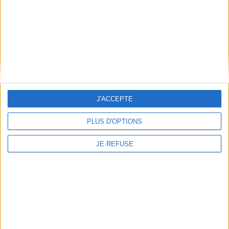
Mentions Légales
Frais de port & Livraison
Conditions Générales de Vente
À votre service
Offres d'emploi
Offres Partenaires
À découvrir
J'ACCEPTE
FeniXX
PLUS D'OPTIONS
EDRLab
RetroNews
JE REFUSE
BnF : portail des métiers du livre
Cercle de la librairie
Les chèques cadeaux Mollat
Contact
Horaires
Librairie Mollat
La librairie Mollat vous accueille
15 rue Vital-Carles
Du lundi au samedi de 10h à 20h et
33 080 Bordeaux Cedex
tous les dimanches de 14h à 19h