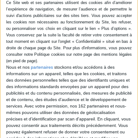
Itinéraire d'un chirurgien nomade
Après avoir pratiqué la chirurgie pendant 25 ans dans un hôpital régional de
l'Ardenne belge, l'auteur a consacré la fin de sa vie professionnelle à
l'action humanitaire en Asie, en Afrique et en Haïti.
Il nous fait partager son expérience au fil des jours, décrivant des
contextes variés, mais qui l'ont intimement convaincu que le
dénominateur commun qui unit notre monde si diversifié est plus grand
qu'on ne l'imagine.
Un nomadisme de quelques années m'a enseigné que nous avons un fond commun
d'humanité, de sagesse et une énorme réserve de tendresse les uns pour les autres.
Nous et nos
partenaires
stockons et/ou accédons à des
À travers les clichés furtifs et les évènements parfois minuscules que j'ai rapportés
ici, c'est ce message que j'aimerais partager, celui qu'il faut opposer aux prédictions
informations sur un appareil, telles que les cookies, et traitons
les plus noires, celles qui entrevoient la victoire du pouvoir et de la violence sur la
des données personnelles telles que des identifiants uniques et
fraternité des hommes, et la désintégration prochaine de notre humanité.
des informations standards envoyées par un appareil pour des
Encore faudra-t-il avoir le courage de le porter haut et fort, envers et contre tout, et
publicités et du contenu personnalisés, des mesures de publicité
de l'exprimer dans la réalité quotidienne de notre monde qui, ici et là, ne va pas trop
et de contenu, des études d'audience et le développement de
bien, mais qui possède en abondance toutes les recettes médicinales nécessaires à
services.
Avec votre permission, nos 162 partenaires et nous-
sa survie.
mêmes pouvons utiliser des données de géolocalisation
Fiche Technique
précises et d’identification par scan d'appareil. En cliquant, vous
pouvez consentir aux traitements décrits précédemment. Vous
Paru le :
20/04/2019
pouvez également refuser de donner votre consentement ou
Thématique :
Récits de vie
Travail social - Généralités