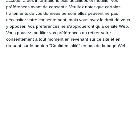
accéder à des informations plus détaillées et modifier vos
Auteur(s) :
Auteur :
Martial Ledecq
préférences avant de consentir.
Veuillez noter que certains
Éditeur(s) :
Weyrich édition
traitements de vos données personnelles peuvent ne pas
nécessiter votre consentement, mais vous avez le droit de vous
Collection(s) :
Printemps de l'éthique
y opposer. Vos préférences ne s'appliqueront qu’à ce site Web.
Série(s) :
Non précisé.
Vous pouvez modifier vos préférences ou retirer votre
consentement à tout moment en revenant sur ce site et en
ISBN :
978-2-87489-275-2
cliquant sur le bouton "Confidentialité" en bas de la page Web.
EAN13 :
9782874892752
Reliure :
Broché
Pages :
289
Hauteur: 19.0 cm / Largeur 11.0 cm
Épaisseur: 1.8 cm
Poids: 400 g
Découvrez nos Newsletters Mollat !
JE M'INSCRIS