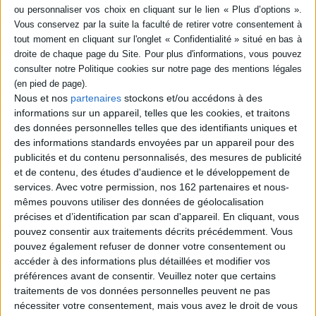
Il est où le chat ?
Il est où le lapin ?
Sur le principe du jeu « coucou-caché » qui fait tant rire les bébés, une
première histoire pour installer le rituel de la lecture partagée, dès 1 an.
Fiche Technique
Nous et nos
partenaires
stockons et/ou accédons à des
Paru le :
14/11/2019
informations sur un appareil, telles que les cookies, et traitons
Thématique :
Livres objet - système - matière
Pages en carton
des données personnelles telles que des identifiants uniques et
Auteur(s) :
Auteur :
Charly Delwart
Auteur (illustrateur) :
Elo
des informations standards envoyées par un appareil pour des
publicités et du contenu personnalisés, des mesures de publicité
Éditeur(s) :
Marcel & Joachim
et de contenu, des études d'audience et le développement de
Collection(s) :
Non précisé.
services.
Avec votre permission, nos 162 partenaires et nous-
Série(s) :
Non précisé.
mêmes pouvons utiliser des données de géolocalisation
précises et d’identification par scan d'appareil. En cliquant, vous
ISBN :
979-10-92304-76-3
pouvez consentir aux traitements décrits précédemment. Vous
pouvez également refuser de donner votre consentement ou
EAN13 :
9791092304763
accéder à des informations plus détaillées et modifier vos
Reliure :
Cartonné
préférences avant de consentir.
Veuillez noter que certains
Pages :
traitements de vos données personnelles peuvent ne pas
16
nécessiter votre consentement, mais vous avez le droit de vous
Hauteur: 17.0 cm / Largeur 24.0 cm