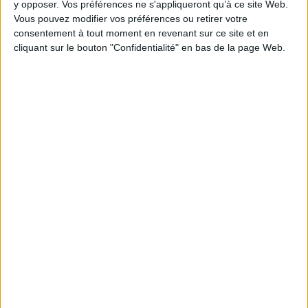
y opposer. Vos préférences ne s'appliqueront qu’à ce site Web.
Vous pouvez modifier vos préférences ou retirer votre
Épaisseur: 1.9 cm
consentement à tout moment en revenant sur ce site et en
Poids: 389 g
cliquant sur le bouton "Confidentialité" en bas de la page Web.
Découvrez nos Newsletters Mollat !
JE M'INSCRIS
Informations pratiques
Conditions d'utilisation du site
Qui sommes-nous
Mentions Légales
Frais de port & Livraison
Conditions Générales de Vente
À votre service
Offres d'emploi