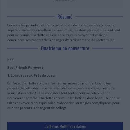
Résumé
Lorsque les parents de Charlotte décident de la changer de collège, la
séparant ainsi de sa meilleure amie Emilie, les deux jeunes filles font tout
pour se réunir. Charlotte essaye de se faire renvoyer et Emilie de
convaincre ses parents de la changer d'établissement. ©Electre 2026
Quatrième de couverture
BFF
Best Friends Forever !
1. Loin des yeux. Près du coeur
Émilie et Charlotte sont les meilleures amies du monde. Quand les
parents de cette dernière décident de la changer de collège, c'est une
vraie catastrophe ! Elles vont alors tout tenter pour se retrouver de
nouveau ensemble. Charlotte accumule les bêtises dans le seul but de se
faire renvoyer, tandis qu'Émilie élabore des stratégies compliquées pour
que ses parents la changent de collège.
Contenus Mollat en relation