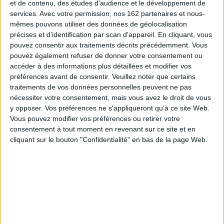
et de contenu, des études d'audience et le développement de
6,50 €
services.
Avec votre permission, nos 162 partenaires et nous-
Édite
mêmes pouvons utiliser des données de géolocalisation
précises et d’identification par scan d'appareil. En cliquant, vous
pouvez consentir aux traitements décrits précédemment. Vous
pouvez également refuser de donner votre consentement ou
accéder à des informations plus détaillées et modifier vos
préférences avant de consentir.
Veuillez noter que certains
traitements de vos données personnelles peuvent ne pas
nécessiter votre consentement, mais vous avez le droit de vous
Sélections de livres
y opposer. Vos préférences ne s'appliqueront qu’à ce site Web.
Vous pouvez modifier vos préférences ou retirer votre
Jeunesse
Rentrée scolaire
Jeunesse
collège
consentement à tout moment en revenant sur ce site et en
Rentrée en sixième !
cliquant sur le bouton "Confidentialité" en bas de la page Web.
Notre sélection pour s'y préparer