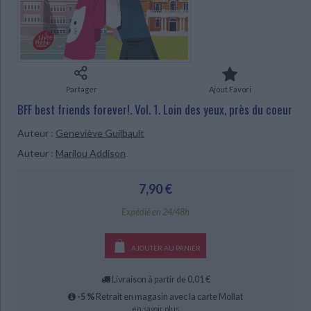
Ecologie - Environnement
Danse
Religions - Spiritualités
Bibliothèque de la Pléiade
Critique et histoire littéraire
Histoire de France
Biographies historiques
Classiques scolaires
Littérature ancienne et médiévale
Histoire - Généralités
Histoire des pays
Littérature de voyage
Audio - Livres lus
Histoire ancienne
Géographie
Partager
Ajout Favori
Littérature en version originale
Humour
BFF best friends forever!. Vol. 1. Loin des yeux, près du coeur
Culture scientifique
Auteur :
Geneviève Guilbault
Auteur :
Marilou Addison
CHARGEMENT...
7,90 €
Expédié en 24/48h
AJOUTER AU PANIER
Livraison à partir de 0,01 €
-5 %
Retrait en magasin avec la carte Mollat
en savoir plus