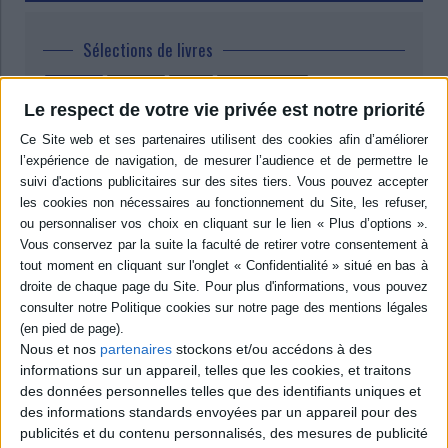
Sélections de livres
Jeunesse
Jeunesse
collège
roman jeunesse
Le respect de votre vie privée est notre priorité
Le collège, une nouvelle aventure !
Notre sélection pour une rentrée sereine en sixième !
Enfin la 6e !
Auteur :
Fabrice Colin
Nous et nos
partenaires
stockons et/ou accédons à des
Éditeur :
Play Bac
B
informations sur un appareil, telles que les cookies, et traitons
 2. Le
La sixième
for
des données personnelles telles que des identifiants uniques et
6,99 €
ège
d
Auteur :
Susie
des informations standards envoyées par un appareil pour des
na
Morgenstern
publicités et du contenu personnalisés, des mesures de publicité
A
on
Éditeur :
Ecole des loisirs