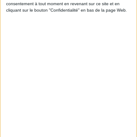
Découvrez nos Newsletters Mollat !
consentement à tout moment en revenant sur ce site et en
cliquant sur le bouton "Confidentialité" en bas de la page Web.
JE M'INSCRIS
Informations pratiques
Conditions d'utilisation du site
Qui sommes-nous
Mentions Légales
Frais de port & Livraison
Conditions Générales de Vente
À votre service
Offres d'emploi
Offres Partenaires
À découvrir
FeniXX
EDRLab