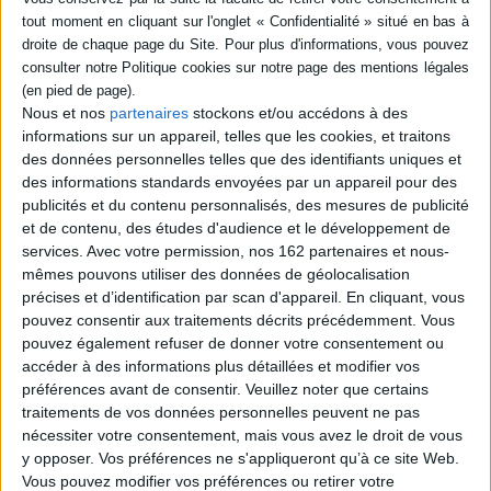
Paru le :
18/03/2020
Thématique :
Albums de 3 à 6 ans
Auteur(s) :
Auteur :
Gilles Bizouerne
Auteur (illustrateur) :
Béatrice
Rodriguez
Nous et nos
partenaires
stockons et/ou accédons à des
Éditeur(s) :
Didier Jeunesse
informations sur un appareil, telles que les cookies, et traitons
Collection(s) :
Barnabé
des données personnelles telles que des identifiants uniques et
Série(s) :
Non précisé.
des informations standards envoyées par un appareil pour des
publicités et du contenu personnalisés, des mesures de publicité
ISBN :
978-2-278-09790-6
et de contenu, des études d'audience et le développement de
services.
Avec votre permission, nos 162 partenaires et nous-
EAN13 :
9782278097906
mêmes pouvons utiliser des données de géolocalisation
Reliure :
Cartonné
précises et d’identification par scan d'appareil. En cliquant, vous
Pages :
26
pouvez consentir aux traitements décrits précédemment. Vous
pouvez également refuser de donner votre consentement ou
Hauteur: 18.0 cm / Largeur 23.0 cm
accéder à des informations plus détaillées et modifier vos
préférences avant de consentir.
Veuillez noter que certains
Épaisseur: 0.9 cm
traitements de vos données personnelles peuvent ne pas
Poids: 234 g
nécessiter votre consentement, mais vous avez le droit de vous
y opposer. Vos préférences ne s'appliqueront qu’à ce site Web.
Vous pouvez modifier vos préférences ou retirer votre