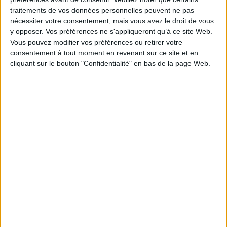
Cartographe : Caroline Kohlmayer
traitements de vos données personnelles peuvent ne pas
nécessiter votre consentement, mais vous avez le droit de vous
Série(s) :
Non précisé.
y opposer. Vos préférences ne s'appliqueront qu’à ce site Web.
ISBN :
978-2-35159-378-3
Vous pouvez modifier vos préférences ou retirer votre
consentement à tout moment en revenant sur ce site et en
EAN13 :
9782351593783
cliquant sur le bouton "Confidentialité" en bas de la page Web.
Reliure :
Relié
Pages :
485
Hauteur: 31.0 cm / Largeur 3.0 cm
Poids: 2204 g
Découvrez nos Newsletters Mollat !
JE M'INSCRIS
Informations pratiques