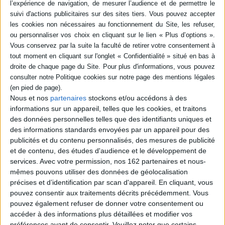
epub
9,99 €
Protection: Aucune
ACHETER EN NUMÉRIQUE
Résumé
Nous et nos
partenaires
stockons et/ou accédons à des
Atlas historique de la Jordanie. Les spécialistes analysent l'archéologie du
informations sur un appareil, telles que les cookies, et traitons
pays, son histoire de l'Antiquité à nos jours, sa place dans le monde arabo-
des données personnelles telles que des identifiants uniques et
musulman, sa géographie humaine, ses ressources, son économie.
©Electre 2026
des informations standards envoyées par un appareil pour des
Fiche Technique
publicités et du contenu personnalisés, des mesures de publicité
et de contenu, des études d'audience et le développement de
Paru le :
21/02/2013
services.
Avec votre permission, nos 162 partenaires et nous-
Thématique :
Histoire générale Proche et Moyen Orient
mêmes pouvons utiliser des données de géolocalisation
précises et d’identification par scan d'appareil. En cliquant, vous
Auteur(s) :
Non précisé.
pouvez consentir aux traitements décrits précédemment. Vous
Éditeur(s) :
Presses de l'IFPO
pouvez également refuser de donner votre consentement ou
Collection(s) :
Non précisé.
accéder à des informations plus détaillées et modifier vos
préférences avant de consentir.
Veuillez noter que certains
Contributeur(s) :
Editeur scientifique (ou intellectuel) : Myriam Ababsa -