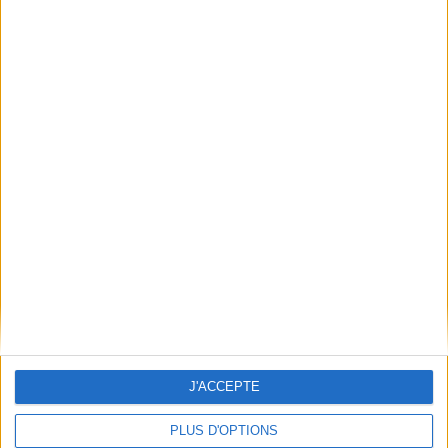
Conditions d'utilisation du site
Qui sommes-nous
Mentions Légales
Frais de port & Livraison
Conditions Générales de Vente
À votre service
Offres d'emploi
Offres Partenaires
À découvrir
FeniXX
EDRLab
RetroNews
BnF : portail des métiers du livre
Cercle de la librairie
J'ACCEPTE
Les chèques cadeaux Mollat
PLUS D'OPTIONS
Contact
Horaires