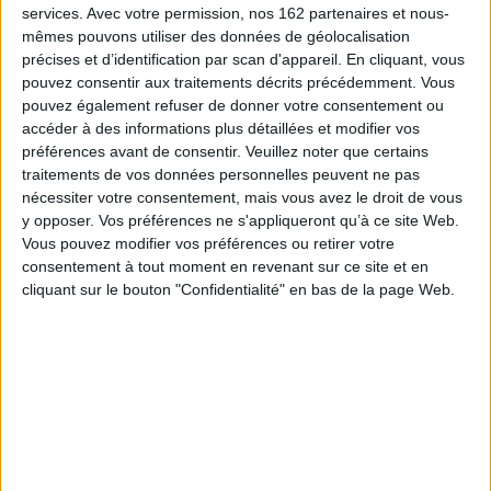
Première Croisade. Pauvres et riches, piétons et chevaliers prennent la
services.
Avec votre permission, nos 162 partenaires et nous-
route de Jérusalem, conquièrent la Ville sainte, après mainte souffrance,
mêmes pouvons utiliser des données de géolocalisation
et y établissent le cœur d'un nouvel Etat progressivement conquis. Le
réveil du djihad suscite les Deuxième et Troisième Croisades,
précises et d’identification par scan d'appareil. En cliquant, vous
e
inégalement fructueuses. A la fin du XII
siècle, le redressement du
pouvez consentir aux traitements décrits précédemment. Vous
monde latin conduit à l'avènement d'un second royaume, centré sur la
pouvez également refuser de donner votre consentement ou
ville d'Acre, mais réduit à un liseré côtier. Après les espoirs que font naître
accéder à des informations plus détaillées et modifier vos
Frédéric II puis saint Louis, les Mamlûks prennent le dessus, le royaume se
préférences avant de consentir.
Veuillez noter que certains
désagrège jusqu'à la catastrophe finale de 1291.
traitements de vos données personnelles peuvent ne pas
La précision du récit événementiel laisse place à de larges échappées sur
nécessiter votre consentement, mais vous avez le droit de vous
les institutions et la société des Etats latins, résultat de la première
colonisation qu'ait établie l'Occident chrétien en terre étrangère.
y opposer. Vos préférences ne s'appliqueront qu’à ce site Web.
Vous pouvez modifier vos préférences ou retirer votre
Tant par l'élégance de son écriture que par la richesse de l'information,
consentement à tout moment en revenant sur ce site et en
l'œuvre de Joshua Prawer reste un monument de granit dans
l'historiographie de l'Orient latin.
cliquant sur le bouton "Confidentialité" en bas de la page Web.
Fiche Technique
Paru le :
23/05/2001
Thématique :
Israël/Palestine
Auteur(s) :
Auteur :
Joshua Prawer
Éditeur(s) :
CNRS Editions
Collection(s) :
Le monde byzantin