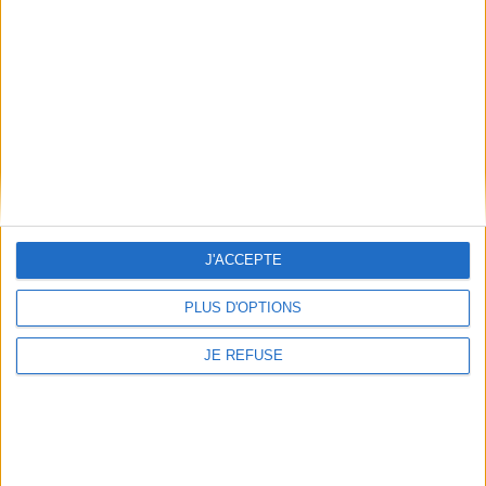
Conditions d'utilisation du site
Qui sommes-nous
Mentions Légales
Frais de port & Livraison
Conditions Générales de Vente
À votre service
Offres d'emploi
Offres Partenaires
J'ACCEPTE
À découvrir
PLUS D'OPTIONS
FeniXX
EDRLab
JE REFUSE
RetroNews
BnF : portail des métiers du livre
Cercle de la librairie
Les chèques cadeaux Mollat