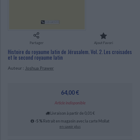
Ecologie - Environnement
Danse
Religions - Spiritualités
Bibliothèque de la Pléiade
Critique et histoire littéraire
Histoire de France
Biographies historiques
Classiques scolaires
Littérature ancienne et médiévale
CHARGEMENT...
Histoire - Généralités
Histoire des pays
Littérature de voyage
Audio - Livres lus
Histoire ancienne
Géographie
Littérature en version originale
Humour
Partager
Ajout Favori
Culture scientifique
Histoire du royaume latin de Jérusalem. Vol. 2. Les croisades
et le second royaume latin
Auteur :
Joshua Prawer
64,00 €
Article indisponible
Livraison à partir de 0,01 €
-5 %
Retrait en magasin avec la carte Mollat
en savoir plus