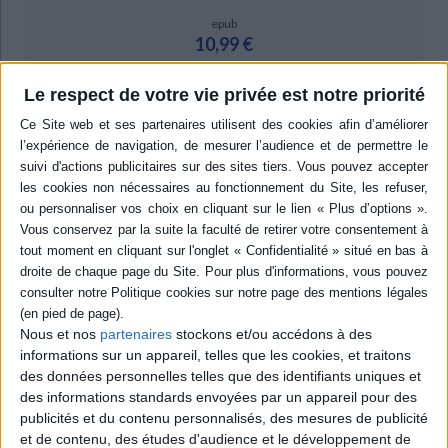
epub
10,99 €
Protection: Aucune
Le respect de votre vie privée est notre priorité
ACHETER EN NUMÉRIQUE
Résumé
L'auteur a utilisé l'ensemble des sources latines et orientales pour écrire
une monumentale histoire du royaume latin de Jérusalem, depuis sa
fondation par Godefroy de Bouillon en 1099 (prise de Jérusalem) jusqu'à la
chute de Saint-Jean-d'Acre et de Tyr en 1291. ©Electre 2026
Quatrième de couverture
Aboutissement d'une exploration systématique de toutes les sources
Nous et nos
partenaires
stockons et/ou accédons à des
disponibles, tant latines qu'orientales, ce gros ouvrage constitue une
informations sur un appareil, telles que les cookies, et traitons
somme encore inégalée sur l'histoire des croisades et du royaume latin
de Jérusalem.
des données personnelles telles que des identifiants uniques et
des informations standards envoyées par un appareil pour des
L'édifice repose sur une étude attentive de la situation de l'Orient
e
musulman et de l'Occident chrétien, à la fin du XI
siècle. Dans ce tableau
publicités et du contenu personnalisés, des mesures de publicité
viennent naturellement s'insérer la prédication et l'organisation de la
et de contenu, des études d'audience et le développement de