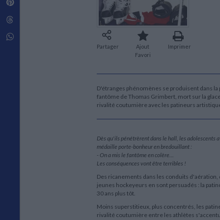
Pinterest
Techniques de construction
SCIENCE FICTION ET FANTASY
Vie familiale
Disciplines paramédicales
Matériaux de l’architecture
Littérature SF et Fantasy
Threads
Ouvrages Généraux
Urbanisme
SOCIOLOGIE
Sociologie générale
Whatsapp
Travail social
Partager
Ajout
Imprimer
Favori
Santé et société
ETHNOLOGIE
Anthropologie
D'étranges phénomènes se produisent dans la pa
Ethnologie par pays
fantôme de Thomas Grimbert, mort sur la glace t
rivalité coutumière avec les patineurs artistiq
Dès qu'ils pénétrèrent dans le hall, les adolescents
médaille porte-bonheur en bredouillant :
- On a mis le fantôme en colère...
Les conséquences vont être terribles !
Des ricanements dans les conduits d'aération, 
jeunes hockeyeurs en sont persuadés : la patin
30 ans plus tôt.
Moins superstitieux, plus concentrés, les patine
rivalité coutumière entre les athlètes s'accentu