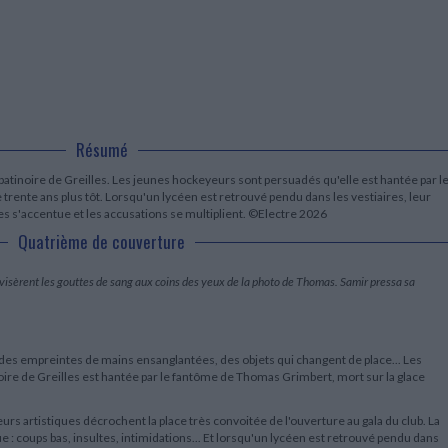
LITTÉRATURE DE VOYAGE
Dictionnaires Français
Histoire moderne
Relations et politiques
internationales
Dictionnaires Bilingues
Récits des voyageurs et des
Histoire contemporaine
explorateurs
Sécurité nationale - Défense
Langues universitaires -
BIOGRAPHIES HISTORIQUES
Dictionnaires et méthodes
ECOLOGIE - ENVIRONNEMENT
Biographies historiques
Méthodes Langues Grand public
Ecologie
Français langues étrangères
HISTOIRE - GÉNÉRALITÉS
Historiographie
Résumé
Etudes historiques
tinoire de Greilles. Les jeunes hockeyeurs sont persuadés qu'elle est hantée par l
Généalogie - Héraldique
rente ans plus tôt. Lorsqu'un lycéen est retrouvé pendu dans les vestiaires, leur
Franc-maçonnerie
ues s'accentue et les accusations se multiplient. ©Electre 2026
Quatrième de couverture
 avisèrent les gouttes de sang aux coins des yeux de la photo de Thomas. Samir pressa sa
des empreintes de mains ensanglantées, des objets qui changent de place... Les
oire de Greilles est hantée par le fantôme de Thomas Grimbert, mort sur la glace
urs artistiques décrochent la place très convoitée de l'ouverture au gala du club. La
e : coups bas, insultes, intimidations... Et lorsqu'un lycéen est retrouvé pendu dans