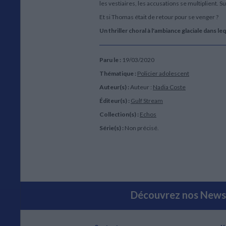
les vestiaires, les accusations se multiplient. 
Et si Thomas était de retour pour se venger ?
Un thriller choral à l'ambiance glaciale dans le
Paru le :
19/03/2020
Thématique :
Policier adolescent
Auteur(s) :
Auteur :
Nadia Coste
Éditeur(s) :
Gulf Stream
Collection(s) :
Echos
Série(s) :
Non précisé.
Découvrez nos Newsl