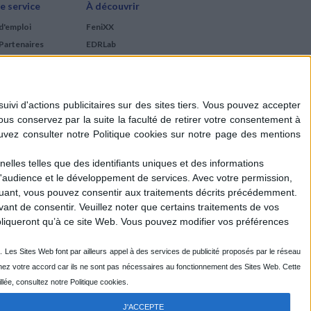
e service
À découvrir
d'emploi
FeniXX
Partenaires
EDRLab
RetroNews
BnF : portail des métiers
du livre
Cercle de la librairie
Les chèques cadeaux
Mollat
elles telles que des identifiants uniques et des informations
d'audience et le développement de services.
Avec votre permission,
iquant, vous pouvez consentir aux traitements décrits précédemment.
ant de consentir.
Veuillez noter que certains traitements de vos
liqueront qu’à ce site Web. Vous pouvez modifier vos préférences
J'ACCEPTE