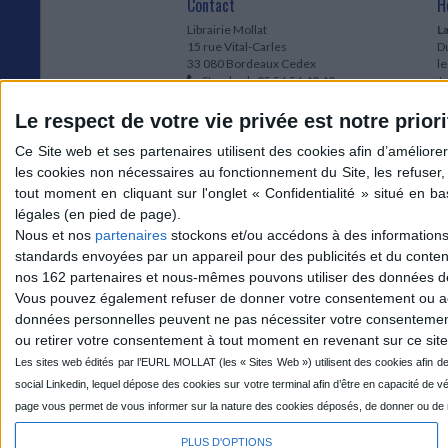
Contact
H
Librairie Mollat
La
15 rue Vital-Carles
Du
33 080 Bordeaux Cedex
l
Standard :
05 56 56 40 40
Jo
Service client mollat.com :
05 56 56 40
1e
83
* 
Le respect de votre vie privée est notre priori
Contactez-nous
à
Le
du
l
Jo
1
Nous et nos
partenaires
stockons et/ou accédons à des informations s
et
standards envoyées par un appareil pour des publicités et du conte
* 
nos 162 partenaires et nous-mêmes pouvons utiliser des données de g
1
Vous pouvez également refuser de donner votre consentement ou accé
Vo
données personnelles peuvent ne pas nécessiter votre consentement,
ou retirer votre consentement à tout moment en revenant sur ce site 
Mollat sur les réseaux
PLUS D'OPTIONS