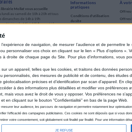
oraires
Informations
À votr
pratiques
 librairie Mollat vous accueille
Offres 
 lundi au samedi de 10h à 20h et tous
Conditions d'utilisation
es dimanches de 14h à 19h
Offres 
du site
urs fériés : de 11h à 19h* excepté le
Qui sommes-nous
r mai, le 25 décembre et le 1er janvier
Si le jour férié est un dimanche, de 14h
té
Mentions Légales
 19h
Frais de port & Livraison
 clic et collecte est ouvert
Conditions Générales
 lundi au samedi de 9h30 à 20h et tous
de Vente
es dimanches de 14h à 19h
ur fériés : tous les jours fériés de 11h à
9h* excepté le 1er mai, le 25 décembre
ur un appareil, telles que les cookies, et traitons des données personn
 le 1er janvier
nu personnalisés, des mesures de publicité et de contenu, des études 
Si le jour férié est un dimanche de 14h à
éolocalisation précises et d’identification par scan d'appareil. En cl
9h
der à des informations plus détaillées et modifier vos préférences av
ir le détail des horaires & accès
 mais vous avez le droit de vous y opposer. Vos préférences ne s'app
et en cliquant sur le bouton "Confidentialité" en bas de la page Web.
JE REFUSE