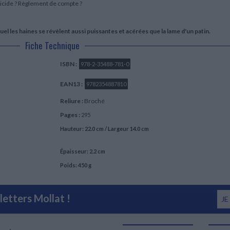
Suicide ? Règlement de compte ?
quel les haines se révèlent aussi puissantes et acérées que la lame d'un patin.
Fiche Technique
ISBN :
978-2-35488-781-0
EAN13 :
9782354887810
Reliure :
Broché
Pages :
295
Hauteur: 22.0 cm / Largeur 14.0 cm
Épaisseur: 2.2 cm
Poids: 450 g
etters Mollat !
JE