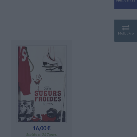
Mes Alertes
Antiquité
Mythologies
GÉOGRAPHIE
Géographie - Démographie -
Territoire
Mollat Pro
CULTURE SCIENTIFIQUE
Essais scientifique
Astronomie
e
16,00 €
Expédié en 5 à 7 jours.