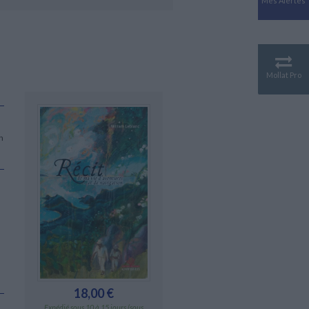
Mes Alertes
Antiquité
Mythologies
GÉOGRAPHIE
Géographie - Démographie -
Territoire
Mollat Pro
CULTURE SCIENTIFIQUE
Essais scientifique
Astronomie
n
18,00 €
Expédié sous 10 à 15 jours (sous