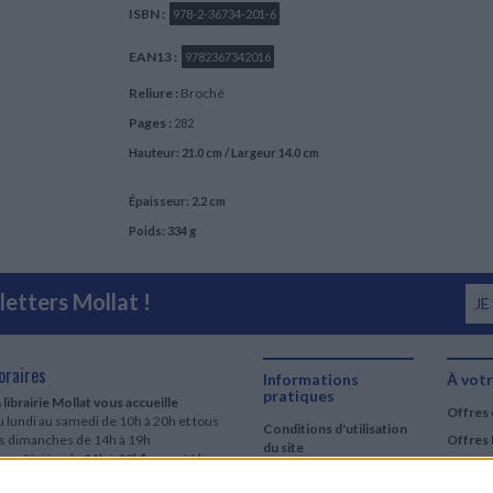
ISBN :
978-2-36734-201-6
EAN13 :
9782367342016
Reliure :
Broché
Pages :
282
Hauteur: 21.0 cm / Largeur 14.0 cm
Épaisseur: 2.2 cm
Poids: 334 g
etters Mollat !
JE
oraires
Informations
À votr
pratiques
 librairie Mollat vous accueille
Offres 
 lundi au samedi de 10h à 20h et tous
Conditions d'utilisation
es dimanches de 14h à 19h
Offres 
du site
urs fériés : de 11h à 19h* excepté le
Qui sommes-nous
r mai, le 25 décembre et le 1er janvier