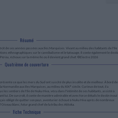
LITTÉRATURE DE VOYAGE
Dictionnaires Français
Histoire moderne
Relations et politiques
internationales
Dictionnaires Bilingues
Récits des voyageurs et des
Histoire contemporaine
explorateurs
Sécurité nationale - Défense
Langues universitaires -
BIOGRAPHIES HISTORIQUES
Dictionnaires et méthodes
ECOLOGIE - ENVIRONNEMENT
Biographies historiques
Méthodes Langues Grand public
Ecologie
Français langues étrangères
HISTOIRE - GÉNÉRALITÉS
Historiographie
Résumé
Etudes historiques
Généalogie - Héraldique
écit de ses années passées aux îles Marquises. Vivant au milieu des habitants de l'île
ons ethnographiques sur le cannibalisme et le tatouage. Il conte également le desti
Franc-maçonnerie
 Pérou, échoue sur la même île où il devient grand chef. ©Electre 2026
Quatrième de couverture
présente ce que les mers du Sud ont suscité de plus insolite et de meilleur. À bord de
e
 la Normandie aux îles Marquises, au milieu du XIX
siècle. Curieux de tout, il a
us les sentiers de l'île de Nuku Hiva, vécu dans l'intimité de ses habitants, assisté à
nt lui. De surcroît, il conte de manière admirable et avec force détails le destin inouï
çais obligé de quitter son pays, aventurier échoué à Nuku Hiva après de nombreux
'Oiseau blanc, futur grand chef de la tribu des Atitoka.
Fiche Technique