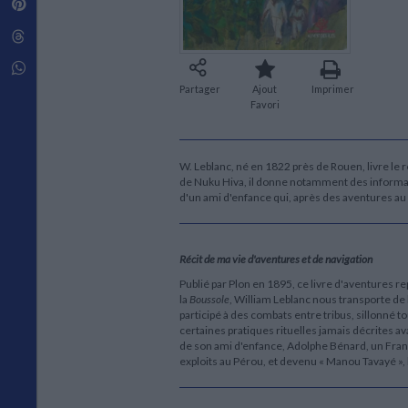
Pinterest
Techniques de construction
SCIENCE FICTION ET FANTASY
Vie familiale
Disciplines paramédicales
Matériaux de l’architecture
Littérature SF et Fantasy
Threads
Ouvrages Généraux
Urbanisme
SOCIOLOGIE
Sociologie générale
Whatsapp
Travail social
Partager
Ajout
Imprimer
Santé et société
Favori
ETHNOLOGIE
Anthropologie
W. Leblanc, né en 1822 près de Rouen, livre le r
Ethnologie par pays
de Nuku Hiva, il donne notamment des informati
d'un ami d'enfance qui, après des aventures au
Récit de ma vie d'aventures et de navigation
Publié par Plon en 1895, ce livre d'aventures re
la
Boussole
, William Leblanc nous transporte de
participé à des combats entre tribus, sillonné to
certaines pratiques rituelles jamais décrites ava
de son ami d'enfance, Adolphe Bénard, un Fran
exploits au Pérou, et devenu « Manou Tavayé », l