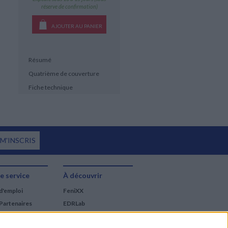
réserve de confirmation)
AJOUTER AU PANIER
Résumé
Quatrième de couverture
Fiche technique
 M'INSCRIS
e service
À découvrir
d'emploi
FeniXX
Partenaires
EDRLab
RetroNews