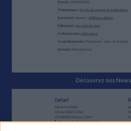
Paru le :
09/06/2020
Thématique :
Récits de voyage et exploration
Auteur(s) :
Auteur :
William Leblanc
Éditeur(s) :
Au vent des îles
Collection(s) :
Littérature
Contributeur(s) :
Postfacier : Jean-Jo Scemla
Série(s) :
Non précisé.
Découvrez nos Newsl
Contact
H
Librairie Mollat
La
15 rue Vital-Carles
Du
33 080 Bordeaux Cedex
l
Standard :
05 56 56 40 40
Jo
Service client mollat.com :
05 56 56 40
1e