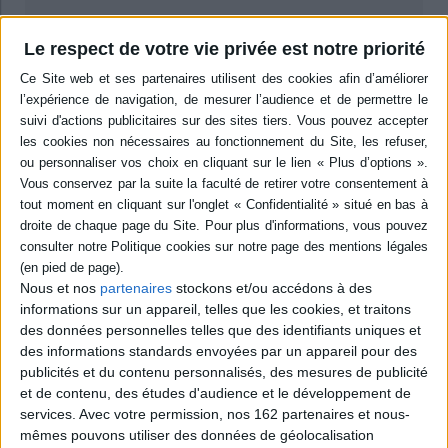
Le respect de votre vie privée est notre priorité
Résumé
Cet ouvrage pluridisciplinaire dresse un panorama des enjeux de la
recherche en urbanisme. Articulant les dimensions humaines,
sociologiques, technologiques, économiques, écologiques et culturelles,
les contributeurs examinent notamment la question des inégalités,
l'artificialisation des sols, les embouteillages, les îlots de chaleur et la
concentration des populations. ©Electre 2026
Quatrième de couverture
Pour la recherche urbaine
L'urbanisation à l'échelle planétaire et la conscience croissante des
problèmes écologiques font de l'« urbain » un objet privilégié pour l'action
Nous et nos
partenaires
stockons et/ou accédons à des
publique et la recherche. C'est en effet grâce à la perspective urbaine que
informations sur un appareil, telles que les cookies, et traitons
nous parvenons aujourd'hui à une meilleure compréhension des sociétés
des données personnelles telles que des identifiants uniques et
contemporaines et des milieux de vie.
des informations standards envoyées par un appareil pour des
En articulant les dimensions sociales, écologiques, politiques et
publicités et du contenu personnalisés, des mesures de publicité
matérielles, les recherches actuelles apportent de nouvelles
connaissances sur les théories et définitions de l'urbain, les populations
et de contenu, des études d'audience et le développement de
urbaines et la production de leur cadre de vie. Les enjeux sont de taille. Ils
services.
Avec votre permission, nos 162 partenaires et nous-
touchent à la qualité de vie des citadins et à la forme de nos sociétés :
mêmes pouvons utiliser des données de géolocalisation
diversification des populations, accroissement des inégalités,