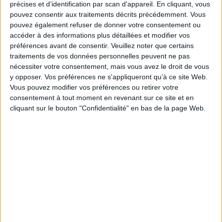
précises et d’identification par scan d'appareil. En cliquant, vous
recompositions des flux, des échelles et des pouvoirs urbains,
pouvez consentir aux traitements décrits précédemment. Vous
changements de l'environnement planétaire, etc.
pouvez également refuser de donner votre consentement ou
Le présent ouvrage, qui repose sur un important travail collectif sur les
accéder à des informations plus détaillées et modifier vos
villes des Nords et des Suds, propose un panorama engagé de ces enjeux
présents et, surtout, à venir pour la recherche urbaine.
préférences avant de consentir.
Veuillez noter que certains
traitements de vos données personnelles peuvent ne pas
Fiche Technique
nécessiter votre consentement, mais vous avez le droit de vous
Paru le :
18/06/2020
y opposer. Vos préférences ne s'appliqueront qu’à ce site Web.
Thématique :
Monographies sur les villes
Vous pouvez modifier vos préférences ou retirer votre
consentement à tout moment en revenant sur ce site et en
Auteur(s) :
Non précisé.
cliquant sur le bouton "Confidentialité" en bas de la page Web.
Éditeur(s) :
CNRS Editions
Collection(s) :
Non précisé.
Contributeur(s) :
Préfacier : Stéphanie Thiébault - Préfacier : François-
Joseph Ruggiu
Série(s) :
Non précisé.
ISBN :
978-2-271-13260-4
EAN13 :
9782271132604
Reliure :
Broché