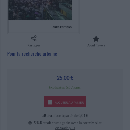
Ecologie - Environnement
Danse
Religions - Spiritualités
Bibliothèque de la Pléiade
Critique et histoire littéraire
Histoire de France
Biographies historiques
CHARGEMENT...
Classiques scolaires
Littérature ancienne et médiévale
Histoire - Généralités
Histoire des pays
Littérature de voyage
Audio - Livres lus
Histoire ancienne
Géographie
Littérature en version originale
Humour
Culture scientifique
Partager
Ajout Favori
Pour la recherche urbaine
25,00 €
Expédié en 5 à 7 jours.
AJOUTER AU PANIER
Livraison à partir de 0,01 €
-5 %
Retrait en magasin avec la carte Mollat
en savoir plus