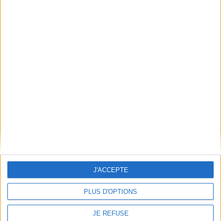
Découvrez nos Newsletters Mollat !
JE M'INSCRIS
Informations pratiques
Conditions d'utilisation du site
Qui sommes-nous
Mentions Légales
Frais de port & Livraison
Conditions Générales de Vente
À votre service
J'ACCEPTE
Offres d'emploi
Offres Partenaires
PLUS D'OPTIONS
À découvrir
JE REFUSE