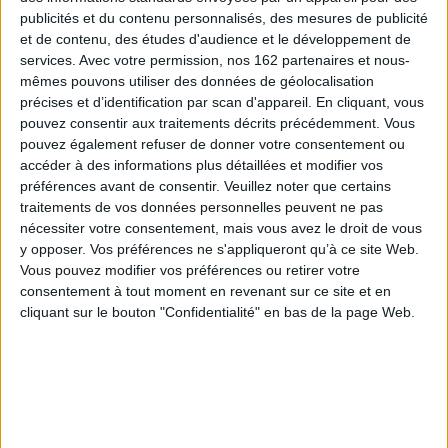
publicités et du contenu personnalisés, des mesures de publicité
et de contenu, des études d'audience et le développement de
services.
Avec votre permission, nos 162 partenaires et nous-
mêmes pouvons utiliser des données de géolocalisation
précises et d’identification par scan d'appareil. En cliquant, vous
pouvez consentir aux traitements décrits précédemment. Vous
Les fantastiques livres
pouvez également refuser de donner votre consentement ou
volants de Morris
accéder à des informations plus détaillées et modifier vos
Lessmore
préférences avant de consentir.
Veuillez noter que certains
Auteur :
William Joyce
Un nouveau printemps
oung
traitements de vos données personnelles peuvent ne pas
Éditeur :
Bayard Jeunesse
pour pépé Ours
nécessiter votre consentement, mais vous avez le droit de vous
cope
Auteur :
Elodie Balandras
12,90 €
y opposer. Vos préférences ne s'appliqueront qu’à ce site Web.
Éditeur :
Didier Jeunesse
F
Vous pouvez modifier vos préférences ou retirer votre
14,90 €
Au
consentement à tout moment en revenant sur ce site et en
cliquant sur le bouton "Confidentialité" en bas de la page Web.
Éd