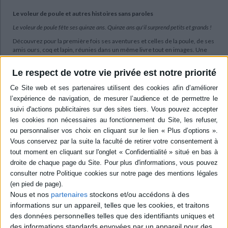
Le voleur de poule et autres histoires sans paroles
Le voleur de poule fête ses quinze ans. Quinze ans qu'il surprend petits et grands !
Découvrez pour la première fois ses aventures et celles de la poule, de ses
amis ours, coq et lapin, réunies dans un même livre tout en images. Une
folle course-poursuite, une vengeance rocambolesque et une partie de
pêche mouvementée...
Le respect de votre vie privée est notre priorité
Trois histoires sans paroles mais pas sans surprises, pour découvrir le
plaisir de lire avant de savoir lire !
Dès 3 ans
Contenus Mollat en relation
Sélections de livres
Jeunesse
Album
Nous et nos
partenaires
stockons et/ou accédons à des
Albums déconfinés
informations sur un appareil, telles que les cookies, et traitons
Ils sont parus juste avant le confinement et vous les avez peut être
des données personnelles telles que des identifiants uniques et
manqués...
des informations standards envoyées par un appareil pour des