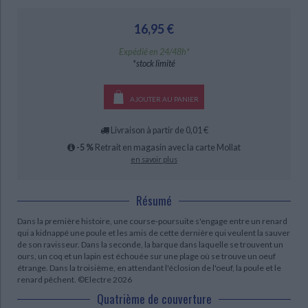
Ecologie - Environnement
Danse
Religions - Spiritualités
Bibliothèque de la Pléiade
Critique et histoire littéraire
16,95 €
Histoire de France
Biographies historiques
Classiques scolaires
Littérature ancienne et médiévale
Expédié en 24/48h*
Histoire - Généralités
Histoire des pays
CHARGEMENT...
*stock limité
Littérature de voyage
Audio - Livres lus
Histoire ancienne
Géographie
Littérature en version originale
Humour
AJOUTER AU PANIER
Culture scientifique
Livraison à partir de 0,01 €
-5 %
Retrait en magasin avec la carte Mollat
en savoir plus
Résumé
Dans la première histoire, une course-poursuite s'engage entre un renard
qui a kidnappé une poule et les amis de cette dernière qui veulent la sauver
de son ravisseur. Dans la seconde, la barque dans laquelle se trouvent un
ours, un coq et un lapin est échouée sur une plage où se trouve un oeuf
étrange. Dans la troisième, en attendant l'éclosion de l'oeuf, la poule et le
renard pêchent. ©Electre 2026
Quatrième de couverture