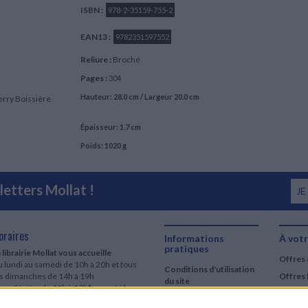
ISBN :
978-2-35159-755-2
EAN13 :
9782351597552
Reliure :
Broché
Pages :
304
Hauteur: 28.0 cm / Largeur 20.0 cm
ierry Boissière
Épaisseur: 1.7 cm
Poids: 1020 g
etters Mollat !
JE
oraires
Informations
À votr
pratiques
 librairie Mollat vous accueille
Offres 
 lundi au samedi de 10h à 20h et tous
Conditions d'utilisation
es dimanches de 14h à 19h
Offres 
du site
urs fériés : de 11h à 19h* excepté le
Qui sommes-nous
r mai, le 25 décembre et le 1er janvier