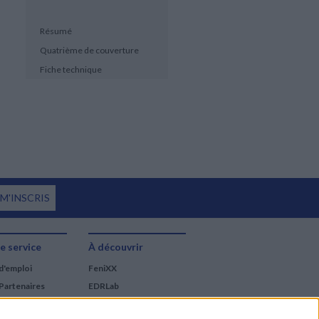
Résumé
Quatrième de couverture
Fiche technique
 M'INSCRIS
e service
À découvrir
d'emploi
FeniXX
Partenaires
EDRLab
RetroNews