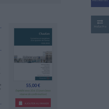
Mes Alertes
Antiquité
Mythologies
GÉOGRAPHIE
Géographie - Démographie -
Territoire
Mollat Pro
CULTURE SCIENTIFIQUE
Essais scientifique
Astronomie
t
,
e
55,00 €
e
Expédié sous 10 à 15 jours (sous
réserve de confirmation)
AJOUTER AU PANIER