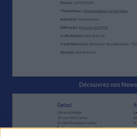
Paru le :
13/01/2020
Thématique :
Monographies sur les villes
Auteur(s) :
Non précisé.
Éditeur(s) :
Presses de l'IFPO
Collection(s) :
Non précisé.
Contributeur(s) :
Directeur de publication : Th
Série(s) :
Non précisé.
Découvrez nos Newsl
Contact
H
Librairie Mollat
La
15 rue Vital-Carles
Du
33 080 Bordeaux Cedex
l
Standard :
05 56 56 40 40
Jo
Service client mollat.com :
05 56 56 40
1e