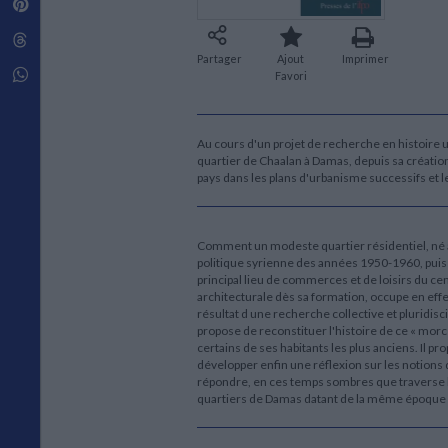
Pinterest
Techniques de construction
SCIENCE FICTION ET FANTASY
Vie familiale
Disciplines paramédicales
Matériaux de l’architecture
Littérature SF et Fantasy
Threads
Ouvrages Généraux
Urbanisme
SOCIOLOGIE
Partager
Ajout
Imprimer
Sociologie générale
Whatsapp
Favori
Travail social
Santé et société
Au cours d'un projet de recherche en histoire
ETHNOLOGIE
quartier de Chaalan à Damas, depuis sa création a
Anthropologie
pays dans les plans d'urbanisme successifs et l
Ethnologie par pays
Comment un modeste quartier résidentiel, né à l
politique syrienne des années 1950-1960, puis 
principal lieu de commerces et de loisirs du ce
architecturale dès sa formation, occupe en effet
résultat d une recherche collective et pluridi
propose de reconstituer l'histoire de ce « morc
certains de ses habitants les plus anciens. Il 
développer enfin une réflexion sur les notions 
répondre, en ces temps sombres que traverse la
quartiers de Damas datant de la même époque qu