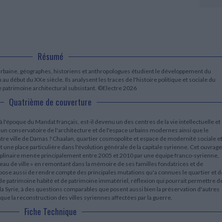
LITTÉRATURE DE VOYAGE
Dictionnaires Français
Histoire moderne
Relations et politiques
internationales
Dictionnaires Bilingues
Récits des voyageurs et des
Histoire contemporaine
explorateurs
Sécurité nationale - Défense
Langues universitaires -
BIOGRAPHIES HISTORIQUES
Dictionnaires et méthodes
ECOLOGIE - ENVIRONNEMENT
Biographies historiques
Méthodes Langues Grand public
Ecologie
Français langues étrangères
Résumé
HISTOIRE - GÉNÉRALITÉS
Historiographie
 urbaine, géographes, historiens et anthropologues étudient le développement du
Etudes historiques
u début du XXe siècle. Ils analysent les traces de l'histoire politique et sociale du
e patrimoine architectural subsistant. ©Electre 2026
Généalogie - Héraldique
Quatrième de couverture
Franc-maçonnerie
'époque du Mandat français, est-il devenu un des centres de la vie intellectuelle et
un conservatoire de l'architecture et de l'espace urbains modernes ainsi que le
ntre ville de Damas ? Chaalan, quartier cosmopolite et espace de modernité sociale e
 une place particulière dans l'évolution générale de la capitale syrienne. Cet ouvrage
sciplinaire menée principalement entre 2005 et 2010 par une équipe franco-syrienne,
eau de ville » en remontant dans la mémoire de ses familles fondatrices et de
propose aussi de rendre compte des principales mutations qu'a connues le quartier et d
de patrimoine habité et de patrimoine immatériel, réflexion qui pourrait permettre d
 Syrie, à des questions comparables que posent aussi bien la préservation d'autres
e la reconstruction des villes syriennes affectées par la guerre.
Fiche Technique