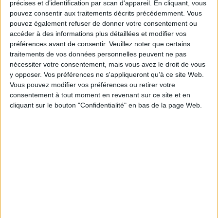
précises et d’identification par scan d'appareil. En cliquant, vous
mais superficielle, où les femmes les plus libres ont tôt fait de buter contre
les impératifs masculins.
pouvez consentir aux traitements décrits précédemment. Vous
pouvez également refuser de donner votre consentement ou
Alberte et la liberté
[1931], le deuxième de ses romans, forme avec
Alberte
accéder à des informations plus détaillées et modifier vos
et Jacob
[1926] (publié en 1991 aux Éditions des Femmes dans une
traduction de Charles Aubry) et
Alberte et rien qu'elle
[1939] une trilogie
préférences avant de consentir.
Veuillez noter que certains
célèbre en Norvège.
traitements de vos données personnelles peuvent ne pas
Fiche Technique
nécessiter votre consentement, mais vous avez le droit de vous
y opposer. Vos préférences ne s'appliqueront qu’à ce site Web.
Paru le :
11/06/2020
Vous pouvez modifier vos préférences ou retirer votre
Thématique :
Littérature Scandinave
consentement à tout moment en revenant sur ce site et en
Auteur(s) :
Auteur :
Cora Sandel
cliquant sur le bouton "Confidentialité" en bas de la page Web.
Éditeur(s) :
Presses universitaires de Caen
Collection(s) :
Fabulae
Contributeur(s) :
Traducteur : Françoise Heide
Série(s) :
Non précisé.
ISBN :
978-2-84133-934-1
EAN13 :
9782841339341
Reliure :
Broché