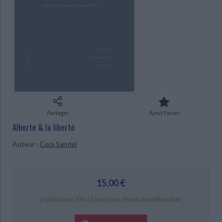
Ecologie - Environnement
Danse
Religions - Spiritualités
Bibliothèque de la Pléiade
Critique et histoire littéraire
Histoire de France
Biographies historiques
CHARGEMENT...
Classiques scolaires
Littérature ancienne et médiévale
Histoire - Généralités
Histoire des pays
Littérature de voyage
Audio - Livres lus
Histoire ancienne
Géographie
Littérature en version originale
Humour
Culture scientifique
Partager
Ajout Favori
Alberte & la liberté
Auteur :
Cora Sandel
15,00 €
Expédié sous 10 à 15 jours (sous réserve de confirmation)