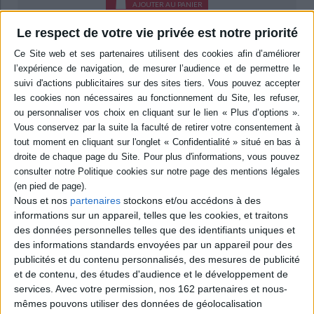
AJOUTER AU PANIER
Le respect de votre vie privée est notre priorité
Livraison à partir de 0,01 €
-5 %
Retrait en magasin avec la carte Mollat
en savoir plus
Résumé
Alberte Selmer est une Norvégienne installée dans le Paris de la Belle
Epoque. Elle vit dans le quartier de Montparnasse, où elle fréquente des
artistes étrangers et des figures iconiques. Elle affirme son identité de
femme libre et indépendante mais fait face aux impératifs masculins de
son temps. ©Electre 2026
Quatrième de couverture
Nous et nos
partenaires
stockons et/ou accédons à des
informations sur un appareil, telles que les cookies, et traitons
Paris, 1910. La capitale française est le centre du monde. Dans le quartier
des données personnelles telles que des identifiants uniques et
de Montparnasse où elle vit depuis sept ans, Alberte Selmer, « la petite
des informations standards envoyées par un appareil pour des
Norvégienne », frôle au quotidien la destinée des autres, artistes
publicités et du contenu personnalisés, des mesures de publicité
étrangers et figures typées du peuple parisien. Sa farouche individualité
semble avoir pour seul point d'ancrage cette ville qui lui tient au corps. Elle
et de contenu, des études d'audience et le développement de
ne sait encore que faire de la palette de sensations qu'elle y engrange. Le
services.
Avec votre permission, nos 162 partenaires et nous-
passé s'efface devant le présent, devant ses exigences matérielles, ses
mêmes pouvons utiliser des données de géolocalisation
risques sentimentaux, les tâtonnements d'une modernité exubérante