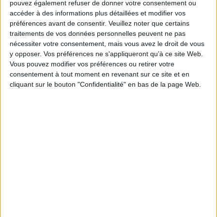
pouvez également refuser de donner votre consentement ou
Fiche Technique
accéder à des informations plus détaillées et modifier vos
Paru le :
23/10/2020
préférences avant de consentir.
Veuillez noter que certains
traitements de vos données personnelles peuvent ne pas
Thématique :
Essais Scientifiques
Oiseaux - Insectes
nécessiter votre consentement, mais vous avez le droit de vous
Auteur(s) :
Auteur :
Michel Pierre
y opposer. Vos préférences ne s'appliqueront qu’à ce site Web.
Éditeur(s) :
Editions Attinger
Vous pouvez modifier vos préférences ou retirer votre
consentement à tout moment en revenant sur ce site et en
Collection(s) :
Non précisé.
cliquant sur le bouton "Confidentialité" en bas de la page Web.
Série(s) :
Non précisé.
ISBN :
978-2-88256-257-9
EAN13 :
9782882562579
Reliure :
Broché
Pages :
119
Hauteur: 25.0 cm / Largeur 17.0 cm
Épaisseur: 1.1 cm
Poids: 410 g