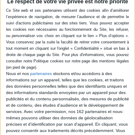
Résumé
Le respect de votre vie privée est notre priorité
Afin d'observer les comportements des oiseaux cavicoles, des nichoirs
ont été spécialement conçus pour la prise de vue en Suisse. Pendant huit
ans, onze espèces d'oiseaux et deux de mammifères s'y sont installées.
L'auteur retrace la conception de ce projet, présente les différentes
installations, illustrées d'une sélection des images collectées, et explique
comment réaliser ses propres nichoirs. ©Electre 2026
Quatrième de couverture
La vie secréte des oiseaux cavicoles
Dans l'intimité des nichoirs
Les oiseaux cavicoles nichent à l'abri des regards dans des cavités
Nous et nos
partenaires
stockons et/ou accédons à des
obscures.
informations sur un appareil, telles que les cookies, et traitons
Cet ouvrage dévoile un pan de leur intimité en présentant des
des données personnelles telles que des identifiants uniques et
photographies prises à l'intérieur de leurs loges.
des informations standards envoyées par un appareil pour des
Plus d'une centaine de nichoirs conçus spécialement pour la prise de vue
publicités et du contenu personnalisés, des mesures de publicité
ont été construits et installés en Suisse. Sur près de huit ans ces gîtes ont
et de contenu, des études d'audience et le développement de
été adoptés par onze espèces d'oiseaux et deux espèces de mammifères.
services.
Avec votre permission, nos 162 partenaires et nous-
Ce livre rassemble les meilleures images récoltées pendant cette période.
mêmes pouvons utiliser des données de géolocalisation
Le lecteur trouvera aussi dans cet ouvrage la description des différents
précises et d’identification par scan d'appareil. En cliquant, vous
nichoirs et la correspondance entre leurs dimensions et les espèces qu'ils
pouvez consentir aux traitements décrits précédemment. Vous
attirent.