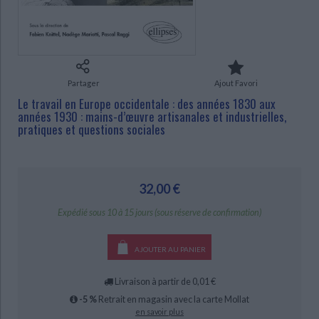
Ecologie - Environnement
Danse
Religions - Spiritualités
Bibliothèque de la Pléiade
Critique et histoire littéraire
Histoire de France
Biographies historiques
Classiques scolaires
Littérature ancienne et médiévale
Histoire - Généralités
Histoire des pays
Littérature de voyage
Audio - Livres lus
Partager
Ajout Favori
Histoire ancienne
Géographie
Littérature en version originale
Humour
Le travail en Europe occidentale : des années 1830 aux
Culture scientifique
années 1930 : mains-d’œuvre artisanales et industrielles,
pratiques et questions sociales
CHARGEMENT...
32,00 €
Expédié sous 10 à 15 jours (sous réserve de confirmation)
AJOUTER AU PANIER
Livraison à partir de 0,01 €
-5 %
Retrait en magasin avec la carte Mollat
en savoir plus