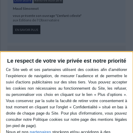
Littérature
Rentrée littéraire
Maud Simonnot
vous présente son ouvrage "L'enfant céleste"
aux Editions de l'Observatoire
EN SAVOIR PLUS
Sélections de livres
Le respect de votre vie privée est notre priorité
Littérature
Roman
#NoëlLibrairieMollat
Noël
Noël 2020 - Les originaux en littérature
Des livres aussi beaux qu'atypiques parmi nos découvertes en
littérature.
Nous et nos
partenaires
stockons et/ou accédons à des