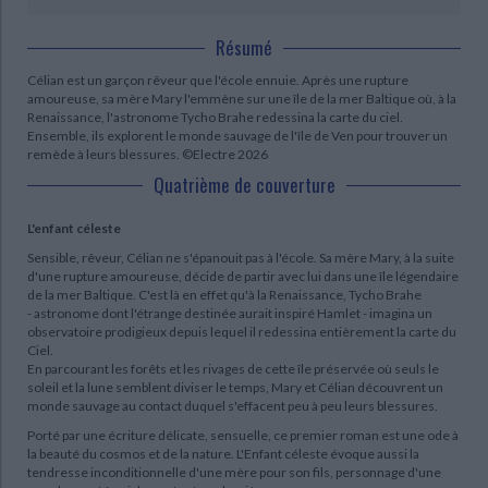
CHARGEMENT...
Résumé
Célian est un garçon rêveur que l'école ennuie. Après une rupture
amoureuse, sa mère Mary l'emmène sur une île de la mer Baltique où, à la
Renaissance, l'astronome Tycho Brahe redessina la carte du ciel.
Ensemble, ils explorent le monde sauvage de l'île de Ven pour trouver un
remède à leurs blessures. ©Electre 2026
Quatrième de couverture
L'enfant céleste
Sensible, rêveur, Célian ne s'épanouit pas à l'école. Sa mère Mary, à la suite
d'une rupture amoureuse, décide de partir avec lui dans une île légendaire
de la mer Baltique. C'est là en effet qu'à la Renaissance, Tycho Brahe
- astronome dont l'étrange destinée aurait inspiré Hamlet - imagina un
observatoire prodigieux depuis lequel il redessina entièrement la carte du
Ciel.
En parcourant les forêts et les rivages de cette île préservée où seuls le
soleil et la lune semblent diviser le temps, Mary et Célian découvrent un
monde sauvage au contact duquel s'effacent peu à peu leurs blessures.
Porté par une écriture délicate, sensuelle, ce premier roman est une ode à
la beauté du cosmos et de la nature. L'Enfant céleste évoque aussi la
tendresse inconditionnelle d'une mère pour son fils, personnage d'une