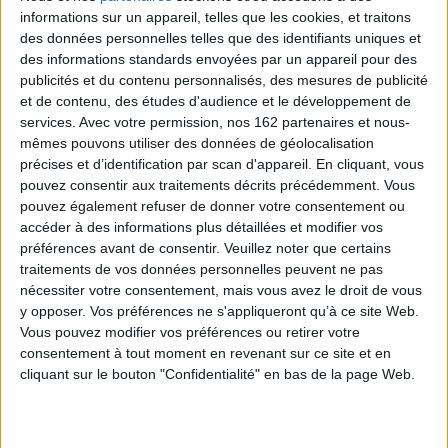
informations sur un appareil, telles que les cookies, et traitons
des données personnelles telles que des identifiants uniques et
des informations standards envoyées par un appareil pour des
publicités et du contenu personnalisés, des mesures de publicité
umes
La mer sans étoiles
Ce que je ne veux pas
L
et de contenu, des études d'audience et le développement de
ace
savoir : une réponse au
Auteur :
Erin Morgenstern
Aut
services.
Avec votre permission, nos 162 partenaires et nous-
Pourquoi j'écris de
Éditeur :
Sonatine
s
mêmes pouvons utiliser des données de géolocalisation
Édit
George Orwell (1946)
éditions
précises et d’identification par scan d'appareil. En cliquant, vous
Auteur :
Deborah Levy
23,00 €
pouvez consentir aux traitements décrits précédemment. Vous
Éditeur :
Ed. du sous-sol
pouvez également refuser de donner votre consentement ou
16,50 €
accéder à des informations plus détaillées et modifier vos
préférences avant de consentir.
Veuillez noter que certains
traitements de vos données personnelles peuvent ne pas
nécessiter votre consentement, mais vous avez le droit de vous
y opposer. Vos préférences ne s'appliqueront qu’à ce site Web.
Vous pouvez modifier vos préférences ou retirer votre
consentement à tout moment en revenant sur ce site et en
Sélections de livres
cliquant sur le bouton "Confidentialité" en bas de la page Web.
Littérature
Roman
coup de coeur
Nos coups de cœur