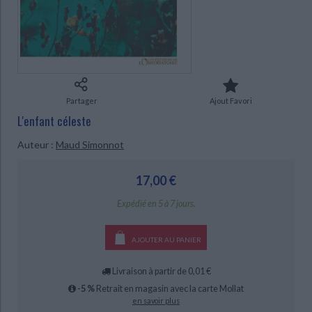
Ecologie - Environnement
Danse
Religions - Spiritualités
Bibliothèque de la Pléiade
Critique et histoire littéraire
Histoire de France
Biographies historiques
Classiques scolaires
Littérature ancienne et médiévale
Histoire - Généralités
Histoire des pays
Littérature de voyage
Audio - Livres lus
Histoire ancienne
Géographie
Littérature en version originale
Humour
Partager
Ajout Favori
Culture scientifique
L'enfant céleste
Auteur :
Maud Simonnot
17,00 €
Expédié en 5 à 7 jours.
AJOUTER AU PANIER
Livraison à partir de 0,01 €
-5 %
Retrait en magasin avec la carte Mollat
en savoir plus