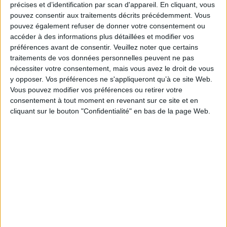
précises et d’identification par scan d'appareil. En cliquant, vous
À la lueur de témoignages de plusieurs professionnels de santé, ce
pouvez consentir aux traitements décrits précédemment. Vous
document inédit conduit le lecteur au coeur de l'Aide Médicale d'Etat. Il
pouvez également refuser de donner votre consentement ou
explique les enjeux et propose des solutions innovantes de maîtrise des
accéder à des informations plus détaillées et modifier vos
coûts, sans exclure les patients nécessiteux de la solidarité nationale.
préférences avant de consentir.
Veuillez noter que certains
Aucune étude, aucun amoncellement de chiffres ou de statistiques, ne
traitements de vos données personnelles peuvent ne pas
pourra remplacer une telle expérience du terrain et l'expertise qui en
nécessiter votre consentement, mais vous avez le droit de vous
découle.
y opposer. Vos préférences ne s'appliqueront qu’à ce site Web.
Fiche Technique
Vous pouvez modifier vos préférences ou retirer votre
Paru le :
12/06/2020
consentement à tout moment en revenant sur ce site et en
cliquant sur le bouton "Confidentialité" en bas de la page Web.
Thématique :
Travail social - Généralités
Auteur(s) :
Auteur :
Véronique Prudhomme
Éditeur(s) :
Viasocial
Collection(s) :
Non précisé.
Série(s) :
Non précisé.
ISBN :
978-2-9565890-3-7
EAN13 :
9782956589037
Reliure :
Broché