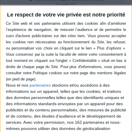
en savoir plus
Le respect de votre vie privée est notre priorité
Résumé
L'auteure a travaillé plus de dix ans au sein de la direction financière d'un
hôpital public. Elle pointe les dysfonctionnements de l'AME, un système
conçu à l'origine pour soigner les personnes en situation irrégulière. Elle
appelle à plus de contrôle vis-à-vis des abus afin que cette aide de l'Etat
puisse être maintenue pour ceux qui y sont éligibles. ©Electre 2026
Quatrième de couverture
L'Aide Médicale d'Etat (AME) permet à des étrangers en situation
irrégulière sur le territoire français d'être soignés gratuitement sans
restriction. Le coût de ce dispositif a quasiment doublé ces dix dernières
Nous et nos
partenaires
stockons et/ou accédons à des
années. Il se trouve désormais au coeur d'un débat citoyen et politique qui
doit conduire le législateur à arbitrer sur son maintien ou sa limitation.
informations sur un appareil, telles que les cookies, et traitons
des données personnelles telles que des identifiants uniques et
Après avoir exercé plus de dix ans en tant que responsable de la facturation
des informations standards envoyées par un appareil pour des
d'un hôpital public, Véronique Prudhomme, décrit comment, à partir de cas
concrets, la générosité française et le système public de soins sont
publicités et du contenu personnalisés, des mesures de publicité
dévoyés au quotidien.
et de contenu, des études d'audience et le développement de
Elle démontre que réduire le champ d'intervention de l'A.M.E à un panier
services.
Avec votre permission, nos 162 partenaires et nous-
de soins définis ne résoudra pas la problématique sur le fond et ne fera
mêmes pouvons utiliser des données de géolocalisation
qu'aggraver la situation financière des hôpitaux.