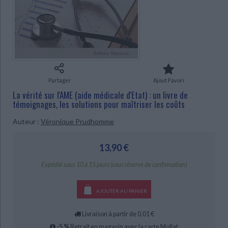
Ecologie - Environnement
Danse
Religions - Spiritualités
Bibliothèque de la Pléiade
Critique et histoire littéraire
Histoire de France
Biographies historiques
CHARGEMENT...
Classiques scolaires
Littérature ancienne et médiévale
Histoire - Généralités
Histoire des pays
Littérature de voyage
Audio - Livres lus
Histoire ancienne
Géographie
Littérature en version originale
Humour
Culture scientifique
Partager
Ajout Favori
La vérité sur l'AME (aide médicale d'Etat) : un livre de
témoignages, les solutions pour maîtriser les coûts
Auteur :
Véronique Prudhomme
13,90 €
Expédié sous 10 à 15 jours (sous réserve de confirmation)
AJOUTER AU PANIER
Livraison à partir de 0,01 €
-5 %
Retrait en magasin avec la carte Mollat