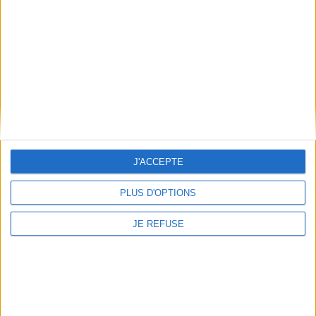
Épaisseur: 2.0 cm
Poids: 300 g
Découvrez nos Newsletters Mollat !
JE M'INSCRIS
Informations pratiques
J'ACCEPTE
Conditions d'utilisation du site
PLUS D'OPTIONS
Qui sommes-nous
Mentions Légales
JE REFUSE
Frais de port & Livraison
Conditions Générales de Vente
À votre service
Offres d'emploi
Offres Partenaires