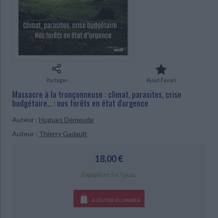
Ecologie - Environnement
Danse
Religions - Spiritualités
Bibliothèque de la Pléiade
Critique et histoire littéraire
Histoire de France
Biographies historiques
Classiques scolaires
Littérature ancienne et médiévale
Histoire - Généralités
Histoire des pays
Littérature de voyage
Audio - Livres lus
Histoire ancienne
Géographie
Littérature en version originale
Humour
CHARGEMENT...
Culture scientifique
Partager
Ajout Favori
Massacre à la tronçonneuse : climat, parasites, crise
budgétaire... : nos forêts en état d'urgence
Auteur :
Hugues Demeude
Auteur :
Thierry Gadault
18,00 €
Expédié en 5 à 7 jours.
AJOUTER AU PANIER