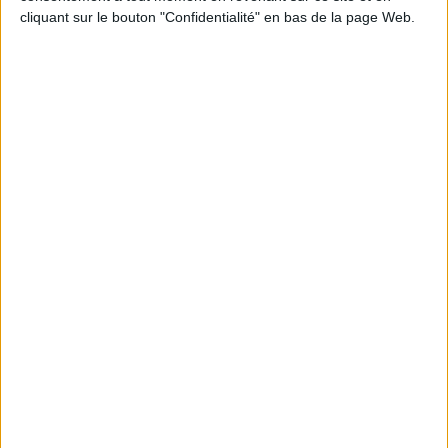
cliquant sur le bouton "Confidentialité" en bas de la page Web.
Sciences humaines - Histoire
Questions de société
Forêt
« Quand la forêt brûle »
En même temps qu'ils sont un révélateur du réchauffement
climatique, les dramatiques feux de forêts qui touchent actuellement
la région girondine mettent la lumière sur une question épineuse et
complexe : la préservation et l'entretien des forêts et plus
globalement de la nature. Dans cette optique, nous vous proposons un
dossier afin de mieux appréhender cet environnement et ses
problématiques tristement d'actualité.
EN SAVOIR PLUS
Histoire des forêts
Afficher détail
Enjeux, problématiques et avenir de la
Afficher
forêt
détail