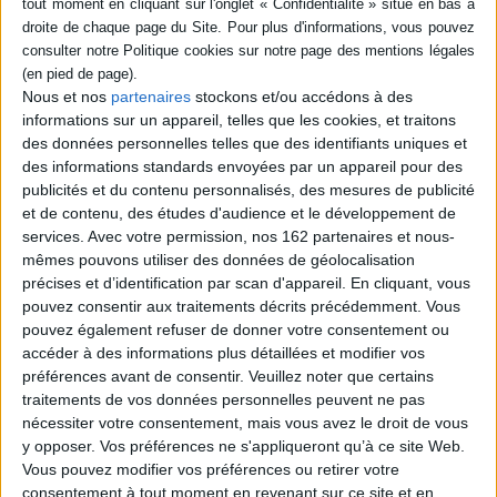
abandonné la forêt française aux seuls intérêts privés. En témoignent la
faillite de l'Office national des forêts et son démantèlement organisé pour
des raisons budgétaires.
Au fil d'une enquête inédite et très documentée, les auteurs dénoncent
les mécanismes à l'oeuvre dans la fragilisation de nos forêts et la
Nous et nos
partenaires
stockons et/ou accédons à des
responsabilité de nos dirigeants, qui ont fait le choix du profit à tout prix,
informations sur un appareil, telles que les cookies, et traitons
plutôt que de la préservation de ce bien commun. Ils montrent aussi
des données personnelles telles que des identifiants uniques et
qu'une autre sylviculture, inspirée des processus naturels, est possible
pour inventer les forêts de demain.
des informations standards envoyées par un appareil pour des
publicités et du contenu personnalisés, des mesures de publicité
et de contenu, des études d'audience et le développement de
Contenus Mollat en relation
services.
Avec votre permission, nos 162 partenaires et nous-
mêmes pouvons utiliser des données de géolocalisation
précises et d’identification par scan d'appareil. En cliquant, vous
Dossiers
pouvez consentir aux traitements décrits précédemment. Vous
pouvez également refuser de donner votre consentement ou
accéder à des informations plus détaillées et modifier vos
préférences avant de consentir.
Veuillez noter que certains
traitements de vos données personnelles peuvent ne pas
nécessiter votre consentement, mais vous avez le droit de vous
y opposer. Vos préférences ne s'appliqueront qu’à ce site Web.
Vous pouvez modifier vos préférences ou retirer votre
consentement à tout moment en revenant sur ce site et en