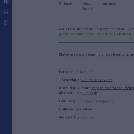
Pinterest
Techniques de construction
Partager
Ajout
Imprimer
SCIENCE FICTION ET FANTASY
Vie familiale
Disciplines paramédicales
Matériaux de l’architecture
Favori
Littérature SF et Fantasy
Threads
Ouvrages Généraux
Urbanisme
SOCIOLOGIE
Sociologie générale
Whatsapp
Travail social
Karl et Léa attendent leur premier enfant. L’hiv
provisions, tandis que Léa restera à la maison. I
Santé et société
ETHNOLOGIE
Anthropologie
L'hiver est encore long mais il faut bien du tem
Ethnologie par pays
Paru le :
22/10/2020
Thématique :
Albums de 3 à 6 ans
Auteur(s) :
Auteur :
Stéphanie Demasse-Pottie
(illustrateur) :
Eunjin Oh
Éditeur(s) :
Editions des éléphants
Collection(s) :
Album
Série(s) :
Non précisé.