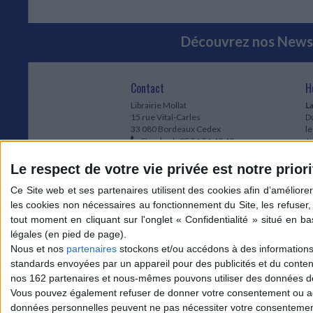
Découvrez nos Newsl
Contact
H
Librairie Mollat
La
15 rue Vital-Carles
Du
33 080 Bordeaux Cedex
l
Standard :
05 56 56 40 40
Jo
Service client mollat.com :
05 56 56 40
1e
83
* 
Le respect de votre vie privée est notre priori
Contactez-nous
à
Le
du
l
Jo
1
Nous et nos
partenaires
stockons et/ou accédons à des informations s
et
standards envoyées par un appareil pour des publicités et du conte
* 
nos 162 partenaires et nous-mêmes pouvons utiliser des données de g
1
Vous pouvez également refuser de donner votre consentement ou accé
Vo
données personnelles peuvent ne pas nécessiter votre consentement,