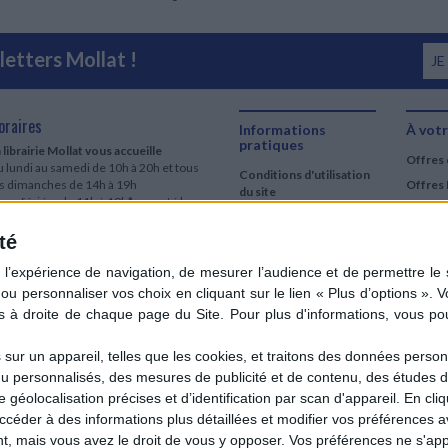
etters Mollat !
JE
oraires
Informations
À votr
pratiques
 librairie Mollat vous accueille
Offres 
 lundi au samedi de 10h à 20h et tous
Conditions d'utilisation
es dimanches de 14h à 19h
Offres 
du site
urs fériés : de 11h à 19h* excepté le
Qui sommes-nous
r mai, le 25 décembre et le 1er janvier
Si le jour férié est un dimanche, de 14h
té
Mentions Légales
 19h
Frais de port & Livraison
 clic et collecte est ouvert
Conditions Générales
 lundi au samedi de 9h30 à 20h et tous
de Vente
es dimanches de 14h à 19h
ur fériés : tous les jours fériés de 11h à
9h* excepté le 1er mai, le 25 décembre
ur un appareil, telles que les cookies, et traitons des données personn
 le 1er janvier
nu personnalisés, des mesures de publicité et de contenu, des études 
Si le jour férié est un dimanche de 14h à
éolocalisation précises et d’identification par scan d'appareil. En cl
9h
der à des informations plus détaillées et modifier vos préférences av
ir le détail des horaires & accès
 mais vous avez le droit de vous y opposer. Vos préférences ne s'app