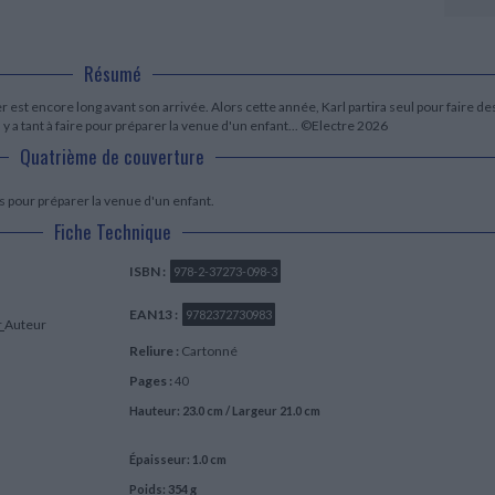
LITTÉRATURE DE VOYAGE
Dictionnaires Français
Histoire moderne
Relations et politiques
internationales
Dictionnaires Bilingues
Récits des voyageurs et des
Histoire contemporaine
explorateurs
Sécurité nationale - Défense
Langues universitaires -
BIOGRAPHIES HISTORIQUES
Résumé
Dictionnaires et méthodes
ECOLOGIE - ENVIRONNEMENT
Biographies historiques
Méthodes Langues Grand public
er est encore long avant son arrivée. Alors cette année, Karl partira seul pour faire de
Ecologie
Français langues étrangères
l y a tant à faire pour préparer la venue d'un enfant... ©Electre 2026
HISTOIRE - GÉNÉRALITÉS
Quatrième de couverture
Historiographie
Etudes historiques
Généalogie - Héraldique
ps pour préparer la venue d'un enfant.
Franc-maçonnerie
Fiche Technique
ISBN :
978-2-37273-098-3
EAN13 :
9782372730983
r
Auteur
Reliure :
Cartonné
Pages :
40
Hauteur: 23.0 cm / Largeur 21.0 cm
Épaisseur: 1.0 cm
Poids: 354 g