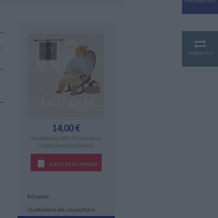
Mes Alertes
Antiquité
Mythologies
GÉOGRAPHIE
Géographie - Démographie -
s
Territoire
Mollat Pro
CULTURE SCIENTIFIQUE
Essais scientifique
Astronomie
14,00 €
Expédié sous 10 à 15 jours (sous
réserve de confirmation)
AJOUTER AU PANIER
Résumé
Quatrième de couverture