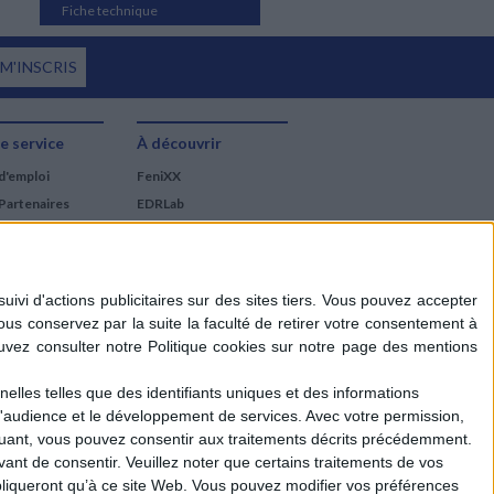
Fiche technique
 M'INSCRIS
e service
À découvrir
d'emploi
FeniXX
Partenaires
EDRLab
RetroNews
BnF : portail des métiers
du livre
Cercle de la librairie
Les chèques cadeaux
Mollat
elles telles que des identifiants uniques et des informations
d'audience et le développement de services.
Avec votre permission,
iquant, vous pouvez consentir aux traitements décrits précédemment.
ant de consentir.
Veuillez noter que certains traitements de vos
liqueront qu’à ce site Web. Vous pouvez modifier vos préférences