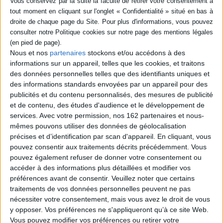
nac
Auteur :
Jean-Christophe
Éditeur :
Gallimard
ière
Rufin
35,00 €
Éditeur :
Gallimard
9,50 €
Nous et nos
partenaires
stockons et/ou accédons à des
informations sur un appareil, telles que les cookies, et traitons
des données personnelles telles que des identifiants uniques et
des informations standards envoyées par un appareil pour des
publicités et du contenu personnalisés, des mesures de publicité
et de contenu, des études d'audience et le développement de
Sélections de livres
services.
Avec votre permission, nos 162 partenaires et nous-
mêmes pouvons utiliser des données de géolocalisation
Romans policiers
Policier
Polar
Thriller
précises et d’identification par scan d'appareil. En cliquant, vous
Noël - Les indispensables du rayon polar
pouvez consentir aux traitements décrits précédemment. Vous
pouvez également refuser de donner votre consentement ou
Les grands noms du polar se donnent rendez-vous sous le sapin,
succès et frissons garantis...
accéder à des informations plus détaillées et modifier vos
préférences avant de consentir.
Veuillez noter que certains
traitements de vos données personnelles peuvent ne pas
nécessiter votre consentement, mais vous avez le droit de vous
y opposer. Vos préférences ne s'appliqueront qu’à ce site Web.
Vous pouvez modifier vos préférences ou retirer votre