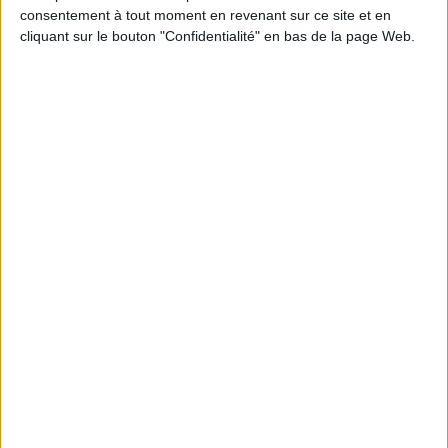
consentement à tout moment en revenant sur ce site et en
cliquant sur le bouton "Confidentialité" en bas de la page Web.
R
Au soleil redouté
La proie
attam
Aut
Auteur :
Michel Bussi
Auteur :
Deon Meyer
hel
Éditeur :
Presses de la Cité
Éditeur :
Gallimard
22,90 €
18,00 €
Dossiers