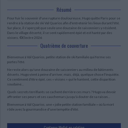
Résumé
Pour fuir le souvenir d'une rupture douloureuse, Hugo quitte Paris pour se
rendre à la station de ski Val Quarios afin d'entretenir les lieux durant l'été.
Sur place, il s'aperçoit que seule une douzaine de saisonniers y résident.
Dans le village déserté, il se sent rapidement épié et est hanté par des
visions. ©Electre 2026
Quatrième de couverture
Bienvenue à Val Quarios, petite station de ski familiale qui ferme ses
portes l'été.
Ne reste alors qu'une douzaine de saisonniers au milieu de bâtiments
déserts. Hugo vient à peine d'arriver, mais, déjà, quelque chose l'inquiète.
Ce sentiment d'être épié, ces « visions » qui le hantent, cette disparition
soudaine...
Quels secrets terrifiants se cachent derrière ces murs ? Hugo va devoir
affronter ses peurs et ses cauchemars jusqu'à douter de sa raison...
Bienvenue à Val Quarios, une « jolie petite station familiale » où la mort
rôde avec la gourmandise d'une tempête d'été.
Contenus Mollat en relation