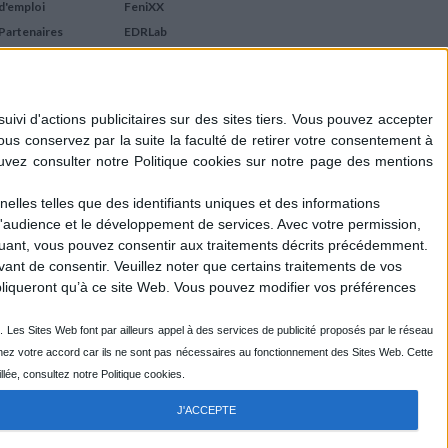
d'emploi
FeniXX
Partenaires
EDRLab
RetroNews
BnF : portail des métiers
du livre
Cercle de la librairie
Les chèques cadeaux
Mollat
elles telles que des identifiants uniques et des informations
d'audience et le développement de services.
Avec votre permission,
iquant, vous pouvez consentir aux traitements décrits précédemment.
ant de consentir.
Veuillez noter que certains traitements de vos
liqueront qu’à ce site Web. Vous pouvez modifier vos préférences
J'ACCEPTE
R
ENOVALP
- DESIGN DU LOGOTYPE : EMMANUEL GUIHO