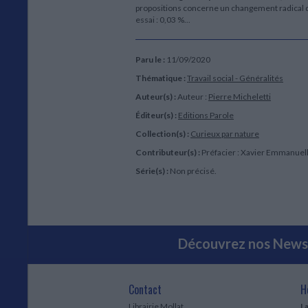
propositions concerne un changement radical da
essai : 0,03 %...
Paru le :
11/09/2020
Thématique :
Travail social - Généralités
Auteur(s) :
Auteur :
Pierre Micheletti
Éditeur(s) :
Editions Parole
Collection(s) :
Curieux par nature
Contributeur(s) :
Préfacier : Xavier Emmanuell
Série(s) :
Non précisé.
Découvrez nos Newsl
Contact
H
Librairie Mollat
La