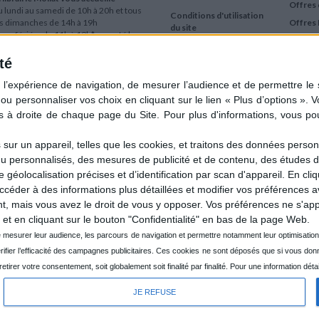
Offres 
 lundi au samedi de 10h à 20h et tous
Conditions d'utilisation
es dimanches de 14h à 19h
Offres 
du site
urs fériés : de 11h à 19h* excepté le
Qui sommes-nous
r mai, le 25 décembre et le 1er janvier
Si le jour férié est un dimanche, de 14h
té
Mentions Légales
 19h
Frais de port & Livraison
 clic et collecte est ouvert
Conditions Générales
 lundi au samedi de 9h30 à 20h et tous
de Vente
es dimanches de 14h à 19h
ur fériés : tous les jours fériés de 11h à
9h* excepté le 1er mai, le 25 décembre
ur un appareil, telles que les cookies, et traitons des données personn
 le 1er janvier
nu personnalisés, des mesures de publicité et de contenu, des études 
Si le jour férié est un dimanche de 14h à
éolocalisation précises et d’identification par scan d'appareil. En cl
9h
der à des informations plus détaillées et modifier vos préférences av
ir le détail des horaires & accès
 mais vous avez le droit de vous y opposer. Vos préférences ne s'app
et en cliquant sur le bouton "Confidentialité" en bas de la page Web.
JE REFUSE
CRÉÉ PA