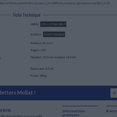
ns le financement des secours. Un chiffre la résume, qui donne son titre à cet
Fiche Technique
ISBN :
978-2-37586-080-9
EAN13 :
9782375860809
Reliure :
Broché
Pages :
282
Hauteur: 21.0 cm / Largeur 16.0 cm
i
Épaisseur: 2.2 cm
Poids: 280 g
etters Mollat !
JE
oraires
Informations
À votr
pratiques
 librairie Mollat vous accueille