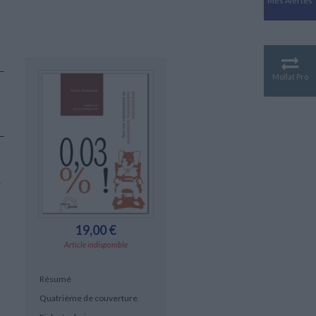
Mes Alertes
Antiquité
Mythologies
GÉOGRAPHIE
Géographie - Démographie -
Territoire
Mollat Pro
CULTURE SCIENTIFIQUE
Essais scientifique
Astronomie
e
19,00 €
Article indisponible
Résumé
Quatrième de couverture