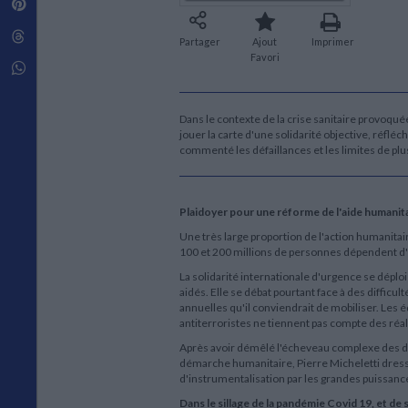
Pinterest
Techniques de construction
SCIENCE FICTION ET FANTASY
Vie familiale
Disciplines paramédicales
Matériaux de l’architecture
Littérature SF et Fantasy
Threads
Ouvrages Généraux
Partager
Ajout
Imprimer
Urbanisme
SOCIOLOGIE
Favori
Sociologie générale
Whatsapp
Travail social
Santé et société
Dans le contexte de la crise sanitaire provoqu
ETHNOLOGIE
jouer la carte d'une solidarité objective, réfl
commenté les défaillances et les limites de p
Anthropologie
Ethnologie par pays
Plaidoyer pour une réforme de l'aide humanita
Une très large proportion de l'action humanitai
100 et 200 millions de personnes dépendent d'u
La solidarité internationale d'urgence se dépl
aidés. Elle se débat pourtant face à des difficult
annuelles qu'il conviendrait de mobiliser. Les éq
antiterroristes ne tiennent pas compte des réal
Après avoir démêlé l'écheveau complexe des di
démarche humanitaire, Pierre Micheletti dresse 
d'instrumentalisation par les grandes puissanc
Dans le sillage de la pandémie Covid 19, et de