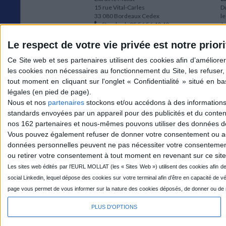
15 rue Vital-Carles
Du
33 080 Bordeaux Cedex
l
Standard :
05 56 56 40 40
Jo
Service client mollat.com :
05 56 56 40
1e
83
* 
Le respect de votre vie privée est notre priori
Contactez-nous
à
Le
du
l
Jo
1
Nous et nos
partenaires
stockons et/ou accédons à des informations s
et
standards envoyées par un appareil pour des publicités et du conte
* 
nos 162 partenaires et nous-mêmes pouvons utiliser des données de g
1
Vous pouvez également refuser de donner votre consentement ou accé
Vo
données personnelles peuvent ne pas nécessiter votre consentement,
ou retirer votre consentement à tout moment en revenant sur ce site 
Mollat sur les réseaux
PLUS D'OPTIONS
© 2026 MOLLAT