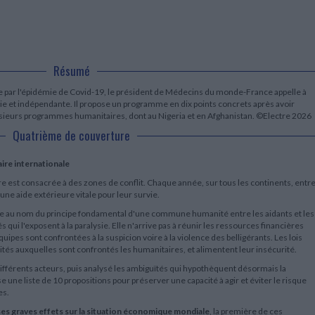
LITTÉRATURE DE VOYAGE
Dictionnaires Français
Histoire moderne
Relations et politiques
internationales
Dictionnaires Bilingues
Récits des voyageurs et des
Histoire contemporaine
explorateurs
Sécurité nationale - Défense
Langues universitaires -
BIOGRAPHIES HISTORIQUES
Dictionnaires et méthodes
ECOLOGIE - ENVIRONNEMENT
Biographies historiques
Méthodes Langues Grand public
Résumé
Ecologie
Français langues étrangères
HISTOIRE - GÉNÉRALITÉS
ée par l'épidémie de Covid-19, le président de Médecins du monde-France appelle à
Historiographie
échie et indépendante. Il propose un programme en dix points concrets après avoir
Etudes historiques
lusieurs programmes humanitaires, dont au Nigeria et en Afghanistan. ©Electre 2026
Généalogie - Héraldique
Quatrième de couverture
Franc-maçonnerie
ire internationale
re est consacrée à des zones de conflit. Chaque année, sur tous les continents, entr
ne aide extérieure vitale pour leur survie.
oie au nom du principe fondamental d'une commune humanité entre les aidants et les
és qui l'exposent à la paralysie. Elle n'arrive pas à réunir les ressources financières
uipes sont confrontées à la suspicion voire à la violence des belligérants. Les lois
ités auxquelles sont confrontés les humanitaires, et alimentent leur insécurité.
fférents acteurs, puis analysé les ambiguïtés qui hypothèquent désormais la
une liste de 10 propositions pour préserver une capacité à agir et éviter le risque
es.
 ses graves effets sur la situation économique mondiale
, la première de ces