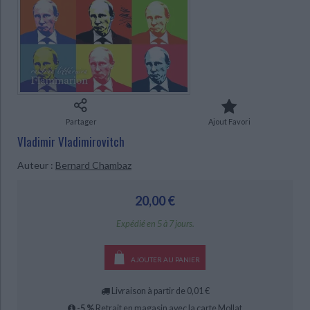
Ecologie - Environnement
Danse
Religions - Spiritualités
Bibliothèque de la Pléiade
Critique et histoire littéraire
Histoire de France
Biographies historiques
Classiques scolaires
Littérature ancienne et médiévale
Histoire - Généralités
Histoire des pays
Littérature de voyage
Audio - Livres lus
Histoire ancienne
Géographie
CHARGEMENT...
Littérature en version originale
Humour
Culture scientifique
Partager
Ajout Favori
Vladimir Vladimirovitch
Auteur :
Bernard Chambaz
20,00 €
Expédié en 5 à 7 jours.
AJOUTER AU PANIER
Livraison à partir de 0,01 €
-5 %
Retrait en magasin avec la carte Mollat