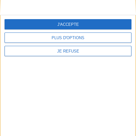
Conditions d'utilisation du site
Qui sommes-nous
Mentions Légales
J'ACCEPTE
Frais de port & Livraison
Conditions Générales de Vente
PLUS D'OPTIONS
À votre service
JE REFUSE
Offres d'emploi
Offres Partenaires
À découvrir
FeniXX
EDRLab
RetroNews
BnF : portail des métiers du livre
Cercle de la librairie
Les chèques cadeaux Mollat