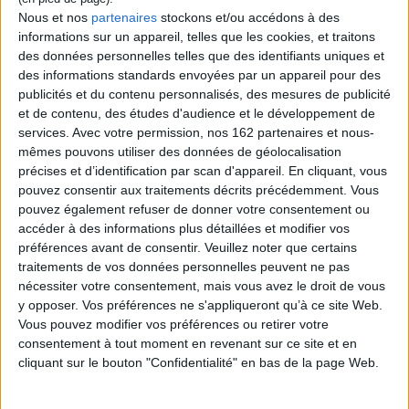
La vie de Vladimir Vladimirovitch Poutine a basculé quand son homonyme
Nous et nos
partenaires
stockons et/ou accédons à des
est arrivé au pouvoir.
informations sur un appareil, telles que les cookies, et traitons
Le soir de l'élimination de l'équipe de hockey aux Jeux olympiques de
des données personnelles telles que des identifiants uniques et
Sotchi, il est frappé par la tristesse dans les yeux du président - une
des informations standards envoyées par un appareil pour des
tristesse d'enfant, des yeux de phoque. Tout au long de l'année 2014,
publicités et du contenu personnalisés, des mesures de publicité
obsédé par la question « que croire, qui croire ? », il raconte dans des
cahiers la vie de Volodka : l'enfance, le KGB, l'irrésistible ascension. À
et de contenu, des études d'audience et le développement de
travers cette plongée au coeur de l'énigme Poutine, ce sont aussi les
services.
Avec votre permission, nos 162 partenaires et nous-
spectres de l'histoire soviétique qui défilent.
mêmes pouvons utiliser des données de géolocalisation
Partagé entre l'amour perdu de Tatiana et la vie possible au côté de Galina,
précises et d’identification par scan d'appareil. En cliquant, vous
Vladimir Vladimirovitch n'en a pas fini avec les ambiguïtés de l'homme
pouvez consentir aux traitements décrits précédemment. Vous
russe face à son destin, et son président.
pouvez également refuser de donner votre consentement ou
accéder à des informations plus détaillées et modifier vos
préférences avant de consentir.
Veuillez noter que certains
Contenus Mollat en relation
traitements de vos données personnelles peuvent ne pas
nécessiter votre consentement, mais vous avez le droit de vous
y opposer. Vos préférences ne s'appliqueront qu’à ce site Web.
Vidéos
Vous pouvez modifier vos préférences ou retirer votre
consentement à tout moment en revenant sur ce site et en
cliquant sur le bouton "Confidentialité" en bas de la page Web.