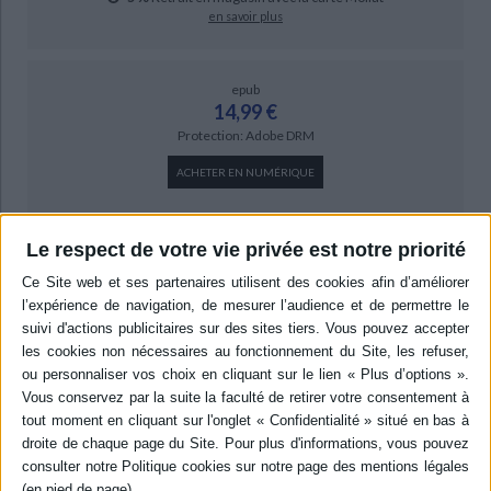
en savoir plus
epub
14,99 €
Protection: Adobe DRM
ACHETER EN NUMÉRIQUE
Résumé
Le respect de votre vie privée est notre priorité
Pendant une année, Vladimir Vladimirovitch Poutine, homonyme du
président russe, consigne la vie de son double dans trois cahiers. Le cahier
rouge raconte son enfance puis son entrée au KGB. Le gris retrace ses
cinq années comme agent secret en Allemagne puis sa lente
métamorphose en homme de l'ombre dans les années 1990. Le noir décrit
sa vie depuis son accession à la présidence. ©Electre 2026
Quatrième de couverture
Vladimir
Vladimirovitch