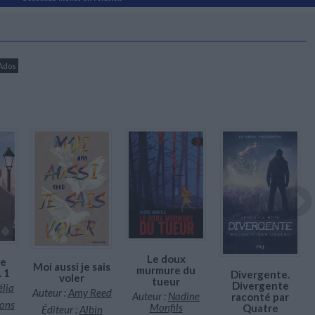
Ados
Le doux
le
Moi aussi je sais
murmure du
. 1
Divergente.
voler
tueur
Divergente
élia
Auteur :
Amy Reed
Auteur :
Nadine
raconté par
ions
Monfils
Quatre
Éditeur :
Albin