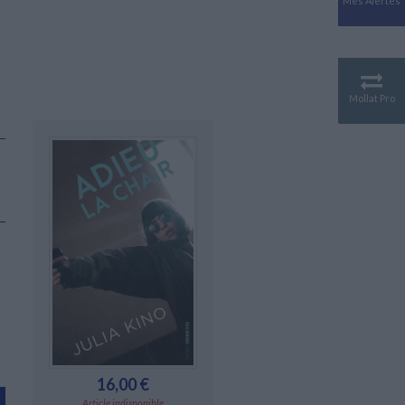
Mes Alertes
Antiquité
Mythologies
GÉOGRAPHIE
Géographie - Démographie -
Territoire
Mollat Pro
CULTURE SCIENTIFIQUE
Essais scientifique
Astronomie
16,00 €
Article indisponible