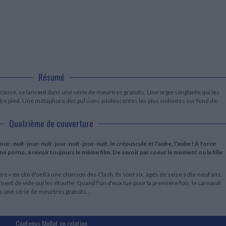
LITTÉRATURE DE VOYAGE
Dictionnaires Français
Histoire moderne
Relations et politiques
internationales
Dictionnaires Bilingues
Récits des voyageurs et des
Histoire contemporaine
explorateurs
Sécurité nationale - Défense
Langues universitaires -
BIOGRAPHIES HISTORIQUES
Dictionnaires et méthodes
ECOLOGIE - ENVIRONNEMENT
Biographies historiques
Méthodes Langues Grand public
Ecologie
Français langues étrangères
HISTOIRE - GÉNÉRALITÉS
Historiographie
Résumé
Etudes historiques
Généalogie - Héraldique
cause, se lancent dans une série de meurtres gratuits. Une orgie sanglante qui les
re pied. Une métaphore des pulsions adolescentes les plus violentes sur fond de
Franc-maçonnerie
Quatrième de couverture
ur- nuit-jour-nuit-jour-nuit-jour-nuit, le crépuscule et l'aube, l'aube ! À force
né porno, à revoir toujours le même film. De savoir par coeur le moment où la fille
e » en clin d'oeil à une chanson des Clash. Ils sont six, âgés de seize à dix-neuf ans,
ent de vide qui les étouffe. Quand l'un d'eux tue pour la première fois, le carnaval
 une série de meurtres gratuits...
Contenus Mollat en relation