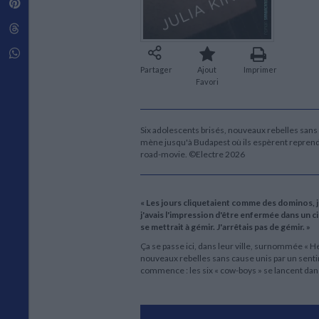
Pinterest
Techniques de construction
SCIENCE FICTION ET FANTASY
Vie familiale
Disciplines paramédicales
Matériaux de l’architecture
Littérature SF et Fantasy
Threads
Ouvrages Généraux
Urbanisme
SOCIOLOGIE
Sociologie générale
Whatsapp
Travail social
Partager
Ajout
Imprimer
Santé et société
Favori
ETHNOLOGIE
Anthropologie
Six adolescents brisés, nouveaux rebelles sans 
Ethnologie par pays
mène jusqu'à Budapest où ils espèrent reprend
road-movie. ©Electre 2026
« Les jours cliquetaient comme des dominos, jo
j'avais l'impression d'être enfermée dans un ci
se mettrait à gémir. J'arrêtais pas de gémir. »
Ça se passe ici, dans leur ville, surnommée « Her
nouveaux rebelles sans cause unis par un sentim
commence : les six « cow-boys » se lancent dans