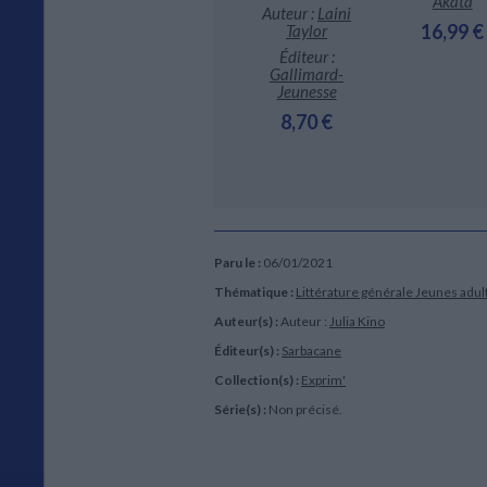
Akata
Auteur :
Laini
de poche jeunesse
 :
Ecole des
16,99 €
Taylor
loisirs
5,90 €
Éditeur :
4,00 €
Gallimard-
Jeunesse
8,70 €
Paru le :
06/01/2021
Thématique :
Littérature générale Jeunes adul
Auteur(s) :
Auteur :
Julia Kino
Éditeur(s) :
Sarbacane
Collection(s) :
Exprim'
Série(s) :
Non précisé.