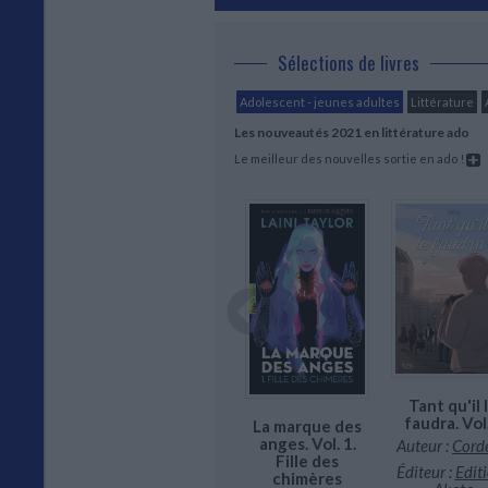
Sélections de livres
Adolescent - jeunes adultes
Littérature
Les nouveautés 2021 en littérature ado
Le meilleur des nouvelles sortie en ado !
La ferme des
Tant qu'il 
lage. Vol.
animaux
faudra. Vol
 Amour
La marque des
Auteur :
George
hrome
anges. Vol. 1.
Auteur :
Cord
Orwell
Fille des
r :
Sylvain
Éditeur :
Edit
chimères
attieu
Éditeur :
Le Livre