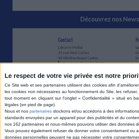
Découvrez nos Newsl
Contact
H
Librairie Mollat
La
15 rue Vital-Carles
Du
33 080 Bordeaux Cedex
l
Standard :
05 56 56 40 40
Jo
Service client mollat.com :
05 56 56 40
1e
83
* 
Le respect de votre vie privée est notre priori
Contactez-nous
à
Le
du
l
Jo
1
Nous et nos
partenaires
stockons et/ou accédons à des informations s
et
standards envoyées par un appareil pour des publicités et du conte
* 
nos 162 partenaires et nous-mêmes pouvons utiliser des données de g
1
Vous pouvez également refuser de donner votre consentement ou accé
Vo
données personnelles peuvent ne pas nécessiter votre consentement,