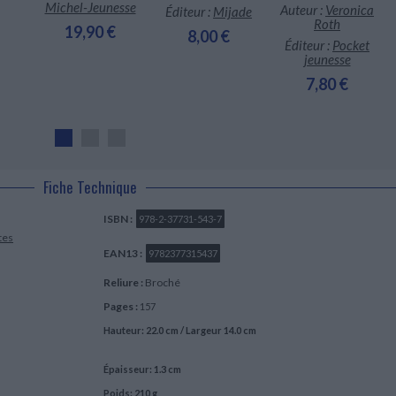
Michel-Jeunesse
Auteur :
Veronica
Éditeur :
Mijade
Roth
19,90 €
8,00 €
Éditeur :
Pocket
jeunesse
7,80 €
Fiche Technique
ISBN :
978-2-37731-543-7
tes
EAN13 :
9782377315437
Reliure :
Broché
Pages :
157
Hauteur: 22.0 cm / Largeur 14.0 cm
Épaisseur: 1.3 cm
Poids: 210 g