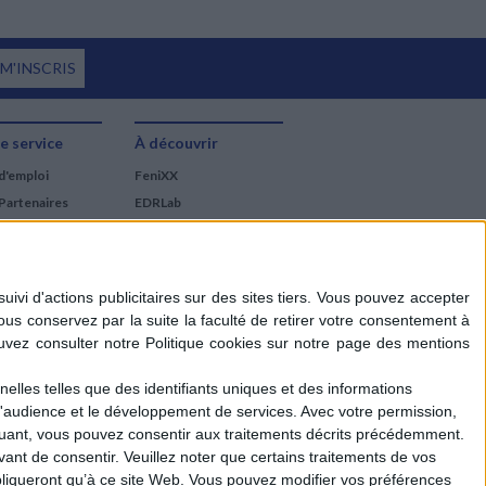
 M'INSCRIS
e service
À découvrir
d'emploi
FeniXX
Partenaires
EDRLab
RetroNews
BnF : portail des métiers
du livre
Cercle de la librairie
Les chèques cadeaux
Mollat
elles telles que des identifiants uniques et des informations
d'audience et le développement de services.
Avec votre permission,
iquant, vous pouvez consentir aux traitements décrits précédemment.
ant de consentir.
Veuillez noter que certains traitements de vos
liqueront qu’à ce site Web. Vous pouvez modifier vos préférences