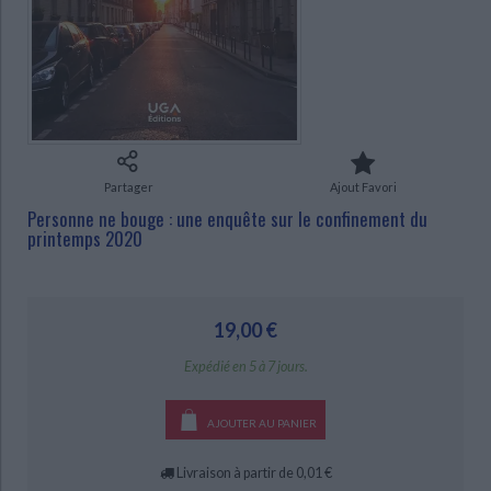
Ecologie - Environnement
Danse
Religions - Spiritualités
Bibliothèque de la Pléiade
Critique et histoire littéraire
Histoire de France
Biographies historiques
CHARGEMENT...
Classiques scolaires
Littérature ancienne et médiévale
Histoire - Généralités
Histoire des pays
Littérature de voyage
Audio - Livres lus
Histoire ancienne
Géographie
Littérature en version originale
Humour
Culture scientifique
Partager
Ajout Favori
Personne ne bouge : une enquête sur le confinement du
printemps 2020
19,00 €
Expédié en 5 à 7 jours.
AJOUTER AU PANIER
Livraison à partir de 0,01 €