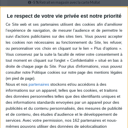
-5 %
Retrait en magasin avec la carte Mollat
en savoir plus
Le respect de votre vie privée est notre priorité
Résumé
Etudes qui traitent des effets du premier confinement de 2020 sur la
population française à partir d'une enquête menée pendant quatre
semaine auprès de 16.000 personnes. Décrivant le ressenti général des
gens face à cet événement ainsi que ses conséquences sociales, l'ouvrage
met notamment en évidence les transformations occasionnées dans le
rapport à l'autorité. ©Electre 2026
Quatrième de couverture
Personne ne bouge
Nous et nos
partenaires
stockons et/ou accédons à des
Une enquête sur le confinement du printemps 2020
informations sur un appareil, telles que les cookies, et traitons
Au printemps 2020, les autorités ont imposé, en France comme dans
des données personnelles telles que des identifiants uniques et
d'autres pays, un confinement de la population pour lutter contre la
pandémie de Covid-19. L'épisode a bouleversé nos habitudes, nos liens à
des informations standards envoyées par un appareil pour des
autrui, nos rapports aux autorités aussi. Il a touché en même temps, le fait
publicités et du contenu personnalisés, des mesures de publicité
est assez rare pour être souligné, tous les milieux et territoires de notre
et de contenu, des études d'audience et le développement de
société. Comment avons- nous expérimenté ces nouvelles règles de vie ?
services.
Avec votre permission, nos 162 partenaires et nous-
Comment avons- nous fait face aux épreuves qu'elles nous ont imposées ?
mêmes pouvons utiliser des données de géolocalisation
Que peut-on dire des conséquences sociales de cet événement hors