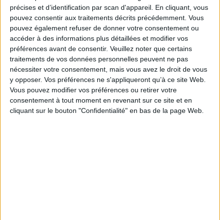
norme ? Ce livre propose des réponses à partir d'une enquête réalisée au
précises et d’identification par scan d'appareil. En cliquant, vous
coeur même de l'événement. Durant quatre semaines, plus de 16 000
pouvez consentir aux traitements décrits précédemment. Vous
personnes ont accepté de répondre à un long questionnaire, et pour près
pouvez également refuser de donner votre consentement ou
de 4000 d'entre elles, de raconter avec leurs mots les manières dont elles
accéder à des informations plus détaillées et modifier vos
ont vécu et ressenti ce temps suspendu. Ce sont leurs cadres de vie et
leurs conditions de travail, leurs réactions et leurs sentiments qui
préférences avant de consentir.
Veuillez noter que certains
constituent la chair de ce livre.
traitements de vos données personnelles peuvent ne pas
Fiche Technique
nécessiter votre consentement, mais vous avez le droit de vous
y opposer. Vos préférences ne s'appliqueront qu’à ce site Web.
Paru le :
11/03/2021
Vous pouvez modifier vos préférences ou retirer votre
Thématique :
Sociologie de la culture
consentement à tout moment en revenant sur ce site et en
cliquant sur le bouton "Confidentialité" en bas de la page Web.
Auteur(s) :
Non précisé.
Éditeur(s) :
UGA éditions
Collection(s) :
Carrefours des idées
Contributeur(s) :
Directeur de publication : Nicolas Mariot - Directeur de
publication : Pierre Mercklé - Directeur de publication : Anton Perdoncin
Série(s) :
Non précisé.
ISBN :
978-2-37747-243-7
EAN13 :
9782377472437