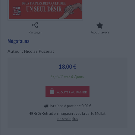
Ecologie - Environnement
Danse
Religions - Spiritualités
Bibliothèque de la Pléiade
Critique et histoire littéraire
Histoire de France
Biographies historiques
Classiques scolaires
Littérature ancienne et médiévale
Histoire - Généralités
Histoire des pays
Littérature de voyage
Audio - Livres lus
Partager
Ajout Favori
Histoire ancienne
Géographie
Mégafauna
Littérature en version originale
Humour
CHARGEMENT...
Culture scientifique
Auteur :
Nicolas Puzenat
18,00 €
Expédié en 5 à 7 jours.
AJOUTER AU PANIER
Livraison à partir de 0,01 €
-5 %
Retrait en magasin avec la carte Mollat
en savoir plus