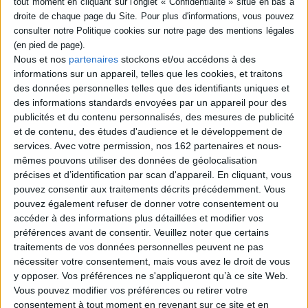
Nous et nos
partenaires
stockons et/ou accédons à des
informations sur un appareil, telles que les cookies, et traitons
des données personnelles telles que des identifiants uniques et
des informations standards envoyées par un appareil pour des
publicités et du contenu personnalisés, des mesures de publicité
et de contenu, des études d'audience et le développement de
services.
Avec votre permission, nos 162 partenaires et nous-
mêmes pouvons utiliser des données de géolocalisation
BD Manga
BD
Angoulême
précises et d’identification par scan d'appareil. En cliquant, vous
pouvez consentir aux traitements décrits précédemment. Vous
Angoulême 2022: les sélections officielles dévoilées !
pouvez également refuser de donner votre consentement ou
Chris Ware, Jun Mayuzuki, Fanny Michaëlis. 3 affiches pour
représenter la 49e édition du festival d'Angoulême, 3 auteurs, 3
accéder à des informations plus détaillées et modifier vos
symboles et horizons aussi divers dans le graphisme que la
préférences avant de consentir.
Veuillez noter que certains
technique ou les thématiques, qui viennent d'ores et déjà mettre en
traitements de vos données personnelles peuvent ne pas
lumière la pluralité du médium qu'est la BD.
nécessiter votre consentement, mais vous avez le droit de vous
EN SAVOIR PLUS
y opposer. Vos préférences ne s'appliqueront qu’à ce site Web.
Vous pouvez modifier vos préférences ou retirer votre
Sélection officielle
Afficher détail
consentement à tout moment en revenant sur ce site et en