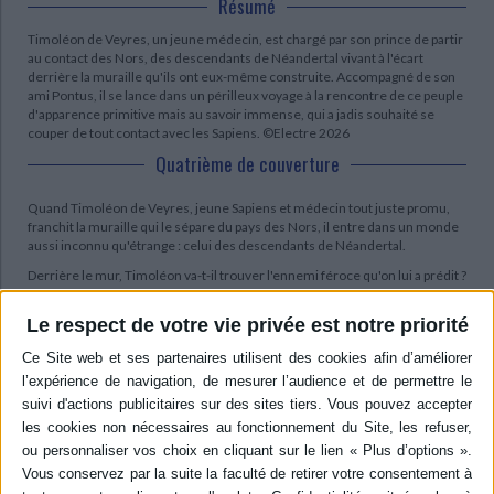
Résumé
Timoléon de Veyres, un jeune médecin, est chargé par son prince de partir
au contact des Nors, des descendants de Néandertal vivant à l'écart
derrière la muraille qu'ils ont eux-même construite. Accompagné de son
ami Pontus, il se lance dans un périlleux voyage à la rencontre de ce peuple
d'apparence primitive mais au savoir immense, qui a jadis souhaité se
couper de tout contact avec les Sapiens. ©Electre 2026
Quatrième de couverture
Quand Timoléon de Veyres, jeune Sapiens et médecin tout juste promu,
franchit la muraille qui le sépare du pays des Nors, il entre dans un monde
aussi inconnu qu'étrange : celui des descendants de Néandertal.
Derrière le mur, Timoléon va-t-il trouver l'ennemi féroce qu'on lui a prédit ?
Le respect de votre vie privée est notre priorité
Contenus Mollat en relation
Dossiers