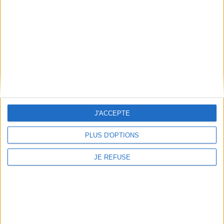
Épaisseur: 1.3 cm
Poids: 902 g
Découvrez nos Newsletters Mollat !
JE M'INSCRIS
Informations pratiques
J'ACCEPTE
Conditions d'utilisation du site
PLUS D'OPTIONS
Qui sommes-nous
Mentions Légales
JE REFUSE
Frais de port & Livraison
Conditions Générales de Vente
À votre service
Offres d'emploi
Offres Partenaires