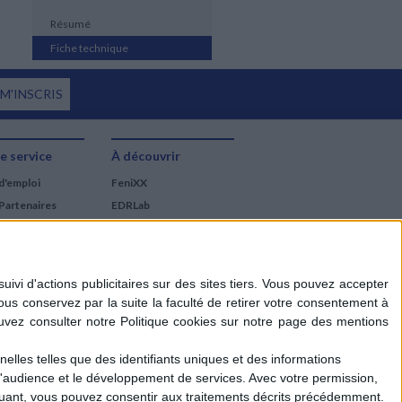
Résumé
Fiche technique
 M'INSCRIS
e service
À découvrir
d'emploi
FeniXX
Partenaires
EDRLab
RetroNews
BnF : portail des métiers
du livre
Cercle de la librairie
Les chèques cadeaux
Mollat
elles telles que des identifiants uniques et des informations
d'audience et le développement de services.
Avec votre permission,
iquant, vous pouvez consentir aux traitements décrits précédemment.