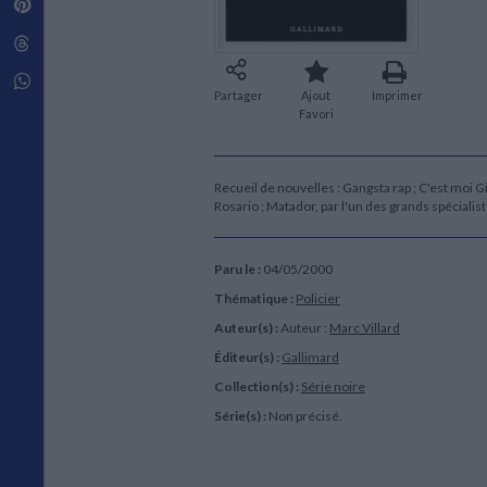
Pinterest
Techniques de construction
SCIENCE FICTION ET FANTASY
Vie familiale
Disciplines paramédicales
Matériaux de l’architecture
Littérature SF et Fantasy
Threads
Ouvrages Généraux
Urbanisme
SOCIOLOGIE
Sociologie générale
Whatsapp
Partager
Ajout
Imprimer
Travail social
Favori
Santé et société
ETHNOLOGIE
Anthropologie
Recueil de nouvelles : Gangsta rap ; C'est moi Gi
Rosario ; Matador, par l'un des grands spéciali
Ethnologie par pays
Paru le :
04/05/2000
Thématique :
Policier
Auteur(s) :
Auteur :
Marc Villard
Éditeur(s) :
Gallimard
Collection(s) :
Série noire
Série(s) :
Non précisé.