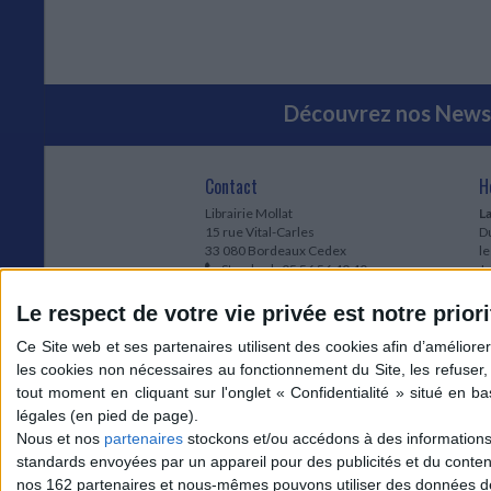
Découvrez nos Newsl
Contact
H
Librairie Mollat
La
15 rue Vital-Carles
Du
33 080 Bordeaux Cedex
l
Standard :
05 56 56 40 40
Jo
Service client mollat.com :
05 56 56 40
1e
83
* 
Le respect de votre vie privée est notre priori
Contactez-nous
à
Le
du
l
Jo
1
Nous et nos
partenaires
stockons et/ou accédons à des informations s
et
standards envoyées par un appareil pour des publicités et du conte
* 
nos 162 partenaires et nous-mêmes pouvons utiliser des données de g