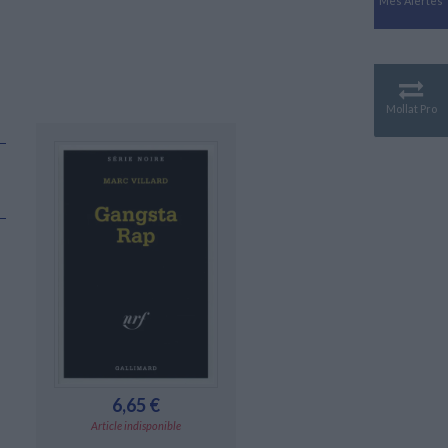
Mes Alertes
Antiquité
Mythologies
GÉOGRAPHIE
Géographie - Démographie -
Territoire
Mollat Pro
CULTURE SCIENTIFIQUE
Essais scientifique
Astronomie
6,65 €
Article indisponible