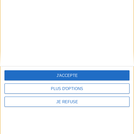
Informations pratiques
Conditions d'utilisation du site
Qui sommes-nous
Mentions Légales
Frais de port & Livraison
Conditions Générales de Vente
À votre service
Offres d'emploi
Offres Partenaires
J'ACCEPTE
À découvrir
PLUS D'OPTIONS
FeniXX
EDRLab
JE REFUSE
RetroNews
BnF : portail des métiers du livre
Cercle de la librairie
Les chèques cadeaux Mollat