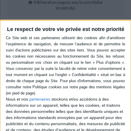
-5 %
Retrait en magasin avec la carte Mollat
en savoir plus
Résumé
Le respect de votre vie privée est notre priorité
Présentation des différentes armes blanches utilisées aux XVIIIe et XIXe
siècles en Europe dans les cérémonies maçonniques. L'auteur détaille les
nombreux symboles ornant la garde ou la lame de ces armes, ainsi que
leurs significations. ©Electre 2026
Quatrième de couverture
Ce livre sur les épées, dagues et poignards maçonniques» tranche »sur les
habituels ouvrages consacrés à la franc-maçonnerie : pour la première
fois, est ainsi offert un vaste panorama d'un sujet méconnu aux francs-
maçons et aux collectionneurs d'armes blanches, mais aussi aux curieux
d'histoire et de symbolisme.
L'usage - pacifique - des armes blanches dans les cérémonies
Nous et nos
partenaires
stockons et/ou accédons à des
maçonniques constitue une caractéristique historique de la maçonnerie
informations sur un appareil, telles que les cookies, et traitons
française. Quand, dans les années 1725-30, la franc-maçonnerie apparut
en France, le principe d'égalité des frères se heurtait à l'organisation
des données personnelles telles que des identifiants uniques et
inégalitaire de la société, dont le port de l'épée réservé aux seuls nobles
des informations standards envoyées par un appareil pour des
était le symbole visible. Le génie fut alors d'instituer une « égalité par le
publicités et du contenu personnalisés, des mesures de publicité
haut » non pas en interdisant aux nobles de porter l'épée en Loge, mais en
et de contenu, des études d'audience et le développement de