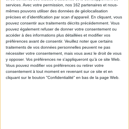
en étendant le principe à tous les maçons, nobles ou roturiers.
services.
Avec votre permission, nos 162 partenaires et nous-
Arme chevaleresque par excellence, l'épée s'inscrivait d'autant plus
mêmes pouvons utiliser des données de géolocalisation
aisément dans la pratique maçonnique que, dans les différents rites qui
précises et d’identification par scan d'appareil. En cliquant, vous
e
s'élaborèrent au XVIII
siècle, la maçonnerie française devait associer à la
thématique du métier, de la construction, celle de la chevalerie. Une
pouvez consentir aux traitements décrits précédemment. Vous
chevalerie spirituelle qui élève l'âme, le corps et l'esprit vers la réalisation
pouvez également refuser de donner votre consentement ou
personnelle et l'amélioration des humains.
accéder à des informations plus détaillées et modifier vos
C'est dire combien, loin du fantasme antimaçonnique du « poignard des
préférences avant de consentir.
Veuillez noter que certains
Kadosh », le livre de
Michel Renonciat
nous plonge au coeur même de la
traitements de vos données personnelles peuvent ne pas
spiritualité maçonnique, celle qui associe entre les mains du maître de la
nécessiter votre consentement, mais vous avez le droit de vous
loge, le maillet du pouvoir temporel et l'épée flamboyante du pouvoir
y opposer. Vos préférences ne s'appliqueront qu’à ce site Web.
spirituel.
Vous pouvez modifier vos préférences ou retirer votre
Un livre à lire et à conserver...
consentement à tout moment en revenant sur ce site et en
François Geissmann - Marc-Henri Cassagne
cliquant sur le bouton "Confidentialité" en bas de la page Web.
Conservateurs du musée de la Grande Loge Nationale Française
Fiche Technique
Paru le :
15/01/2021
Thématique :
Franc-maçonnerie - Histoire et essais
Auteur(s) :
Auteur :
Michel Renonciat
Éditeur(s) :
Numérilivre
Collection(s) :
Expressions, images et spiritualités