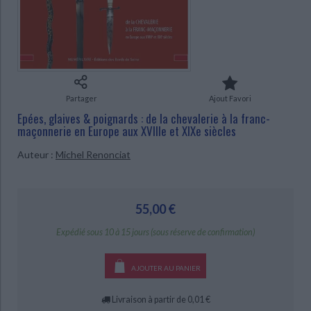
Ecologie - Environnement
Danse
Religions - Spiritualités
Bibliothèque de la Pléiade
Critique et histoire littéraire
Histoire de France
Biographies historiques
Classiques scolaires
Littérature ancienne et médiévale
CHARGEMENT...
Histoire - Généralités
Histoire des pays
Littérature de voyage
Audio - Livres lus
Histoire ancienne
Géographie
Littérature en version originale
Humour
Partager
Ajout Favori
Culture scientifique
Epées, glaives & poignards : de la chevalerie à la franc-
maçonnerie en Europe aux XVIIIe et XIXe siècles
Auteur :
Michel Renonciat
55,00 €
Expédié sous 10 à 15 jours (sous réserve de confirmation)
AJOUTER AU PANIER
Livraison à partir de 0,01 €