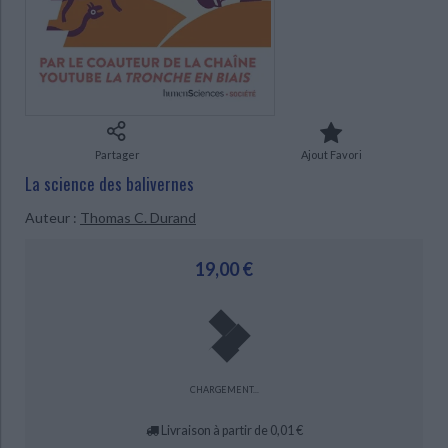
Ecologie - Environnement
Danse
Religions - Spiritualités
Bibliothèque de la Pléiade
Critique et histoire littéraire
Histoire de France
Biographies historiques
Classiques scolaires
Littérature ancienne et médiévale
Histoire - Généralités
Histoire des pays
Littérature de voyage
Audio - Livres lus
Histoire ancienne
Géographie
Littérature en version originale
Humour
Culture scientifique
Partager
Ajout Favori
CHARGEMENT...
La science des balivernes
Auteur :
Thomas C. Durand
19,00 €
CHARGEMENT...
Livraison à partir de 0,01 €