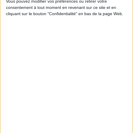
Vous pouvez modifier vos préférences ou retirer votre
consentement à tout moment en revenant sur ce site et en
cliquant sur le bouton "Confidentialité" en bas de la page Web.
Loisirs - Bien-être
Jardins - Nature
Débat
Ouvrez les portes des laboratoires grâce à la collection
HumenSciences.
"La science fait partie de notre vie, mais le savons-nous ?
HumenSciences veut ouvrir les portes des laboratoires. Faire
découvrir au grand public les enjeux de demain. Lancer les débats
plutôt que les suivre. Ses auteurs, chercheurs les plus en pointe dans
leur domaine, étoiles montantes de la recherche et passeurs de
science racontent les dernières aventures de la biologie, la physique,
la neuropsychologie, la médecine, l’éthologie ou de l’astrophysique."
EN SAVOIR PLUS