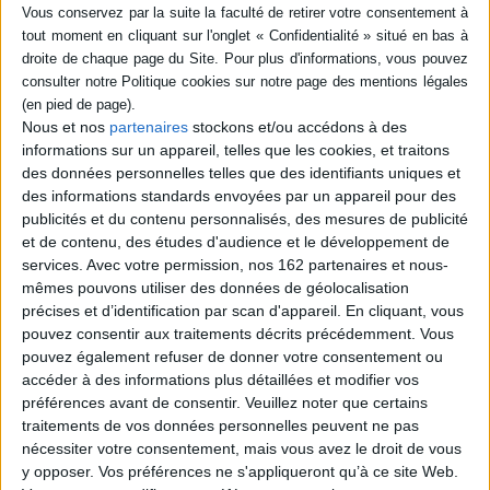
sommes des victimes toutes désignées pour les tricheurs, menteurs,
escrocs ou baratineurs.
Et les énoncés vrais, prudents, intelligents, instructifs sont perdants face
aux balivernes, sympathiques, excitantes, consolatrices. Le combat est
inégal.
C'est pourquoi nous avons besoin d'une science des balivernes, comme il
Nous et nos
partenaires
stockons et/ou accédons à des
existe une science des microbes pathogènes.
informations sur un appareil, telles que les cookies, et traitons
Thomas C. Durand décortique la structure des fariboles pour nous en
des données personnelles telles que des identifiants uniques et
révéler les mécanismes. Il nous montre comment revigorer nos défenses
des informations standards envoyées par un appareil pour des
critiques, sans rejeter complètement nos intuitions. Avec de nombreux
publicités et du contenu personnalisés, des mesures de publicité
exemples puisés dans l'actualité la plus récente et des expériences à faire
soi-même.
et de contenu, des études d'audience et le développement de
services.
Avec votre permission, nos 162 partenaires et nous-
Déculpabilisant et plein d'humour.
mêmes pouvons utiliser des données de géolocalisation
précises et d’identification par scan d'appareil. En cliquant, vous
pouvez consentir aux traitements décrits précédemment. Vous
Contenus Mollat en relation
pouvez également refuser de donner votre consentement ou
accéder à des informations plus détaillées et modifier vos
Dossiers
préférences avant de consentir.
Veuillez noter que certains
traitements de vos données personnelles peuvent ne pas
nécessiter votre consentement, mais vous avez le droit de vous
y opposer. Vos préférences ne s'appliqueront qu’à ce site Web.