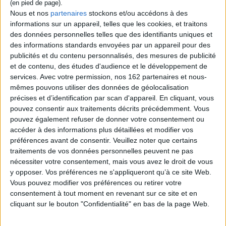
Contenus Mollat en relation
Nous et nos
partenaires
stockons et/ou accédons à des
informations sur un appareil, telles que les cookies, et traitons
Dossiers
des données personnelles telles que des identifiants uniques et
des informations standards envoyées par un appareil pour des
publicités et du contenu personnalisés, des mesures de publicité
et de contenu, des études d'audience et le développement de
services.
Avec votre permission, nos 162 partenaires et nous-
mêmes pouvons utiliser des données de géolocalisation
précises et d’identification par scan d'appareil. En cliquant, vous
pouvez consentir aux traitements décrits précédemment. Vous
pouvez également refuser de donner votre consentement ou
accéder à des informations plus détaillées et modifier vos
préférences avant de consentir.
Veuillez noter que certains
traitements de vos données personnelles peuvent ne pas
nécessiter votre consentement, mais vous avez le droit de vous
y opposer. Vos préférences ne s'appliqueront qu’à ce site Web.
Vous pouvez modifier vos préférences ou retirer votre
consentement à tout moment en revenant sur ce site et en
Sciences humaines - Histoire
Questions de société
Forêt
cliquant sur le bouton "Confidentialité" en bas de la page Web.
« Quand la forêt brûle »
En même temps qu'ils sont un révélateur du réchauffement