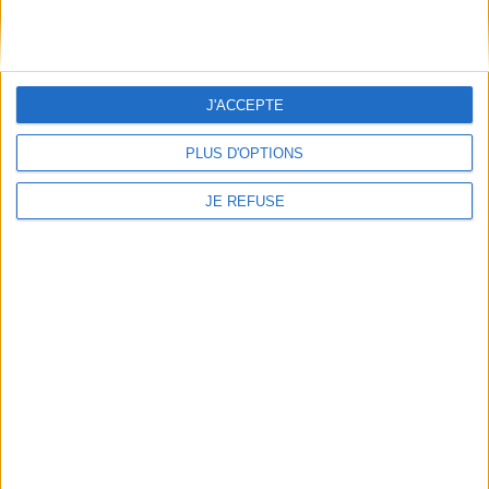
Informations pratiques
Conditions d'utilisation du site
Qui sommes-nous
Mentions Légales
J'ACCEPTE
Frais de port & Livraison
PLUS D'OPTIONS
Conditions Générales de Vente
JE REFUSE
À votre service
Offres d'emploi
Offres Partenaires
À découvrir
FeniXX
EDRLab
RetroNews
BnF : portail des métiers du livre
Cercle de la librairie
Les chèques cadeaux Mollat