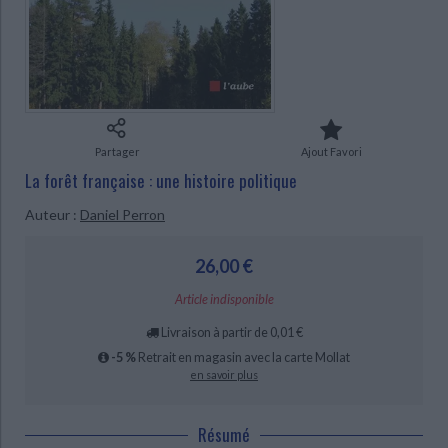
Ecologie - Environnement
Danse
Religions - Spiritualités
Bibliothèque de la Pléiade
Critique et histoire littéraire
Histoire de France
Biographies historiques
Classiques scolaires
Littérature ancienne et médiévale
Histoire - Généralités
Histoire des pays
Littérature de voyage
Audio - Livres lus
Histoire ancienne
Géographie
CHARGEMENT...
Littérature en version originale
Humour
Partager
Ajout Favori
Culture scientifique
La forêt française : une histoire politique
Auteur :
Daniel Perron
26,00 €
Article indisponible
Livraison à partir de 0,01 €
-5 %
Retrait en magasin avec la carte Mollat
en savoir plus
Résumé