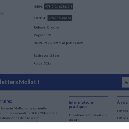
ISBN :
978-2-01-628617-3
tes
EAN13 :
9782016286173
Reliure :
Broché
Pages :
570
Hauteur: 22.0 cm / Largeur 14.0 cm
Épaisseur: 3.8 cm
Poids: 552 g
etters Mollat !
JE
oraires
Informations
À votr
pratiques
 librairie Mollat vous accueille
Offres 
 lundi au samedi de 10h à 20h et tous
Conditions d'utilisation
es dimanches de 14h à 19h
Offres 
du site
urs fériés : de 11h à 19h* excepté le
Qui sommes-nous
r mai, le 25 décembre et le 1er janvier