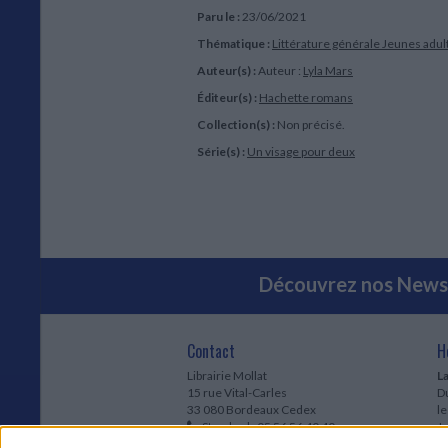
Paru le :
23/06/2021
Thématique :
Littérature générale Jeunes adul
Auteur(s) :
Auteur :
Lyla Mars
Éditeur(s) :
Hachette romans
Collection(s) :
Non précisé.
Série(s) :
Un visage pour deux
Découvrez nos Newsl
Contact
H
Librairie Mollat
La
15 rue Vital-Carles
Du
33 080 Bordeaux Cedex
l
Standard :
05 56 56 40 40
Jo
Service client mollat.com :
05 56 56 40
1e