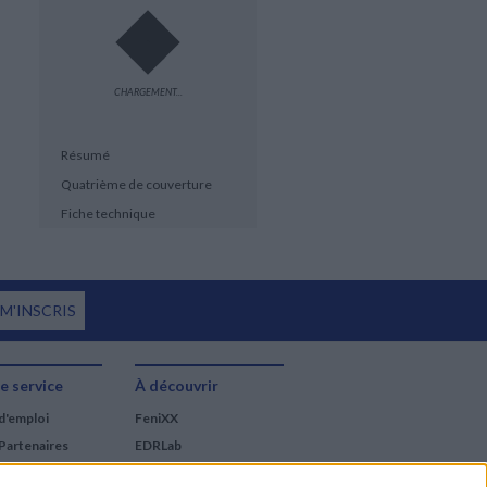
CHARGEMENT...
Résumé
Quatrième de couverture
Fiche technique
 M'INSCRIS
e service
À découvrir
d'emploi
FeniXX
Partenaires
EDRLab
RetroNews