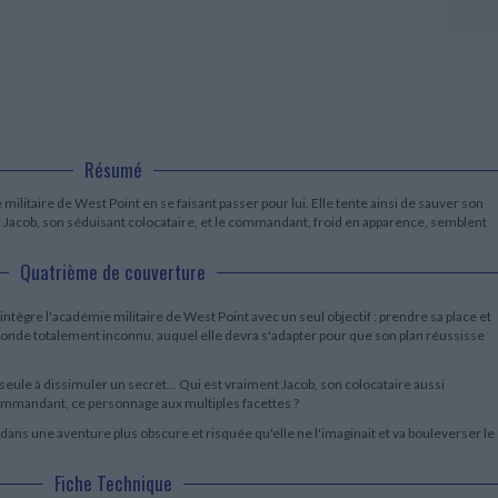
LITTÉRATURE DE VOYAGE
Dictionnaires Français
Histoire moderne
Relations et politiques
internationales
Dictionnaires Bilingues
Récits des voyageurs et des
Histoire contemporaine
explorateurs
Sécurité nationale - Défense
Langues universitaires -
BIOGRAPHIES HISTORIQUES
Dictionnaires et méthodes
ECOLOGIE - ENVIRONNEMENT
Biographies historiques
Méthodes Langues Grand public
Ecologie
Français langues étrangères
HISTOIRE - GÉNÉRALITÉS
Historiographie
Résumé
Etudes historiques
Généalogie - Héraldique
militaire de West Point en se faisant passer pour lui. Elle tente ainsi de sauver son
t. Jacob, son séduisant colocataire, et le commandant, froid en apparence, semblent
Franc-maçonnerie
Quatrième de couverture
ntègre l'académie militaire de West Point avec un seul objectif : prendre sa place et
onde totalement inconnu, auquel elle devra s'adapter pour que son plan réussisse
 seule à dissimuler un secret... Qui est vraiment Jacob, son colocataire aussi
ommandant, ce personnage aux multiples facettes ?
ans une aventure plus obscure et risquée qu'elle ne l'imaginait et va bouleverser le
Fiche Technique