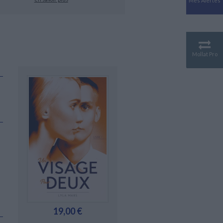
Mes Alertes
Antiquité
Mythologies
GÉOGRAPHIE
Géographie - Démographie -
Territoire
Mollat Pro
CULTURE SCIENTIFIQUE
Essais scientifique
Astronomie
19,00 €