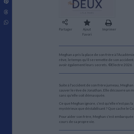
Pinterest
Techniques de construction
SCIENCE FICTION ET FANTASY
Vie familiale
Disciplines paramédicales
Matériaux de l’architecture
Littérature SF et Fantasy
Threads
Ouvrages Généraux
Urbanisme
SOCIOLOGIE
Sociologie générale
Whatsapp
Travail social
Partager
Ajout
Imprimer
Santé et société
Favori
ETHNOLOGIE
Anthropologie
Meghan a pris la place de son frère à l'Académie 
Ethnologie par pays
rêve, le temps qu'il se remette de son acciden
avoir également leurs secrets. ©Electre 2026
Suite à l'accident de son frère jumeau, Meghan i
sauver le rêve de Jonathan. Elle découvre un m
sans qu'elle soit démasquée.
Ce que Meghan ignore, c'est qu'elle n'est pas la
mystérieux que déstabilisant ? Que cache le C
Pour aider son frère, Meghan s'est embarquée d
cours de sa propre vie.