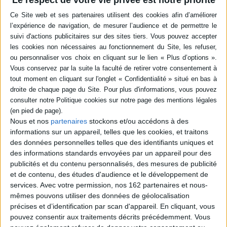
Le respect de votre vie privée est notre priorité
Quatrième de couverture
Rencontre avec des personnes rares
Document
« Nous n'avons pas besoin de votre pitié, nous demandons de La
bienveillance.
Nous refusons cette existence avec une épée de Damoclès au-dessus de
la tête. Nous plaidons pour une recherche qui soit à la hauteur des enjeux
de santé publique.
Nous ne voulons plus d'errance diagnostique, nous défendons une
approche holistique du patient et attendons des médecins qu'ils cherchent
à comprendre les causes d'un symptôme avant d'en traiter les
Nous et nos
partenaires
stockons et/ou accédons à des
conséquences.
informations sur un appareil, telles que les cookies, et traitons
des données personnelles telles que des identifiants uniques et
Nous inventons des stratégies de vie, chaque jour, face à la maladie de
Charcot-Marie-Tooth.
des informations standards envoyées par un appareil pour des
publicités et du contenu personnalisés, des mesures de publicité
Nous souhaitons vivre dans une société qui prenne enfin conscience de la
chance qu'elle a de pouvoir renoncer à son handicap, celui de refuser la
et de contenu, des études d'audience et le développement de
diversité. »
services.
Avec votre permission, nos 162 partenaires et nous-
HD
mêmes pouvons utiliser des données de géolocalisation
Fiche Technique
précises et d’identification par scan d'appareil. En cliquant, vous
pouvez consentir aux traitements décrits précédemment. Vous
Paru le :
19/03/2020