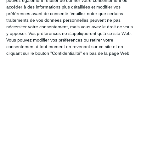
pouvez également refuser de donner votre consentement ou
Thématique :
Santé généralités
accéder à des informations plus détaillées et modifier vos
Auteur(s) :
Non précisé.
préférences avant de consentir.
Veuillez noter que certains
traitements de vos données personnelles peuvent ne pas
Éditeur(s) :
Les Influences éditions
nécessiter votre consentement, mais vous avez le droit de vous
Collection(s) :
Non précisé.
y opposer. Vos préférences ne s'appliqueront qu’à ce site Web.
Contributeur(s) :
Directeur de publication : Hélène Delmotte - Préfacier :
Vous pouvez modifier vos préférences ou retirer votre
Michel Billé - Postfacier : Pierre Le Coz
consentement à tout moment en revenant sur ce site et en
Série(s) :
Non précisé.
cliquant sur le bouton "Confidentialité" en bas de la page Web.
ISBN :
978-2-490625-07-9
EAN13 :
9782490625079
Reliure :
Broché
Pages :
167
Hauteur: 17.0 cm / Largeur 12.0 cm
Épaisseur: 1.0 cm
Poids: 201 g