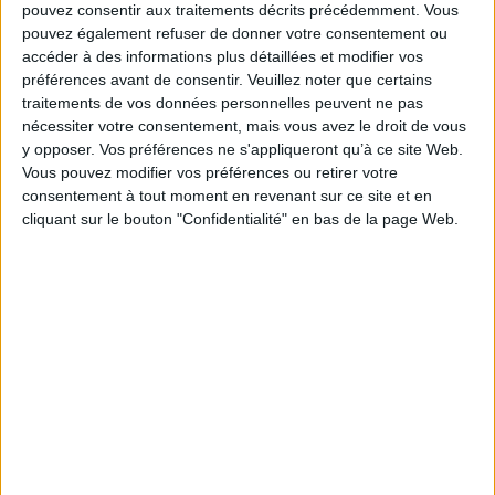
aujourd'hui : qu'en reste-t-il 20 ans après, 60 ans après, 100 ans après ? La
pouvez consentir aux traitements décrits précédemment. Vous
Grande Guerre est visible dans les paysages et l'environnement
pouvez également refuser de donner votre consentement ou
géographique autant que dans les souvenirs familiaux réactivés.
accéder à des informations plus détaillées et modifier vos
Fiche Technique
préférences avant de consentir.
Veuillez noter que certains
traitements de vos données personnelles peuvent ne pas
Paru le :
16/09/2021
nécessiter votre consentement, mais vous avez le droit de vous
Thématique :
Première guerre mondiale
y opposer. Vos préférences ne s'appliqueront qu’à ce site Web.
Auteur(s) :
Auteur :
Chantal Dhennin-Lalart
Vous pouvez modifier vos préférences ou retirer votre
consentement à tout moment en revenant sur ce site et en
Éditeur(s) :
Presses universitaires de Rennes
cliquant sur le bouton "Confidentialité" en bas de la page Web.
Collection(s) :
Histoire
Contributeur(s) :
Préfacier : Xavier Boniface
Série(s) :
Non précisé.
ISBN :
978-2-7535-8118-0
EAN13 :
9782753581180
Reliure :
Broché
Pages :
397
Hauteur: 24.0 cm / Largeur 16.0 cm