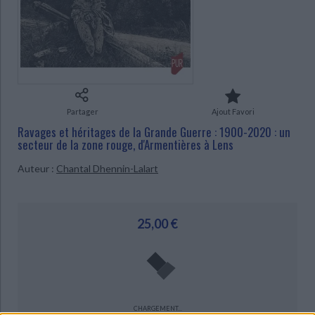
Ecologie - Environnement
Danse
Religions - Spiritualités
Bibliothèque de la Pléiade
Critique et histoire littéraire
CHARGEMENT...
Histoire de France
Biographies historiques
Classiques scolaires
Littérature ancienne et médiévale
Histoire - Généralités
Histoire des pays
Littérature de voyage
Audio - Livres lus
Histoire ancienne
Géographie
Littérature en version originale
Humour
Culture scientifique
Partager
Ajout Favori
Ravages et héritages de la Grande Guerre : 1900-2020 : un
secteur de la zone rouge, d'Armentières à Lens
Auteur :
Chantal Dhennin-Lalart
25,00 €
CHARGEMENT...