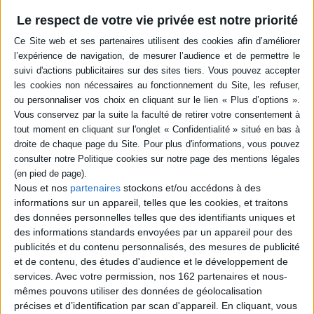
Le respect de votre vie privée est notre priorité
Livraison à partir de 0,01 €
-5 %
Retrait en magasin avec la carte Mollat
en savoir plus
Résumé
L'histoire sociale, économique et culturelle du sud des Weppes durant la
Première Guerre mondiale est retracée grâce à la confrontation de
multiples archives avec des textes littéraires : poèmes, romans,
correspondances, entre autres. ©Electre 2026
Quatrième de couverture
Nous et nos
partenaires
stockons et/ou accédons à des
Ravages et héritages de la Grande Guerre
informations sur un appareil, telles que les cookies, et traitons
des données personnelles telles que des identifiants uniques et
1900-2020. Un secteur de la zone rouge, d'Armentières à Lens
des informations standards envoyées par un appareil pour des
En confrontant les archives (municipales, départementales, nationales,
publicités et du contenu personnalisés, des mesures de publicité
diocésaines et militaires des différents pays belligérants) avec toute une
littérature d'interprétations (poèmes, romans, récits, correspondances,
et de contenu, des études d'audience et le développement de
témoignages), Chantal Dhennin-Lalart élabore le récit d'une histoire
services.
Avec votre permission, nos 162 partenaires et nous-
sociale, économique et culturelle du sud des Weppes (Nord de la France)
mêmes pouvons utiliser des données de géolocalisation
pendant la Grande Guerre. Cette démarche est complétée par l'étude de
précises et d’identification par scan d'appareil. En cliquant, vous
e
l'inscription de la Grande Guerre durant tout le XX
siècle jusqu'à