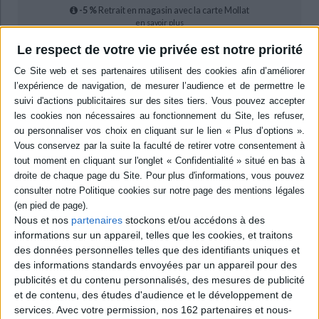
-5 %
Retrait en magasin avec la carte Mollat
en savoir plus
Le respect de votre vie privée est notre priorité
Résumé
Un recueil d'études consacrées au réseau de villes européennes placées
sous la domination de la dynastie des Habsbourg. Les contributeurs
analysent les influences et les échanges (politiques, économiques et
artistiques) qui ont façonné le territoire européen, de l'Espagne aux Pays-
Bas en passant par la Hongrie et l'Italie, et participé au fonctionnement
d'une monarchie composite. ©Electre 2026
Quatrième de couverture
Qu'y a-t-il de « typiquement » habsbourgeois dans le réseau des villes
placées plusieurs siècles durant sous la domination de la dynastie
Nous et nos
partenaires
stockons et/ou accédons à des
impériale ? Lieu de production artistique et intellectuelle, coeur
économique, centre décisionnel, l'espace limité de la ville agit en
informations sur un appareil, telles que les cookies, et traitons
interaction avec le vaste empire qui l'intègre. Il s'inscrit dans un réseau
des données personnelles telles que des identifiants uniques et
politique plus large qui permet aux différents partis des deux empires des
des informations standards envoyées par un appareil pour des
Habsbourg de faire entendre leurs intérêts à la cour, tant à Vienne qu'à
publicités et du contenu personnalisés, des mesures de publicité
Madrid, à Laxenburg, El Escorial ou La Granja. Avec la superposition des
cercles de pouvoir et des sphères d'influences, avec la multiplicité des
et de contenu, des études d'audience et le développement de
capitales sur des territoires qui ne forment pas encore des États, les
services.
Avec votre permission, nos 162 partenaires et nous-
interactions, très souvent parallèles, sont marquées par un échange