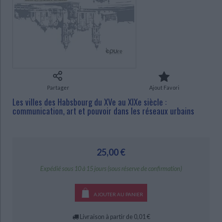
Ecologie - Environnement
Danse
Religions - Spiritualités
Bibliothèque de la Pléiade
Critique et histoire littéraire
Histoire de France
Biographies historiques
Classiques scolaires
Littérature ancienne et médiévale
CHARGEMENT...
Histoire - Généralités
Histoire des pays
Littérature de voyage
Audio - Livres lus
Histoire ancienne
Géographie
Littérature en version originale
Humour
Culture scientifique
Partager
Ajout Favori
Les villes des Habsbourg du XVe au XIXe siècle :
communication, art et pouvoir dans les réseaux urbains
25,00 €
Expédié sous 10 à 15 jours (sous réserve de confirmation)
AJOUTER AU PANIER
Livraison à partir de 0,01 €