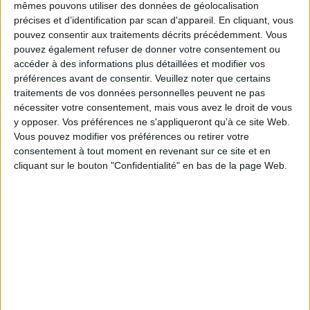
mêmes pouvons utiliser des données de géolocalisation
continuel, à l'origine de processus de transferts que ce second volume des
précises et d’identification par scan d'appareil. En cliquant, vous
« Studia Habsburgica » s'efforce de mettre au jour.
pouvez consentir aux traitements décrits précédemment. Vous
Les contributions rassemblées ici étudient les influences et les échanges
pouvez également refuser de donner votre consentement ou
(relations économiques, culture politique, productions artistiques liées
accéder à des informations plus détaillées et modifier vos
notamment au pouvoir et à sa représentation) qui ont façonné les
territoires gouvernés par les Habsbourg en Espagne, en Italie, aux Pays-
préférences avant de consentir.
Veuillez noter que certains
Bas, en Hongrie, en Autriche et en Amérique, de l'époque moderne à
traitements de vos données personnelles peuvent ne pas
l'époque contemporaine. Les traces de ces interactions témoignent du
nécessiter votre consentement, mais vous avez le droit de vous
rôle exceptionnel qu'a joué à différents niveaux la coopération urbaine
y opposer. Vos préférences ne s'appliqueront qu’à ce site Web.
dans le fonctionnement d'une monarchie composite.
Vous pouvez modifier vos préférences ou retirer votre
Fiche Technique
consentement à tout moment en revenant sur ce site et en
Paru le :
15/04/2021
cliquant sur le bouton "Confidentialité" en bas de la page Web.
Thématique :
Histoire européenne générale
Auteur(s) :
Non précisé.
Éditeur(s) :
EPURE
Collection(s) :
Studia Habsburgica
Contributeur(s) :
Directeur de publication : Ludolf Pelizaeus
Série(s) :
Non précisé.
ISBN :
978-2-37496-100-2