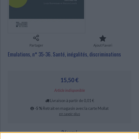
Ecologie - Environnement
Danse
Religions - Spiritualités
Bibliothèque de la Pléiade
Critique et histoire littéraire
CHARGEMENT...
Histoire de France
Biographies historiques
Classiques scolaires
Littérature ancienne et médiévale
Histoire - Généralités
Histoire des pays
Littérature de voyage
Audio - Livres lus
Histoire ancienne
Géographie
Littérature en version originale
Humour
Partager
Ajout Favori
Culture scientifique
Emulations, n° 35-36. Santé, inégalités, discriminations
15,50 €
Article indisponible
Livraison à partir de 0,01 €
-5 %
Retrait en magasin avec la carte Mollat
en savoir plus
Résumé