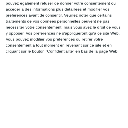
Paru le :
21/04/2021
pouvez également refuser de donner votre consentement ou
Thématique :
Revues d'Ethnologie et de Sociologie
Travail social -
accéder à des informations plus détaillées et modifier vos
Généralités
préférences avant de consentir.
Veuillez noter que certains
Auteur(s) :
Non précisé.
traitements de vos données personnelles peuvent ne pas
nécessiter votre consentement, mais vous avez le droit de vous
Éditeur(s) :
Presses universitaires de Louvain
y opposer. Vos préférences ne s'appliqueront qu’à ce site Web.
Collection(s) :
Non précisé.
Vous pouvez modifier vos préférences ou retirer votre
Contributeur(s) :
Editeur scientifique (ou intellectuel) : Louis Braverman -
consentement à tout moment en revenant sur ce site et en
Editeur scientifique (ou intellectuel) : Aurore Loretti
cliquant sur le bouton "Confidentialité" en bas de la page Web.
Série(s) :
Non précisé.
ISBN :
978-2-39061-109-7
EAN13 :
9782390611097
Reliure :
Broché
Pages :
172
Hauteur: 24.0 cm / Largeur 16.0 cm
Épaisseur: 1.0 cm
Poids: 287 g