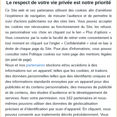
Le respect de votre vie privée est notre priorité
Dossier consacré aux inégalités et discriminations en santé telles que
l'accueil et le tri des patients aux urgences, les refus de soins, le suivi de
grossesse ou les parcours de contraception. Les contributeurs mettent au
jour les mécanismes structurels et organisationnels ainsi que les
interactions qui interviennent dans la fabrique des inégalités. ©Electre
2026
Quatrième de couverture
Le thème
Loin d'être une donnée purement biologique ou naturelle, inscrite dans
l'ordre des choses, la santé est profondément façonnée par l'ordre social
et les rapports de domination qui structurent nos sociétés. Ce double
numéro invite à renouveler le regard sur ce phénomène bien connu des
Nous et nos
partenaires
stockons et/ou accédons à des
sciences sociales et à approfondir les questionnements sur les inégalités
informations sur un appareil, telles que les cookies, et traitons
et les discriminations en santé à partir d'une multitude d'objets : l'accueil et
le tri des patients aux urgences, le diabète, le VIH/sida, la relation médecin-
des données personnelles telles que des identifiants uniques et
malade, les refus de soins, le suivi de grossesse et les parcours de
des informations standards envoyées par un appareil pour des
contraception. En faisant la part belle aux approches empiriques et
publicités et du contenu personnalisés, des mesures de publicité
ethnographiques, l'ensemble des textes réunis ici contribue à mettre au
et de contenu, des études d'audience et le développement de
jour le jeu des mécanismes, formels et informels, structurels et
services.
Avec votre permission, nos 162 partenaires et nous-
organisationnels, ainsi que les interactions, la pluralité d'acteurs et les
différents espaces qui interviennent dans la fabrique des inégalités.
mêmes pouvons utiliser des données de géolocalisation
Fiche Technique
précises et d’identification par scan d'appareil. En cliquant, vous
pouvez consentir aux traitements décrits précédemment. Vous