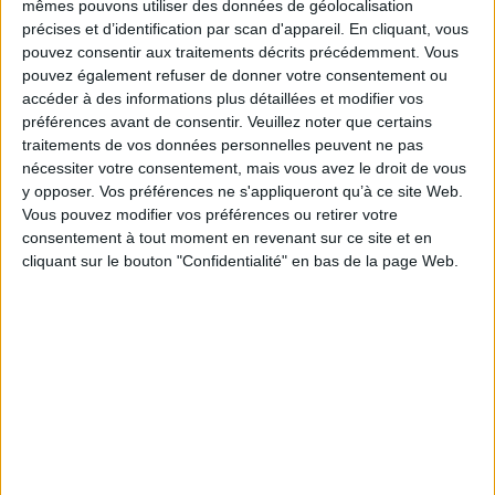
mêmes pouvons utiliser des données de géolocalisation
publique qui se prolongent dans une stigmatisation de certaines villes ainsi
précises et d’identification par scan d'appareil. En cliquant, vous
considérées comme corruptrices et corrompues. Il explore différentes
pouvez consentir aux traitements décrits précédemment. Vous
e
époques (depuis la fin du XIX
siècle à nos jours) et plusieurs espaces
européens et nord-américains : les villes étasuniennes des machines
pouvez également refuser de donner votre consentement ou
politiques (New York, Boston, Chicago), Glasgow au Royaume-Uni,
accéder à des informations plus détaillées et modifier vos
Montréal au Canada, Naples en Italie, Marseille en France. Un traitement
préférences avant de consentir.
Veuillez noter que certains
spécifique est réservé à cette dernière avec 4 chapitres qui saisissent
traitements de vos données personnelles peuvent ne pas
l'invention et la consolidation de sa mauvaise réputation sur une très
longue durée.
nécessiter votre consentement, mais vous avez le droit de vous
y opposer. Vos préférences ne s'appliqueront qu’à ce site Web.
Fiche Technique
Vous pouvez modifier vos préférences ou retirer votre
Paru le :
30/09/2021
consentement à tout moment en revenant sur ce site et en
cliquant sur le bouton "Confidentialité" en bas de la page Web.
Thématique :
Essais - True crime
Droit Pénal
Auteur(s) :
Non précisé.
Éditeur(s) :
Presses universitaires du Septentrion
Collection(s) :
Sciences sociales
Contributeur(s) :
Directeur de publication : Nicolas Maisetti - Directeur de
publication : Cesare Mattina
Série(s) :
Non précisé.
ISBN :
978-2-7574-3504-5