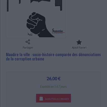
Ecologie - Environnement
Danse
Religions - Spiritualités
Bibliothèque de la Pléiade
Critique et histoire littéraire
Histoire de France
Biographies historiques
CHARGEMENT...
Classiques scolaires
Littérature ancienne et médiévale
Histoire - Généralités
Histoire des pays
Littérature de voyage
Audio - Livres lus
Histoire ancienne
Géographie
Littérature en version originale
Humour
Culture scientifique
Partager
Ajout Favori
Maudire la ville : socio-histoire comparée des dénonciations
de la corruption urbaine
26,00 €
Expédié en 5 à 7 jours.
AJOUTER AU PANIER