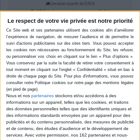
Livraison à partir de 0,01 €
-5 %
Retrait en magasin avec la carte Mollat
en savoir plus
Le respect de votre vie privée est notre priorité
Résumé
Etude du phénomène de stigmatisation et de mauvaise réputation dont
souffrent certaines villes après la dénonciation de scandales de corruption
impliquant notamment des élus locaux. Les contributeurs analysent les
modalités de ce phénomène d'improbité publique en s'appuyant sur des
exemples issus de différentes époques et zones urbaines d'Europe et
d'Amérique du Nord. ©Electre 2026
Quatrième de couverture
Maudire la ville
Nous et nos
partenaires
stockons et/ou accédons à des
Socio-histoire comparée des dénonciations de la corruption urbaine
informations sur un appareil, telles que les cookies, et traitons
des données personnelles telles que des identifiants uniques et
Un scandale de corruption, des élus accusés de clientélisme, de
favoritisme, d'affairisme, de liens avec le crime organisé... La scène se
des informations standards envoyées par un appareil pour des
passe-t-elle n'importe où ? Pas forcément, car il y a des villes où ces
publicités et du contenu personnalisés, des mesures de publicité
dénonciations sont plus fréquentes qu'ailleurs, des villes maudites qui
et de contenu, des études d'audience et le développement de
finissent par avoir une mauvaise réputation.
services.
Avec votre permission, nos 162 partenaires et nous-
Cet ouvrage analyse les mises en accusation des phénomènes d'improbité