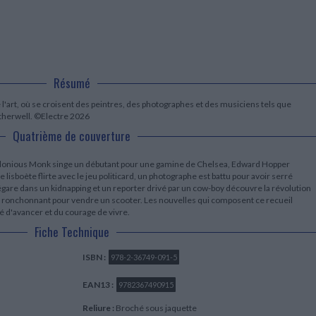
LITTÉRATURE DE VOYAGE
Dictionnaires Français
Histoire moderne
Relations et politiques
internationales
Dictionnaires Bilingues
Récits des voyageurs et des
Histoire contemporaine
explorateurs
Sécurité nationale - Défense
Langues universitaires -
BIOGRAPHIES HISTORIQUES
Dictionnaires et méthodes
ECOLOGIE - ENVIRONNEMENT
Biographies historiques
Méthodes Langues Grand public
Ecologie
Français langues étrangères
Résumé
HISTOIRE - GÉNÉRALITÉS
Historiographie
'art, où se croisent des peintres, des photographes et des musiciens tels que
Etudes historiques
herwell. ©Electre 2026
Généalogie - Héraldique
Quatrième de couverture
Franc-maçonnerie
elonious Monk singe un débutant pour une gamine de Chelsea, Edward Hopper
 lisboète flirte avec le jeu politicard, un photographe est battu pour avoir serré
'égare dans un kidnapping et un reporter drivé par un cow-boy découvre la révolution
 en ronchonnant pour vendre un scooter. Les nouvelles qui composent ce recueil
é d'avancer et du courage de vivre.
Fiche Technique
ISBN :
978-2-36749-091-5
EAN13 :
9782367490915
Reliure :
Broché sous jaquette