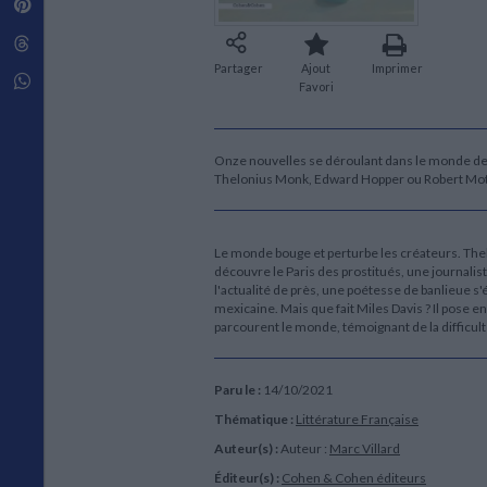
Pinterest
Techniques de construction
SCIENCE FICTION ET FANTASY
Vie familiale
Disciplines paramédicales
Matériaux de l’architecture
Littérature SF et Fantasy
Threads
Ouvrages Généraux
Urbanisme
SOCIOLOGIE
Partager
Ajout
Imprimer
Sociologie générale
Whatsapp
Favori
Travail social
Santé et société
ETHNOLOGIE
Onze nouvelles se déroulant dans le monde de l
Thelonius Monk, Edward Hopper ou Robert Mot
Anthropologie
Ethnologie par pays
Le monde bouge et perturbe les créateurs. Th
découvre le Paris des prostitués, une journaliste
l'actualité de près, une poétesse de banlieue s
mexicaine. Mais que fait Miles Davis ? Il pose
parcourent le monde, témoignant de la difficult
Paru le :
14/10/2021
Thématique :
Littérature Française
Auteur(s) :
Auteur :
Marc Villard
Éditeur(s) :
Cohen & Cohen éditeurs