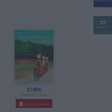
Mes Alertes
Antiquité
Mythologies
GÉOGRAPHIE
Géographie - Démographie -
Territoire
Mollat Pro
CULTURE SCIENTIFIQUE
Essais scientifique
Astronomie
17,00 €
Expédié en 5 à 7 jours.
AJOUTER AU PANIER