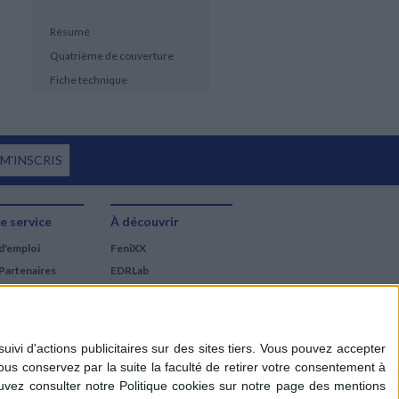
Résumé
Quatrième de couverture
Fiche technique
 M'INSCRIS
e service
À découvrir
d'emploi
FeniXX
Partenaires
EDRLab
RetroNews
BnF : portail des métiers
du livre
Cercle de la librairie
Les chèques cadeaux
Mollat