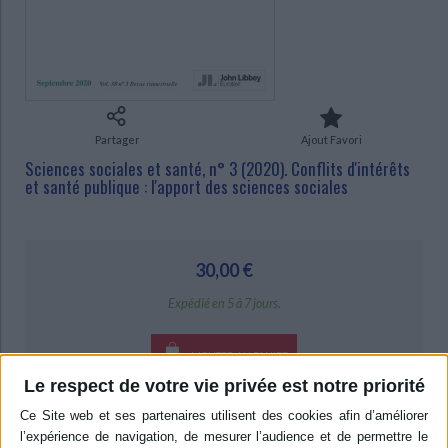
CHARGEMENT...
Ecologie - Environnement
Danse
Religions - Spiritualités
Bibliothèque de la Pléiade
Critique et histoire littéraire
Histoire de France
Biographies historiques
Classiques scolaires
Littérature ancienne et médiévale
Histoire - Généralités
Histoire des pays
Littérature de voyage
Audio - Livres lus
Histoire ancienne
Géographie
Littérature en version originale
Humour
Partager
Ajout Favori
Culture scientifique
Sciences sociales et santé, n° 3 (2020). Conflits d'intérêts
et santé publique : l'apport des sciences sociales
30,00 €
Expédié en 5 à 7 jours.
AJOUTER AU PANIER
Le respect de votre vie privée est notre priorité
Livraison à partir de 0,01 €
-5 %
Retrait en magasin avec la carte Mollat
en savoir plus