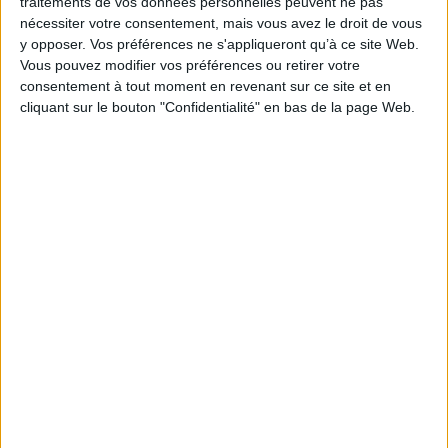
traitements de vos données personnelles peuvent ne pas
nécessiter votre consentement, mais vous avez le droit de vous
EAN13 :
9782742016303
y opposer. Vos préférences ne s'appliqueront qu’à ce site Web.
Reliure :
Broché
Vous pouvez modifier vos préférences ou retirer votre
consentement à tout moment en revenant sur ce site et en
Pages :
108
cliquant sur le bouton "Confidentialité" en bas de la page Web.
Hauteur: 22.0 cm / Largeur 15.0 cm
Épaisseur: 0.6 cm
Poids: 180 g
Découvrez nos Newsletters Mollat !
JE M'INSCRIS
Informations pratiques
Conditions d'utilisation du site
Qui sommes-nous