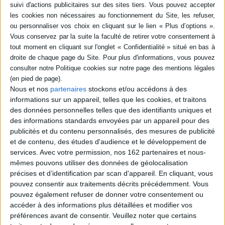
Résumé
Des contributions dans lesquelles les auteurs s'intéressent aux conflits
d'intérêts en santé publique. Les controverses américaines sur les usages
des hormones sexuelles et les traitements anti-Alzheimer sont
notamment évoqués. ©Electre 2026
Fiche Technique
Nous et nos
partenaires
stockons et/ou accédons à des
Paru le :
16/07/2021
informations sur un appareil, telles que les cookies, et traitons
des données personnelles telles que des identifiants uniques et
Thématique :
Revues d'Ethnologie et de Sociologie
Travail social -
Généralités
des informations standards envoyées par un appareil pour des
publicités et du contenu personnalisés, des mesures de publicité
Auteur(s) :
Non précisé.
et de contenu, des études d'audience et le développement de
Éditeur(s) :
John Libbey Eurotext
services.
Avec votre permission, nos 162 partenaires et nous-
Collection(s) :
Non précisé.
mêmes pouvons utiliser des données de géolocalisation
précises et d’identification par scan d'appareil. En cliquant, vous
Contributeur(s) :
Editeur scientifique (ou intellectuel) : Boris Hauray -
Editeur scientifique (ou intellectuel) : Magali Robelet - Editeur scientifique
pouvez consentir aux traitements décrits précédemment. Vous
(ou intellectuel) : Patrick Castel
pouvez également refuser de donner votre consentement ou
Série(s) :
Non précisé.
accéder à des informations plus détaillées et modifier vos
préférences avant de consentir.
Veuillez noter que certains
ISBN :
978-2-7420-1630-3