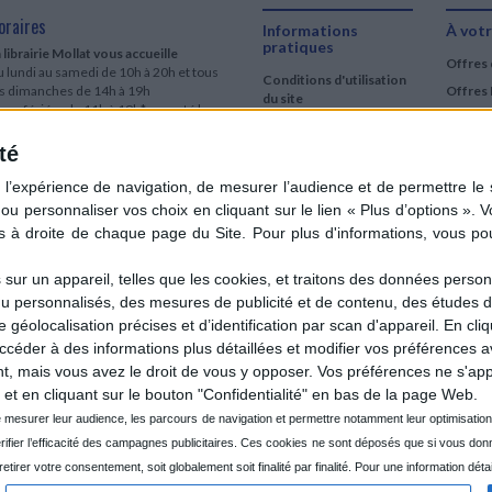
CHARGEMENT...
oraires
Informations
À votr
pratiques
 librairie Mollat vous accueille
Offres 
CHARGEMENT...
 lundi au samedi de 10h à 20h et tous
Conditions d'utilisation
es dimanches de 14h à 19h
Offres 
du site
urs fériés : de 11h à 19h* excepté le
Qui sommes-nous
r mai, le 25 décembre et le 1er janvier
Si le jour férié est un dimanche, de 14h
té
Mentions Légales
 19h
Frais de port & Livraison
 clic et collecte est ouvert
Conditions Générales
 lundi au samedi de 9h30 à 20h et tous
de Vente
es dimanches de 14h à 19h
ur fériés : tous les jours fériés de 11h à
9h* excepté le 1er mai, le 25 décembre
ur un appareil, telles que les cookies, et traitons des données personn
 le 1er janvier
nu personnalisés, des mesures de publicité et de contenu, des études 
Si le jour férié est un dimanche de 14h à
éolocalisation précises et d’identification par scan d'appareil. En cl
9h
der à des informations plus détaillées et modifier vos préférences av
ir le détail des horaires & accès
 mais vous avez le droit de vous y opposer. Vos préférences ne s'app
et en cliquant sur le bouton "Confidentialité" en bas de la page Web.