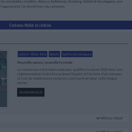
 les inévitables rivalités, Alonso, Räikkönen, Rosberg, Vettel et Verstappen, une
t à l'agacement. Un destin hors du commun.
Contenus Mollat en relation
Loisirs - Bien-être
Sports
Sports mécaniques
Nouvelle saison, nouvelle formule
Le renouveau est le maître mot pour qualifier la saison 2023. Avec une
réglementation restrictive prônant l’équité et l'arrivée d’un nouveau
circuit, de nombreuses surprises sont à prévoir pour cette longue
saison.
EN SAVOIR PLUS
Afficher détail
Afficher détail