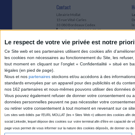
Contact
H
Librairie Mollat
La
15 rue Vital-Carles
Du
33 080 Bordeaux Cedex
l
Standard :
05 56 56 40 40
Jo
Service client mollat.com :
05 56 56 40
1e
83
* 
Le respect de votre vie privée est notre priori
Contactez-nous
à
Le
du
l
Jo
1
Nous et nos
partenaires
stockons et/ou accédons à des informations s
et
standards envoyées par un appareil pour des publicités et du conte
* 
nos 162 partenaires et nous-mêmes pouvons utiliser des données de g
1
Vous pouvez également refuser de donner votre consentement ou accé
Vo
données personnelles peuvent ne pas nécessiter votre consentement,
ou retirer votre consentement à tout moment en revenant sur ce site 
Mollat sur les réseaux