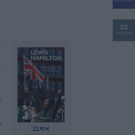
Mes Alertes
Antiquité
Mythologies
GÉOGRAPHIE
Géographie - Démographie -
Territoire
Mollat Pro
CULTURE SCIENTIFIQUE
Essais scientifique
Astronomie
z
es
22,90 €
Expédié en 5 à 7 jours.