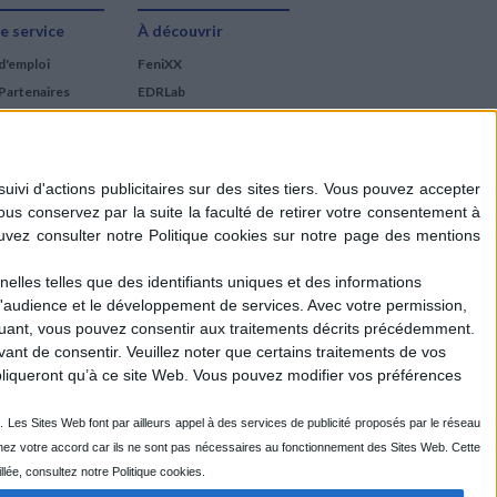
e service
À découvrir
CHARGEMENT...
d'emploi
FeniXX
Partenaires
EDRLab
RetroNews
BnF : portail des métiers
du livre
Cercle de la librairie
Les chèques cadeaux
Mollat
elles telles que des identifiants uniques et des informations
d'audience et le développement de services.
Avec votre permission,
iquant, vous pouvez consentir aux traitements décrits précédemment.
ant de consentir.
Veuillez noter que certains traitements de vos
liqueront qu’à ce site Web. Vous pouvez modifier vos préférences