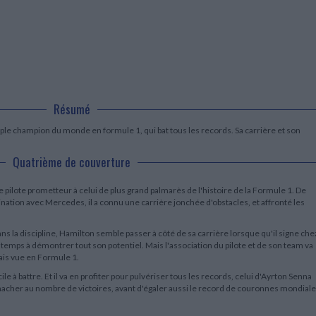
LITTÉRATURE DE VOYAGE
Dictionnaires Français
Histoire moderne
Relations et politiques
internationales
Dictionnaires Bilingues
Récits des voyageurs et des
Histoire contemporaine
explorateurs
Sécurité nationale - Défense
Langues universitaires -
BIOGRAPHIES HISTORIQUES
Dictionnaires et méthodes
ECOLOGIE - ENVIRONNEMENT
Biographies historiques
Méthodes Langues Grand public
Ecologie
Français langues étrangères
HISTOIRE - GÉNÉRALITÉS
Historiographie
Résumé
Etudes historiques
Généalogie - Héraldique
tuple champion du monde en formule 1, qui bat tous les records. Sa carrière et son
Franc-maçonnerie
Quatrième de couverture
 pilote prometteur à celui de plus grand palmarès de l'histoire de la Formule 1. De
ation avec Mercedes, il a connu une carrière jonchée d'obstacles, et affronté les
ns la discipline, Hamilton semble passer à côté de sa carrière lorsque qu'il signe che
mps à démontrer tout son potentiel. Mais l'association du pilote et de son team va
ais vue en Formule 1.
cile à battre. Et il va en profiter pour pulvériser tous les records, celui d'Ayrton Senna
acher au nombre de victoires, avant d'égaler aussi le record de couronnes mondial