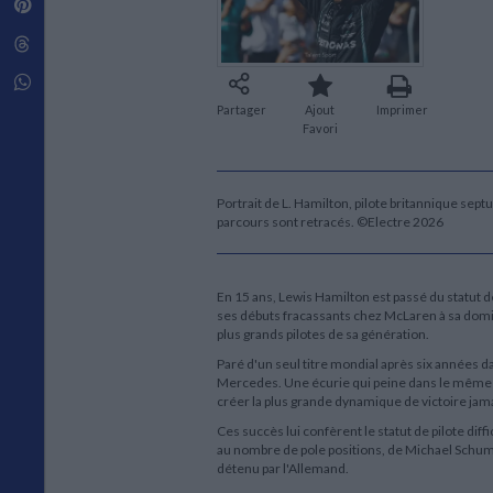
Pinterest
Techniques de construction
SCIENCE FICTION ET FANTASY
Vie familiale
Disciplines paramédicales
Matériaux de l’architecture
Littérature SF et Fantasy
Threads
Ouvrages Généraux
Urbanisme
SOCIOLOGIE
Sociologie générale
Whatsapp
Travail social
Partager
Ajout
Imprimer
Santé et société
Favori
ETHNOLOGIE
Anthropologie
Portrait de L. Hamilton, pilote britannique sep
Ethnologie par pays
parcours sont retracés. ©Electre 2026
En 15 ans, Lewis Hamilton est passé du statut de
ses débuts fracassants chez McLaren à sa domin
plus grands pilotes de sa génération.
Paré d'un seul titre mondial après six années da
Mercedes. Une écurie qui peine dans le même te
créer la plus grande dynamique de victoire jam
Ces succès lui confèrent le statut de pilote diffi
au nombre de pole positions, de Michael Schum
détenu par l'Allemand.