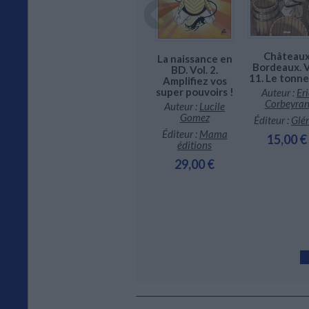
Château
Elise et les
La naissance en
Bordeaux. V
nouveaux
BD. Vol. 2.
ne acteur.
11. Le tonne
partisans
Amplifiez vos
ol. 1.
super pouvoirs !
Auteur :
Eri
Auteur :
tures de
Corbeyra
Dominique
incent
Auteur :
Lucile
Grange
oste au
Gomez
Éditeur :
Glé
inéma
Éditeur :
Delcourt
Éditeur :
Mama
15,00 €
ur :
Riad
éditions
25,50 €
attouf
29,00 €
r :
Les livres
u futur
1,50 €