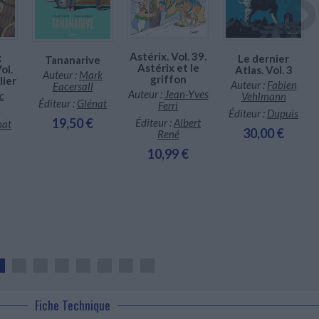
Astérix. Vol. 39.
x
Le dernier
Tananarive
Astérix et le
ol.
Atlas. Vol. 3
Auteur :
Mark
griffon
lier
Auteur :
Fabien
Eacersall
Auteur :
Jean-Yves
c
Vehlmann
Éditeur :
Glénat
Ferri
n
Éditeur :
Dupuis
19,50 €
Éditeur :
Albert
nat
30,00 €
René
10,99 €
Fiche Technique