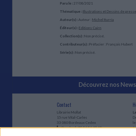
Paru le :
27/08/2021
Thématique :
Illustrations et Dessins de press
Auteur(s) :
Auteur :
Michel Iturria
Éditeur(s) :
Editions Cairn
Collection(s) :
Non précisé.
Contributeur(s) :
Préfacier : François Hubert
Série(s) :
Non précisé.
Découvrez nos Newsl
Contact
H
Librairie Mollat
La
15 rue Vital-Carles
Du
33 080 Bordeaux Cedex
l
Standard :
05 56 56 40 40
Jo
Service client mollat.com :
05 56 56 40
1e