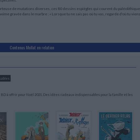
spectives.
rteuse de mutations diverses, ces 80 dessins espiègles qui courent du paléolithique
xime gravée dans le marbre : « Lorsque tu ne sais pas où tu vas, regarde d'où tu viens
Contenus Mollat en relation
sables
BD à offrir pour Noël 2021. Des idées cadeaux indispensables pour la famille et les