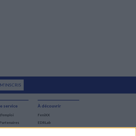
 M'INSCRIS
e service
À découvrir
d'emploi
FeniXX
Partenaires
EDRLab
RetroNews