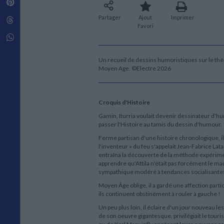
Pinterest
Techniques de construction
SCIENCE FICTION ET FANTASY
Vie familiale
Disciplines paramédicales
Matériaux de l’architecture
Partager
Ajout
Imprimer
Littérature SF et Fantasy
Threads
Ouvrages Généraux
Urbanisme
SOCIOLOGIE
Favori
Sociologie générale
Whatsapp
Travail social
Santé et société
Un recueil de dessins humoristiques sur le thèm
Moyen Age. ©Electre 2026
ETHNOLOGIE
Anthropologie
Ethnologie par pays
Croquis d'Histoire
Gamin, Iturria voulait devenir dessinateur d'humour
passer l'Histoire au tamis du dessin d'humour.
Ferme partisan d'une histoire chronologique, il
l'inventeur » du feu s'appelait Jean-Fabrice Lata
entraîna la découverte de la méthode expériment
apprendre qu'Attila n'était pas forcément le mau
sympathique modéré à tendances socialisante
Moyen Âge oblige, il a gardé une affection parti
ils continuent obstinément à rouler à gauche !
Un peu plus loin, il éclaire d'un jour nouveau 
de son oeuvre gigantesque, privilégiait le to