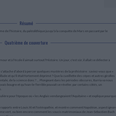
LITTÉRATURE DE VOYAGE
Dictionnaires Français
Histoire moderne
Relations et politiques
internationales
Dictionnaires Bilingues
Récits des voyageurs et des
Histoire contemporaine
explorateurs
Sécurité nationale - Défense
Langues universitaires -
BIOGRAPHIES HISTORIQUES
Dictionnaires et méthodes
ECOLOGIE - ENVIRONNEMENT
Biographies historiques
Résumé
Méthodes Langues Grand public
Ecologie
Français langues étrangères
HISTOIRE - GÉNÉRALITÉS
e de l'histoire, du paléolithique jusqu'à la conquête de Mars en passant par le
Historiographie
Quatrième de couverture
Etudes historiques
Généalogie - Héraldique
Franc-maçonnerie
 et à l'école il aimait surtout l'Histoire. Un jour, c'est sûr, il allait se délecter à
 s'attache d'abord à percer quelques mystères de la préhistoire : saviez-vous que «
illade et qu'il était fortement déprimé ? Que la cueillette des cèpes et autres girolles
ale, de la science donc ? ... Plongeant dans les périodes obscures, Iturria va nous
vais bougre et qu'Ivan-le-Terrible pouvait se révéler, par certains côtés, un
s.
culière pour l'époque où « les Anglais vendangeaient l'Aquitaine » et explique pourquo
les rapports entre Louis XI et l'ostéopathie, et montre comment Napoléon, aspect ignor
urisme vert, ou bien encore comment les soucis matrimoniaux de Jean-Sébastien Bach