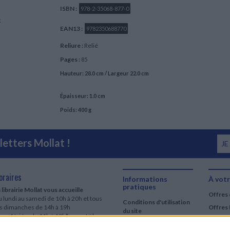
ISBN :
978-2-35068-877-0
e
EAN13 :
9782350688770
Reliure :
Relié
Pages :
85
Hauteur: 28.0 cm / Largeur 22.0 cm
Épaisseur: 1.0 cm
Poids: 400 g
etters Mollat !
JE
oraires
Informations
À votr
pratiques
 librairie Mollat vous accueille
Offres 
 lundi au samedi de 10h à 20h et tous
Conditions d'utilisation
es dimanches de 14h à 19h
Offres 
du site
urs fériés : de 11h à 19h* excepté le
Qui sommes-nous
r mai, le 25 décembre et le 1er janvier