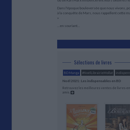
ou de Karl Marx influencèrent leurs oeuvres re
Dans l'époque bouleversée que nous vivons, po
à la conquête de Mars, nous rappellent cette ma
»
...en souriant...
Sélections de livres
BD Manga
#NoëlLibrairieMollat
indispen
Noël 2021 : Les indispensables en BD
Retrouvez les meilleures ventes de livres en 
amis.