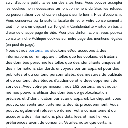
gravement malade. Leur relation tumultueuse provoque chez le jeune
homme un conflit intérieur. Le récit au présent, entremêlé de flashbacks
sur son enfance et son adolescence, révèle le lien ambivalent qui l'unit à sa
mère. ©Electre 2026
Quatrième de couverture
Quand Billie débarque dans la vie de Lucas, maître-nageur de trente ans
aussi timide que taiseux, c'est pour ne plus le lacher. Très vite, Billie
accroche, écorche, irrite... Et elle fait tout pour le faire plier.
Nous et nos
partenaires
stockons et/ou accédons à des
Lucas la porte comme un forçat traîne sa chaîne... Et pourtant, il ne peut se
informations sur un appareil, telles que les cookies, et traitons
passer d'elle.
des données personnelles telles que des identifiants uniques et
Fiche Technique
des informations standards envoyées par un appareil pour des
publicités et du contenu personnalisés, des mesures de publicité
Paru le :
03/11/2021
et de contenu, des études d'audience et le développement de
Thématique :
BD générale Tout public
services.
Avec votre permission, nos 162 partenaires et nous-
Auteur(s) :
Auteur :
Alice Vandemoortele
mêmes pouvons utiliser des données de géolocalisation
précises et d’identification par scan d'appareil. En cliquant, vous
Éditeur(s) :
Sarbacane
pouvez consentir aux traitements décrits précédemment. Vous
Collection(s) :
Non précisé.
pouvez également refuser de donner votre consentement ou
Série(s) :
Non précisé.
accéder à des informations plus détaillées et modifier vos
préférences avant de consentir.
Veuillez noter que certains
ISBN :
978-2-37731-789-9