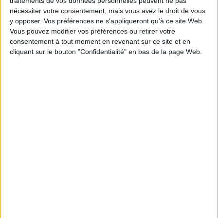
traitements de vos données personnelles peuvent ne pas
nécessiter votre consentement, mais vous avez le droit de vous
EAN13 :
9782377317899
y opposer. Vos préférences ne s'appliqueront qu’à ce site Web.
Reliure :
Cartonné
Vous pouvez modifier vos préférences ou retirer votre
consentement à tout moment en revenant sur ce site et en
Pages :
96
cliquant sur le bouton "Confidentialité" en bas de la page Web.
Hauteur: 27.0 cm / Largeur 20.0 cm
Épaisseur: 1.3 cm
Poids: 578 g
Découvrez nos Newsletters Mollat !
JE M'INSCRIS
Informations pratiques
Conditions d'utilisation du site
Qui sommes-nous
Mentions Légales