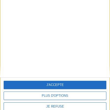
Frais de port & Livraison
Conditions Générales de Vente
À votre service
Offres d'emploi
Offres Partenaires
À découvrir
FeniXX
EDRLab
RetroNews
BnF : portail des métiers du livre
Cercle de la librairie
Les chèques cadeaux Mollat
J'ACCEPTE
Contact
Horaires
PLUS D'OPTIONS
Librairie Mollat
La librairie Mollat vous accueille
15 rue Vital-Carles
Du lundi au samedi de 10h à 20h et
JE REFUSE
33 080 Bordeaux Cedex
tous les dimanches de 14h à 19h