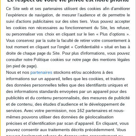
en savoir plus
Résumé
La suite des aventures de Meghan, qui a pris la place de son frère à
l'Académie militaire de West Point en se faisant passer pour lui. Elle tente
ainsi de sauver son rêve, le temps qu'il se remette de son accident.
©Electre 2026
Quatrième de couverture
Aussi enfouis soient-ils, les secrets finissent toujours par être déterrés...
Nous et nos
partenaires
stockons et/ou accédons à des
Après avoir pris la place de son frère, Meghan intègre cette fois l'Académie
informations sur un appareil, telles que les cookies, et traitons
West Point sous son vrai visage : celui d'une jeune femme déterminée.
Désormais sous l'aile du Commandant Blake, elle est certaine de rattraper
des données personnelles telles que des identifiants uniques et
son retard et faire ses preuves.
des informations standards envoyées par un appareil pour des
publicités et du contenu personnalisés, des mesures de publicité
Du moins, c'est ce qu'elle pensait jusqu'à ce que les secrets du passé
refassent surface et soulèvent de nouvelles questions. Le Commandant
et de contenu, des études d'audience et le développement de
est-il vraiment celui qu'il prétend ? Emma a-t-elle été internée à la
services.
Avec votre permission, nos 162 partenaires et nous-
demande de ce dernier ? Et surtout où est passé Vincente ?
mêmes pouvons utiliser des données de géolocalisation
Face à la menace qui plane sur ses proches et elle, Meghan n'est pas au
précises et d’identification par scan d'appareil. En cliquant, vous
bout de ses peines.
pouvez consentir aux traitements décrits précédemment. Vous
Fiche Technique