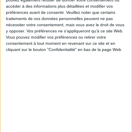
pouvez également refuser de donner votre consentement ou
accéder à des informations plus détaillées et modifier vos
Paru le :
19/01/2022
préférences avant de consentir.
Veuillez noter que certains
Thématique :
Littérature générale Jeunes adultes
traitements de vos données personnelles peuvent ne pas
Auteur(s) :
Auteur :
Lyla Mars
nécessiter votre consentement, mais vous avez le droit de vous
y opposer. Vos préférences ne s'appliqueront qu’à ce site Web.
Éditeur(s) :
Hachette romans
Vous pouvez modifier vos préférences ou retirer votre
Collection(s) :
Non précisé.
consentement à tout moment en revenant sur ce site et en
Série(s) :
Un visage pour deux
cliquant sur le bouton "Confidentialité" en bas de la page Web.
ISBN :
978-2-01-628618-0
EAN13 :
9782016286180
Reliure :
Broché
Pages :
590
Hauteur: 22.0 cm / Largeur 14.0 cm
Épaisseur: 4.0 cm
Poids: 562 g