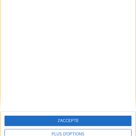
Conditions d'utilisation du site
Qui sommes-nous
Mentions Légales
Frais de port & Livraison
Conditions Générales de Vente
À votre service
Offres d'emploi
Offres Partenaires
À découvrir
FeniXX
EDRLab
RetroNews
BnF : portail des métiers du livre
Cercle de la librairie
J'ACCEPTE
Les chèques cadeaux Mollat
PLUS D'OPTIONS