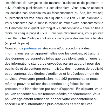
Résumé
Actes d'un colloque tenu en 2016 et consacré à l'oeuvre originale de
Michel Chaillou, en marge du champ littéraire de la seconde moitié du XXe
siècle, qui se démarque en menant une recherche perpétuelle de l'espace
littéraire. Ce fil directeur se traduit dans son oeuvre par des explorations
géographiques, des voyages dans le temps ou des rêveries hypnotiques.
©Electre 2026
Quatrième de couverture
Nous et nos
partenaires
stockons et/ou accédons à des
informations sur un appareil, telles que les cookies, et traitons
L'écriture fugitive
des données personnelles telles que des identifiants uniques et
Fiche Technique
des informations standards envoyées par un appareil pour des
publicités et du contenu personnalisés, des mesures de publicité
Paru le :
15/06/2023
et de contenu, des études d'audience et le développement de
Thématique :
Essais et théories - Dictionnaire
services.
Avec votre permission, nos 162 partenaires et nous-
Auteur(s) :
Non précisé.
mêmes pouvons utiliser des données de géolocalisation
Éditeur(s) :
Roman 20-50
précises et d’identification par scan d'appareil. En cliquant, vous
pouvez consentir aux traitements décrits précédemment. Vous
Collection(s) :
Actes-Centre d'études du roman des années 1920 aux
pouvez également refuser de donner votre consentement ou
années 1950
accéder à des informations plus détaillées et modifier vos
Contributeur(s) :
Editeur scientifique (ou intellectuel) : François Berquin -