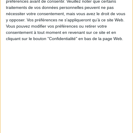
préférences avant de consentir.
Veuillez noter que certains
Editeur scientifique (ou intellectuel) : Catherine Haman-Dhersin
traitements de vos données personnelles peuvent ne pas
Série(s) :
Non précisé.
nécessiter votre consentement, mais vous avez le droit de vous
y opposer. Vos préférences ne s'appliqueront qu’à ce site Web.
ISBN :
978-2-490889-06-8
Vous pouvez modifier vos préférences ou retirer votre
EAN13 :
9782490889068
consentement à tout moment en revenant sur ce site et en
cliquant sur le bouton "Confidentialité" en bas de la page Web.
Reliure :
Broché
Pages :
162
Hauteur: 24.0 cm / Largeur 16.0 cm
Épaisseur: 1.0 cm
Poids: 294 g
Découvrez nos Newsletters Mollat !
JE M'INSCRIS
Informations pratiques