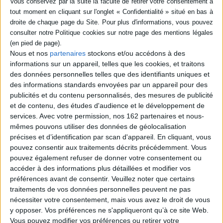
Fiche Technique
Paru le :
05/01/2022
Thématique :
Albums de 3 à 6 ans
Auteur(s) :
Auteur :
Didier Lévy
Auteur (illustrateur) :
Tiziana Romanin
Nous et nos
partenaires
stockons et/ou accédons à des
Éditeur(s) :
Sarbacane
informations sur un appareil, telles que les cookies, et traitons
Collection(s) :
Album
des données personnelles telles que des identifiants uniques et
des informations standards envoyées par un appareil pour des
Série(s) :
Non précisé.
publicités et du contenu personnalisés, des mesures de publicité
ISBN :
978-2-37731-672-4
et de contenu, des études d'audience et le développement de
services.
Avec votre permission, nos 162 partenaires et nous-
EAN13 :
9782377316724
mêmes pouvons utiliser des données de géolocalisation
précises et d’identification par scan d'appareil. En cliquant, vous
Reliure :
Cartonné
pouvez consentir aux traitements décrits précédemment. Vous
Pages :
34
pouvez également refuser de donner votre consentement ou
Hauteur: 26.0 cm / Largeur 31.0 cm
accéder à des informations plus détaillées et modifier vos
préférences avant de consentir.
Veuillez noter que certains
Épaisseur: 1.1 cm
traitements de vos données personnelles peuvent ne pas
nécessiter votre consentement, mais vous avez le droit de vous
Poids: 610 g
y opposer. Vos préférences ne s'appliqueront qu’à ce site Web.
Vous pouvez modifier vos préférences ou retirer votre