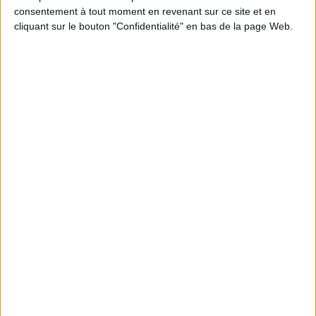
Découvrez nos Newsletters Mollat !
consentement à tout moment en revenant sur ce site et en
cliquant sur le bouton "Confidentialité" en bas de la page Web.
JE M'INSCRIS
Informations pratiques
Conditions d'utilisation du site
Qui sommes-nous
Mentions Légales
Frais de port & Livraison
Conditions Générales de Vente
À votre service
Offres d'emploi
Offres Partenaires
À découvrir
FeniXX