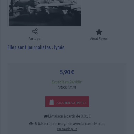
Ecologie - Environnement
Danse
Religions - Spiritualités
Bibliothèque de la Pléiade
Critique et histoire littéraire
Histoire de France
Biographies historiques
Classiques scolaires
Littérature ancienne et médiévale
CHARGEMENT...
Histoire - Généralités
Histoire des pays
Littérature de voyage
Audio - Livres lus
Histoire ancienne
Géographie
Partager
Ajout Favori
Littérature en version originale
Humour
Elles sont journalistes : lycée
Culture scientifique
5,90 €
Expédié en 24/48h*
*stock limité
AJOUTER AU PANIER
Livraison à partir de 0,01 €
-5 %
Retrait en magasin avec la carte Mollat
en savoir plus