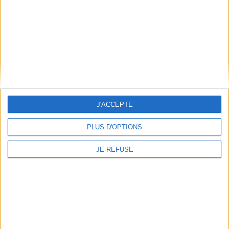
Mentions Légales
Frais de port & Livraison
Conditions Générales de Vente
À votre service
Offres d'emploi
Offres Partenaires
J'ACCEPTE
À découvrir
FeniXX
PLUS D'OPTIONS
EDRLab
RetroNews
JE REFUSE
BnF : portail des métiers du livre
Cercle de la librairie
Les chèques cadeaux Mollat
Contact
Horaires
Librairie Mollat
La librairie Mollat vous accueille
15 rue Vital-Carles
Du lundi au samedi de 10h à 20h et