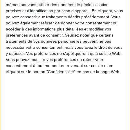
tissu polythéiste du monde. Complexes et relationnels, les
epōnymiai
mêmes pouvons utiliser des données de géolocalisation
forment bien, comme le rappelle Hérodote par référence à Homère et
Hésiode, un élément clé des systèmes polythéistes. L'examen du dossier
précises et d’identification par scan d'appareil. En cliquant, vous
homérique et de ses échos, proches et lointains, dans les textes comme
pouvez consentir aux traitements décrits précédemment. Vous
dans les images, permet de questionner les noms des dieux comme un
pouvez également refuser de donner votre consentement ou
langage polysémique, susceptible d'évoluer au gré des contextes
accéder à des informations plus détaillées et modifier vos
dénonciation. Loin d'être un ornement ou une simple étiquette, les
attributs onomastiques fabriquent les dieux dans la poésie archaïque et ne
préférences avant de consentir.
Veuillez noter que certains
cessent de les reconfigurer en circulant d'un contexte à l'autre dans les
traitements de vos données personnelles peuvent ne pas
traditions de la Grèce antique, en une sorte de pulsion de la mémoire
nécessiter votre consentement, mais vous avez le droit de vous
culturelle.
y opposer. Vos préférences ne s'appliqueront qu’à ce site Web.
Fiche Technique
Vous pouvez modifier vos préférences ou retirer votre
consentement à tout moment en revenant sur ce site et en
Paru le :
08/11/2021
cliquant sur le bouton "Confidentialité" en bas de la page Web.
Thématique :
Essais et théories - Dictionnaire
Essais sur littérature
antique et Moyen-âge
Auteur(s) :
Non précisé.
Éditeur(s) :
Presses universitaires de Liège
Collection(s) :
Kernos, supplément
Contributeur(s) :
Directeur de publication : Corinne Bonnet - Directeur de
publication : Gabriella Pironti
Série(s) :
Les dieux d'Homère