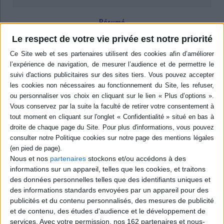
Résumé
Un volume consacré aux eponymiai, les façons de nommer les dieux
Le respect de votre vie privée est notre priorité
homériques et post-homériques. Complexes et relationnels, ils forment
un élément clé des systèmes polythéistes. Les attributs onomastiques des
divinités grecques renvoient à des qualités, des espaces, des modalités
d'action, des domaines d'intervention ou encore des contextes rituels.
©Electre 2026
Quatrième de couverture
Après avoir envisagé les relations entre polythéisme et poésie épique dans
un premier volume collectif et les enjeux de l'anthropomorphisme dans un
deuxième, ce troisième temps de l'exploration des dieux d'Homère
s'attache aux appellations divines. La grande versatilité des formes
adoptées par les dieux se construit, en effet, et s'exprime également à
travers les multiples stratégies de leur nomination : les noms, épithètes,
Nous et nos
partenaires
stockons et/ou accédons à des
qualifications, bref les attributs onomastiques qu'on leur prête, ainsi que
informations sur un appareil, telles que les cookies, et traitons
leurs agencements, constituent l'une des formes principales de la
des données personnelles telles que des identifiants uniques et
représentation hellénique du divin, dans les poèmes homériques et au-
des informations standards envoyées par un appareil pour des
delà. Les attributs onomastiques des dieux d'Homère renvoient à des
qualités, des espaces, des modalités d'action, des domaines
publicités et du contenu personnalisés, des mesures de publicité
d'intervention ou encore des contextes rituels, et ils font l'objet d'une
et de contenu, des études d'audience et le développement de
combinatoire qui explore, dans un jeu subtil de variations et de reprises, le
services.
Avec votre permission, nos 162 partenaires et nous-