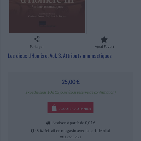
Ecologie - Environnement
Danse
Religions - Spiritualités
Bibliothèque de la Pléiade
Critique et histoire littéraire
Histoire de France
Biographies historiques
Classiques scolaires
Littérature ancienne et médiévale
CHARGEMENT...
Histoire - Généralités
Histoire des pays
Littérature de voyage
Audio - Livres lus
Histoire ancienne
Géographie
Littérature en version originale
Humour
Partager
Ajout Favori
Culture scientifique
Les dieux d'Homère. Vol. 3. Attributs onomastiques
25,00 €
Expédié sous 10 à 15 jours (sous réserve de confirmation)
AJOUTER AU PANIER
Livraison à partir de 0,01 €
-5 %
Retrait en magasin avec la carte Mollat
en savoir plus